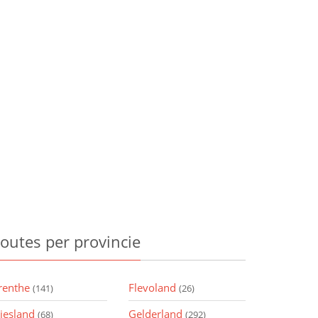
outes
per provincie
renthe
Flevoland
(141)
(26)
riesland
Gelderland
(68)
(292)