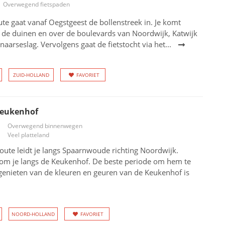
Overwegend fietspaden
ute gaat vanaf Oegstgeest de bollenstreek in. Je komt
 de duinen en over de boulevards van Noordwijk, Katwijk
aarseslag. Vervolgens gaat de fietstocht via het...
ZUID-HOLLAND
FAVORIET
Keukenhof
Overwegend binnenwegen
Veel platteland
oute leidt je langs Spaarnwoude richting Noordwijk.
m je langs de Keukenhof. De beste periode om hem te
 genieten van de kleuren en geuren van de Keukenhof is
NOORD-HOLLAND
FAVORIET