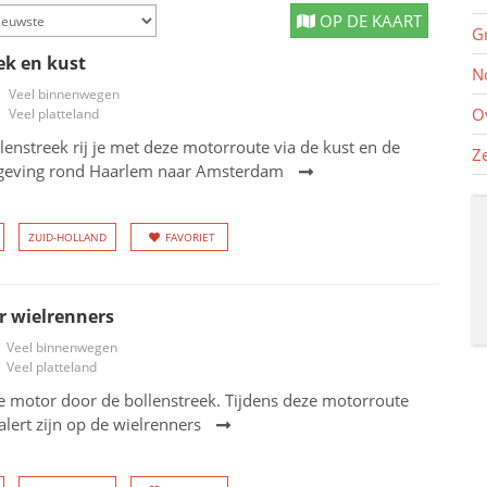
OP DE KAART
G
ek en kust
N
Veel binnenwegen
O
Veel platteland
lenstreek rij je met deze motorroute via de kust en de
Z
geving rond Haarlem naar Amsterdam
ZUID-HOLLAND
FAVORIET
r wielrenners
Veel binnenwegen
Veel platteland
e motor door de bollenstreek. Tijdens deze motorroute
alert zijn op de wielrenners