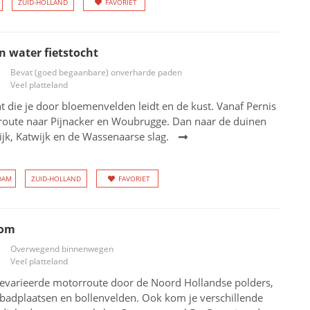
ZUID-HOLLAND
FAVORIET
 water fietstocht
Bevat (goed begaanbare) onverharde paden
Veel platteland
ht die je door bloemenvelden leidt en de kust. Vanaf Pernis
sroute naar Pijnacker en Woubrugge. Dan naar de duinen
jk, Katwijk en de Wassenaarse slag.
DAM
ZUID-HOLLAND
FAVORIET
lom
Overwegend binnenwegen
Veel platteland
evarieerde motorroute door de Noord Hollandse polders,
 badplaatsen en bollenvelden. Ook kom je verschillende