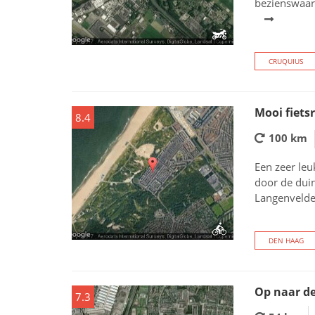
bezienswaar
CRUQUIUS
Mooi fiets
8.4
100 km
Een zeer leu
door de duin
Langenvelder
DEN HAAG
Op naar de
7.3