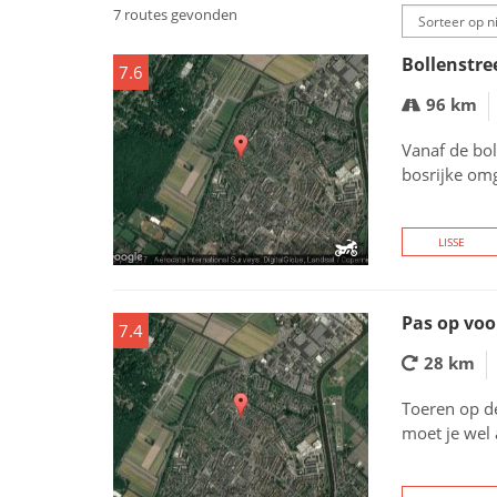
7 routes gevonden
Bollenstre
7.6
96 km
Vanaf de bol
bosrijke om
LISSE
Pas op voo
7.4
28 km
Toeren op d
moet je wel 