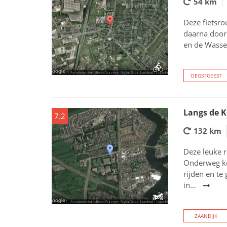
54 km
Deze fietsro
daarna door
en de Wassen
OEGSTGEEST
Langs de 
7.2
132 km
Deze leuke r
Onderweg ko
rijden en te
in...
ZAANDIJK