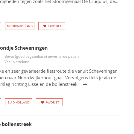
digheden tegen zoals het Stoomgemaal De Cruquius, de...
NOORD-HOLLAND
FAVORIET
rondje Scheveningen
Bevat (goed begaanbare) onverharde paden
Veel platteland
ke en zeer gevarieerde fietsroute die vanuit Scheveningen
en naar Noordwijkerhout gaat. Vervolgens fiets je via de
slag richting Lisse en de bollenstreek.
ZUID-HOLLAND
FAVORIET
 bollenstreek