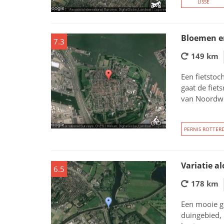
LISSE
Bloemen en
7.3
149 km
Een fietstoc
gaat de fiet
van Noordwi
PERNIS ROTTER
Variatie a
6.5
178 km
Een mooie g
duingebied,