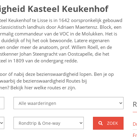
igheid Kasteel Keukenhof
teel Keukenhof te Lisse is in 1642 oorspronkelijk gebouwd
 classicistisch landhuis door Adriaen Maertensz. Block, een
rmalig commandeur van de VOC in de Molukken. Het is
t duidelijk of hij het ook bewoonde. Latere eigenaren
en onder meer de anatoom, prof. Willem Röell, en de
stkenner Johan Steengracht van Oostcapelle, die het
teel in 1809 van de ondergang redde.
oor óf nabij deze bezienswaardigheid lopen.
Ben je op
waarbij de bezienswaardigheid
Routes bij
n? Bekijk hier welke routes er zijn.
R
ZOEK
D
F