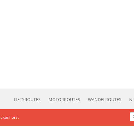
FIETSROUTES
MOTORROUTES
WANDELROUTES
N
eukenhorst