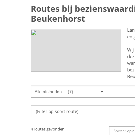
Routes bij bezienswaar
Beukenhorst
Lan
en 
Wij
dez
wan
bez
Beu
Alle afstanden ... (7)
4 routes gevonden