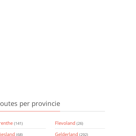
outes
per provincie
renthe
Flevoland
(141)
(26)
riesland
Gelderland
(68)
(292)