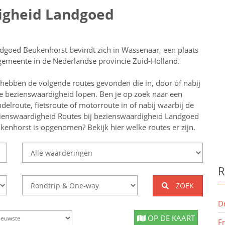
digheid Landgoed
dgoed Beukenhorst bevindt zich in Wassenaar, een plaats
gemeente in de Nederlandse provincie Zuid-Holland.
 hebben de volgende routes gevonden die in, door óf nabij
e bezienswaardigheid lopen.
Ben je op zoek naar een
delroute, fietsroute of motorroute in of nabij
waarbij de
ienswaardigheid
Routes bij bezienswaardigheid Landgoed
kenhorst
is opgenomen? Bekijk hier welke routes er zijn.
R
ZOEK
D
OP DE KAART
F