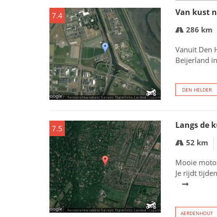
Van kust n
7.4
286 km
Vanuit Den H
Beijerland i
DEN HELDER
Langs de 
7.5
52 km
Mooie motor
Je rijdt tij
AERDENHOUT