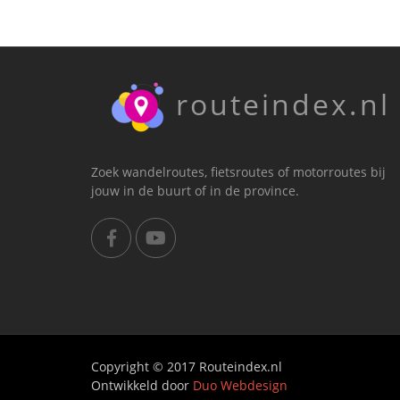
routeindex.nl
Zoek wandelroutes, fietsroutes of motorroutes bij
jouw in de buurt of in de province.
Copyright © 2017 Routeindex.nl
Ontwikkeld door
Duo Webdesign