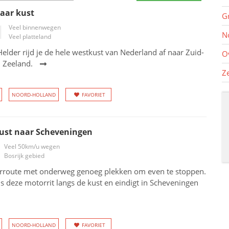
aar kust
G
Veel binnenwegen
N
Veel platteland
elder rijd je de hele westkust van Nederland af naar Zuid-
O
n Zeeland.
Z
NOORD-HOLLAND
FAVORIET
kust naar Scheveningen
Veel 50km/u wegen
Bosrijk gebied
route met onderweg genoeg plekken om even te stoppen.
dens deze motorrit langs de kust en eindigt in Scheveningen
NOORD-HOLLAND
FAVORIET