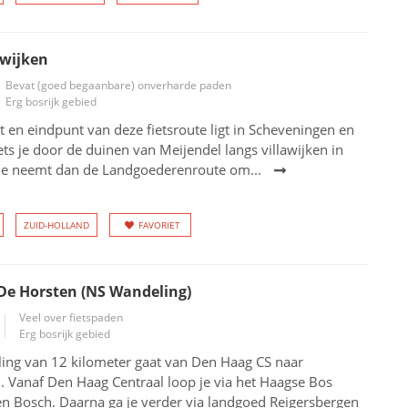
awijken
Bevat (goed begaanbare) onverharde paden
Erg bosrijk gebied
t en eindpunt van deze fietsroute ligt in Scheveningen en
iets je door de duinen van Meijendel langs villawijken in
Je neemt dan de Landgoederenroute om...
ZUID-HOLLAND
FAVORIET
De Horsten (NS Wandeling)
Veel over fietspaden
Erg bosrijk gebied
ing van 12 kilometer gaat van Den Haag CS naar
 Vanaf Den Haag Centraal loop je via het Haagse Bos
en Bosch. Daarna ga je verder via landgoed Reigersbergen