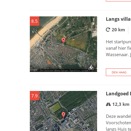
Langs vill
8.5
20 km
Het startpun
vanaf hier f
Wassenaar. 
DEN HAAG
Landgoed 
7.9
12,3 km
Deze wandel
Voorschoten.
langs Huis t