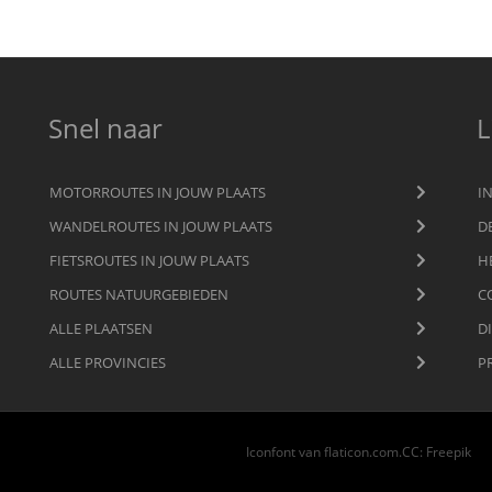
Snel naar
L
MOTORROUTES IN JOUW PLAATS
I
WANDELROUTES IN JOUW PLAATS
D
FIETSROUTES IN JOUW PLAATS
H
ROUTES NATUURGEBIEDEN
C
ALLE PLAATSEN
D
ALLE PROVINCIES
P
Iconfont van
flaticon.com
.
CC
:
Freepik