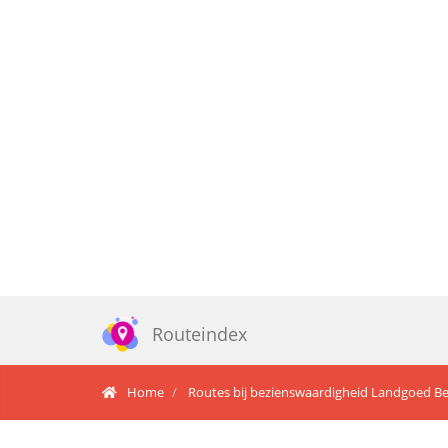
Routeindex
Home
Routes bij bezienswaardigheid Landgoed B