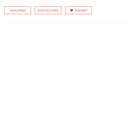
NAALDWIJK
ZUID-HOLLAND
FAVORIET