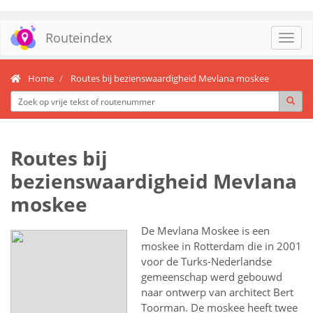
Routeindex
Toggl
navig
Home
Routes bij bezienswaardigheid Mevlana moskee
Routes bij
bezienswaardigheid Mevlana
moskee
De Mevlana Moskee is een
moskee in Rotterdam die in 2001
voor de Turks-Nederlandse
gemeenschap werd gebouwd
naar ontwerp van architect Bert
Toorman. De moskee heeft twee