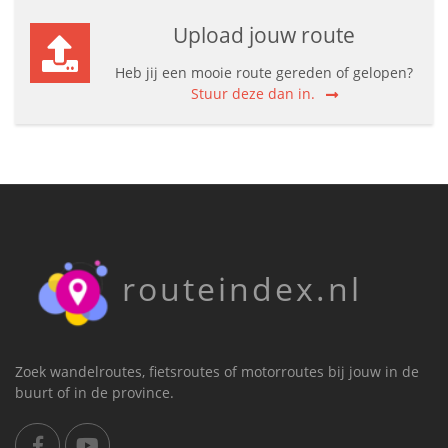
Upload jouw route
Heb jij een mooie route gereden of gelopen?
Stuur deze dan in.
routeindex.nl
Zoek wandelroutes, fietsroutes of motorroutes bij jouw in de
buurt of in de province.