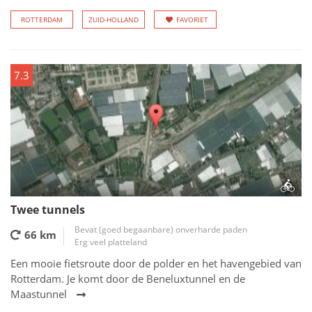
ROTTERDAM
ZUID-HOLLAND
FAVORIET
7.3
Twee tunnels
Bevat (goed begaanbare) onverharde paden
66 km
Erg veel platteland
Een mooie fietsroute door de polder en het havengebied van
Rotterdam. Je komt door de Beneluxtunnel en de
Maastunnel