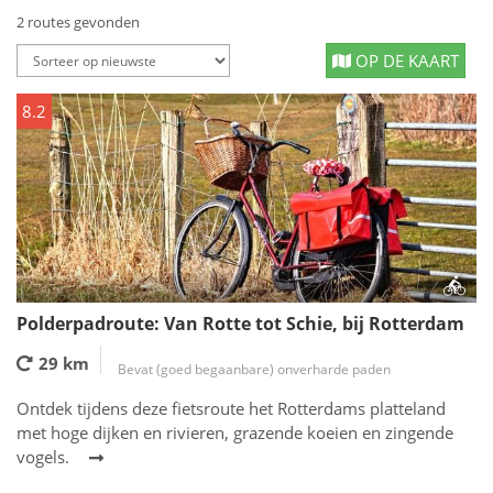
2 routes gevonden
OP DE KAART
8.2
Polderpadroute: Van Rotte tot Schie, bij Rotterdam
29 km
Bevat (goed begaanbare) onverharde paden
Ontdek tijdens deze fietsroute het Rotterdams platteland
met hoge dijken en rivieren, grazende koeien en zingende
vogels.