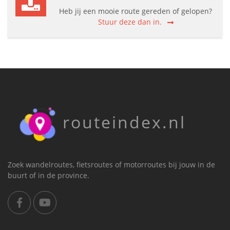
Heb jij een mooie route gereden of gelopen?
Stuur deze dan in.
routeindex.nl
Zoek wandelroutes, fietsroutes of motorroutes bij jouw in de
buurt of in de province.