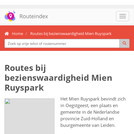
Routeindex
Toggl
navig
Home
Routes bij bezienswaardigheid Mien Ruyspark
Routes bij
bezienswaardigheid Mien
Ruyspark
Het Mien Ruyspark bevindt zich
in Oegstgeest, een plaats en
gemeente in de Nederlandse
provincie Zuid-Holland en
buurgemeente van Leiden.