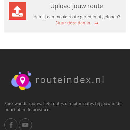
Upload jouw route
Heb jij een mooie route gereden of gelopen?
Stuur deze dan in.
routeindex.nl
Zoek wandelroutes, fietsroutes of motorroutes bij jouw in de
buurt of in de province.