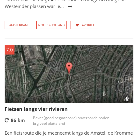
Westeinder plassen war je...
AMSTERDAM
NOORD-HOLLAND
FAVORIET
7.0
Fietsen langs vier rivieren
Bevat (goed begaanbare) onverharde paden
86 km
Erg veel platteland
Een fietsroute die je meeneemt langs de Amstel, de Kromme