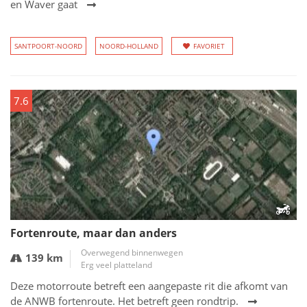
en Waver gaat
SANTPOORT-NOORD
NOORD-HOLLAND
FAVORIET
7.6
Fortenroute, maar dan anders
Overwegend binnenwegen
139 km
Erg veel platteland
Deze motorroute betreft een aangepaste rit die afkomt van
de ANWB fortenroute. Het betreft geen rondtrip.