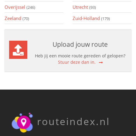
Overijssel
Utrecht
(246)
(93)
Zeeland
Zuid-Holland
(70)
(179)
Upload jouw route
Heb jij een mooie route gereden of gelopen?
Stuur deze dan in.
routeindex.nl