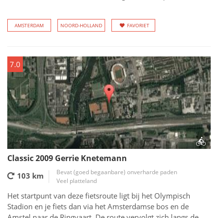
AMSTERDAM
NOORD-HOLLAND
FAVORIET
7.0
Classic 2009 Gerrie Knetemann
Bevat (goed begaanbare) onverharde paden
103 km
Veel platteland
Het startpunt van deze fietsroute ligt bij het Olympisch
Stadion en je fiets dan via het Amsterdamse bos en de
Amstel naar de Ringvaart. De route vervolgt zich langs de