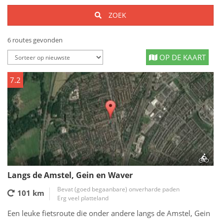
ZOEK
6 routes gevonden
OP DE KAART
7.2
Langs de Amstel, Gein en Waver
Bevat (goed begaanbare) onverharde paden
101 km
Erg veel platteland
Een leuke fietsroute die onder andere langs de Amstel, Gein