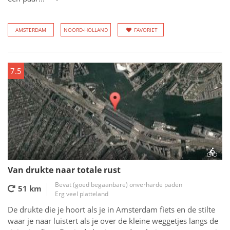
AMSTERDAM
NOORD-HOLLAND
FAVORIET
7.5
Van drukte naar totale rust
Bevat (goed begaanbare) onverharde paden
51 km
Erg veel platteland
De drukte die je hoort als je in Amsterdam fiets en de stilte
waar je naar luistert als je over de kleine weggetjes langs de