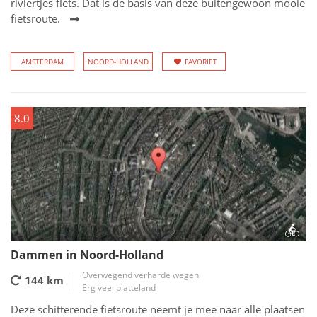
riviertjes fiets. Dat is de basis van deze buitengewoon mooie
fietsroute.
AMSTERDAM
NOORD-HOLLAND
FAVORIET
8.0
Dammen in Noord-Holland
Overwegend verharde wegen
144 km
Erg veel platteland
Deze schitterende fietsroute neemt je mee naar alle plaatsen