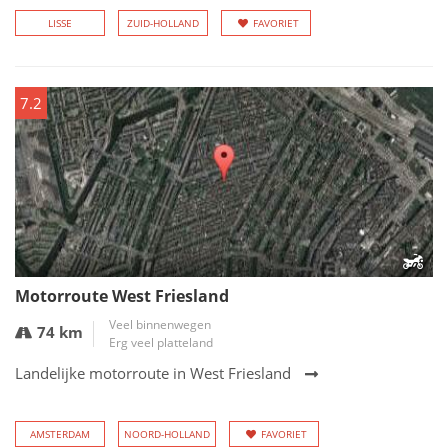
LISSE
ZUID-HOLLAND
FAVORIET
7.2
Motorroute West Friesland
Veel binnenwegen
74 km
Erg veel platteland
Landelijke motorroute in West Friesland
AMSTERDAM
NOORD-HOLLAND
FAVORIET