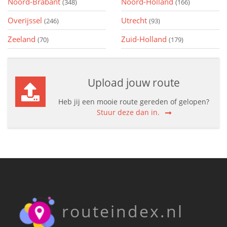
Noord-Brabant
Noord-Holland
(348)
(166)
Overijssel
Utrecht
(246)
(93)
Zeeland
Zuid-Holland
(70)
(179)
Upload jouw route
Heb jij een mooie route gereden of gelopen?
Stuur deze dan in.
routeindex.nl