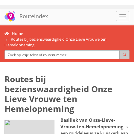
Routeindex
Toggl
navig
Home
Routes bij bezienswaardigheid Onze Lieve Vrouwe ten
Hemelopneming
Routes bij
bezienswaardigheid Onze
Lieve Vrouwe ten
Hemelopneming
Basiliek van Onze-Lieve-
Vrouw-ten-Hemelopneming
is
een middeleeuwse kruiskerk aan