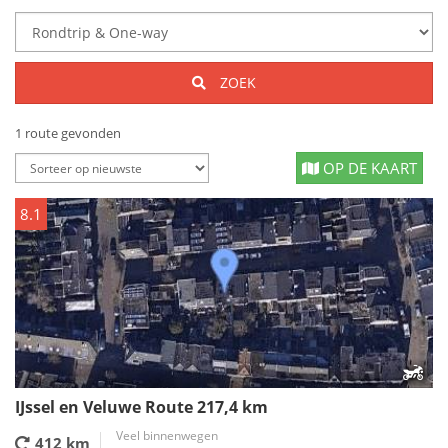
ZOEK
1 route gevonden
OP DE KAART
8.1
IJssel en Veluwe Route 217,4 km
Veel binnenwegen
412 km