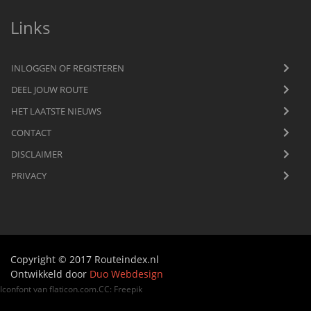
Links
INLOGGEN OF REGISTEREN
DEEL JOUW ROUTE
HET LAATSTE NIEUWS
CONTACT
DISCLAIMER
PRIVACY
Copyright © 2017 Routeindex.nl
Ontwikkeld door
Duo Webdesign
Iconfont van
flaticon.com
.
CC
:
Freepik