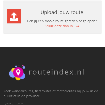
Upload jouw route
Heb jij een mooie route gereden of gelopen?
Stuur deze dan in.
routeindex.nl
Zoek wandelroutes, fietsroutes of motorroutes bij jouw in de
buurt of in de province.