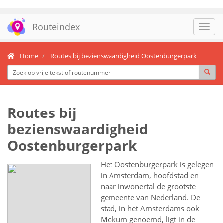
Routeindex
Toggl
navig
Home
Routes bij bezienswaardigheid Oostenburgerpark
Routes bij
bezienswaardigheid
Oostenburgerpark
Het Oostenburgerpark is gelegen
in Amsterdam, hoofdstad en
naar inwonertal de grootste
gemeente van Nederland. De
stad, in het Amsterdams ook
Mokum genoemd, ligt in de