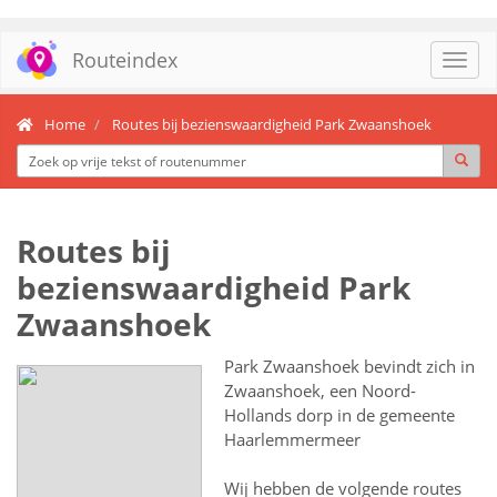
Routeindex
Toggl
navig
Home
Routes bij bezienswaardigheid Park Zwaanshoek
Routes bij
bezienswaardigheid Park
Zwaanshoek
Park Zwaanshoek bevindt zich in
Zwaanshoek, een Noord-
Hollands dorp in de gemeente
Haarlemmermeer
Wij hebben de volgende routes