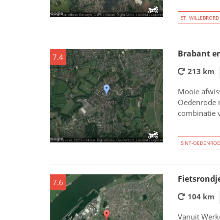
ST. WILLEBRORD
Brabant en
7.4
213 km
Mooie afwiss
Oedenrode n
combinatie v
SINT-OEDENRO
Fietsrondj
7.6
104 km
Vanuit Werk