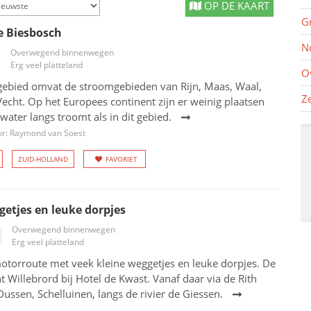
OP DE KAART
G
 Biesbosch
N
Overwegend binnenwegen
Erg veel platteland
O
ngebied omvat de stroomgebieden van Rijn, Maas, Waal,
Z
 Vecht. Op het Europees continent zijn er weinig plaatsen
water langs troomt als in dit gebied.
or: Raymond van Soest
ZUID-HOLLAND
FAVORIET
getjes en leuke dorpjes
Overwegend binnenwegen
Erg veel platteland
otorroute met veek kleine weggetjes en leuke dorpjes. De
int Willebrord bij Hotel de Kwast. Vanaf daar via de Rith
Dussen, Schelluinen, langs de rivier de Giessen.