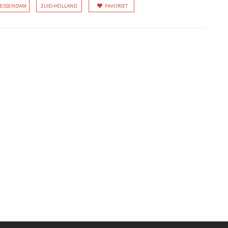
IESSENDAM
ZUID-HOLLAND
FAVORIET