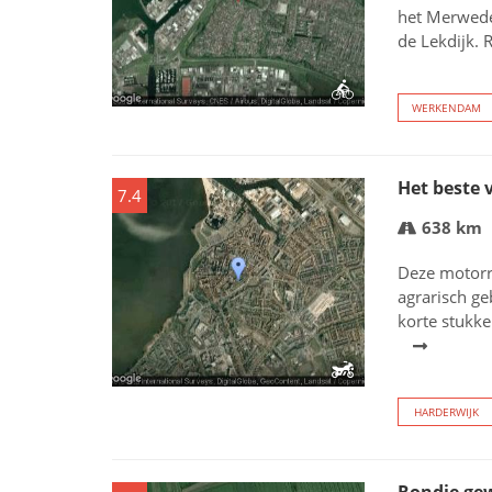
het Merwede
de Lekdijk. 
WERKENDAM
Het beste 
7.4
638 km
Deze motorr
agrarisch ge
korte stukke
HARDERWIJK