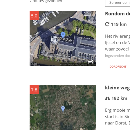
7 routes gevonden
Rondom de
5.0
119 km
Het riviere
Ijssel en de
waar zoveel 
Ingezonden do
DORDRECHT
kleine weg
7.8
182 km
Erg mooie m
start is in S
naar Dorst, 