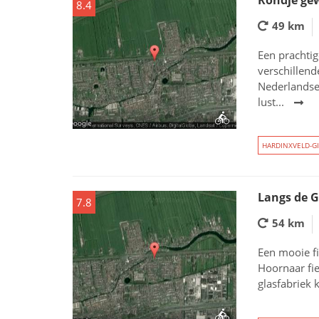
Rondje ge
8.4
49 km
Een prachtig
verschillen
Nederlandse 
lust...
HARDINXVELD-G
Langs de G
7.8
54 km
Een mooie fi
Hoornaar fie
glasfabriek 