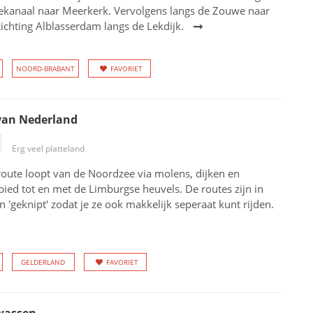
kanaal naar Meerkerk. Vervolgens langs de Zouwe naar
Richting Alblasserdam langs de Lekdijk.
NOORD-BRABANT
FAVORIET
van Nederland
Erg veel platteland
oute loopt van de Noordzee via molens, dijken en
bied tot en met de Limburgse heuvels. De routes zijn in
n 'geknipt' zodat je ze ook makkelijk seperaat kunt rijden.
GELDERLAND
FAVORIET