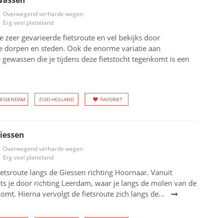
wassen
Overwegend verharde wegen
Erg veel platteland
e zeer gevarieerde fietsroute en vel bekijks door
de dorpen en steden. Ook de enorme variatie aan
gewassen die je tijdens deze fietstocht tegenkomt is een
IESSENDAM
ZUID-HOLLAND
FAVORIET
iessen
Overwegend verharde wegen
Erg veel platteland
etsroute langs de Giessen richting Hoornaar. Vanuit
ts je door richting Leerdam, waar je langs de molen van de
komt. Hierna vervolgt de fietsroute zich langs de...