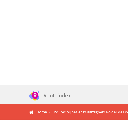
Routeindex
Home
Routes bij bezienswaardigheid Polder de D