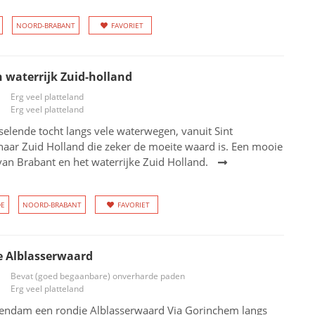
NOORD-BRABANT
FAVORIET
 waterrijk Zuid-holland
Erg veel platteland
Erg veel platteland
elende tocht langs vele waterwegen, vanuit Sint
aar Zuid Holland die zeker de moeite waard is. Een mooie
an Brabant en het waterrijke Zuid Holland.
DE
NOORD-BRABANT
FAVORIET
e Alblasserwaard
Bevat (goed begaanbare) onverharde paden
Erg veel platteland
endam een rondje Alblasserwaard Via Gorinchem langs