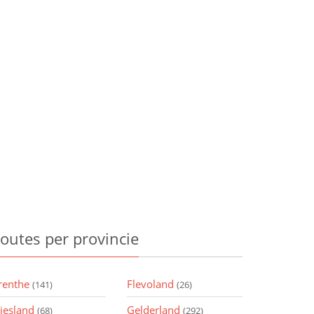
outes
per provincie
renthe
Flevoland
(141)
(26)
riesland
Gelderland
(68)
(292)