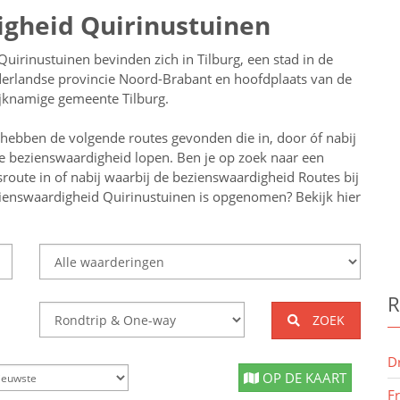
igheid Quirinustuinen
Quirinustuinen bevinden zich in Tilburg, een stad in de
erlandse provincie Noord-Brabant en hoofdplaats van de
ijknamige gemeente Tilburg.
 hebben de volgende routes gevonden die in, door óf nabij
e bezienswaardigheid lopen.
Ben je op zoek naar een
sroute in of nabij
waarbij de bezienswaardigheid
Routes bij
ienswaardigheid Quirinustuinen
is opgenomen? Bekijk hier
R
ZOEK
D
OP DE KAART
F