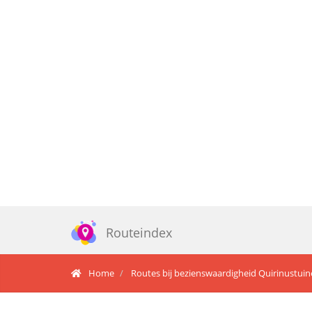
Routeindex
Home
Routes bij bezienswaardigheid Quirinustui