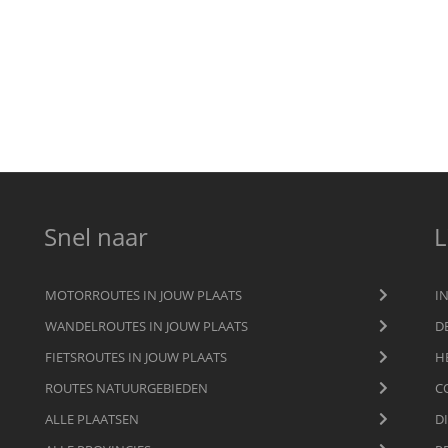
Snel naar
L
MOTORROUTES IN JOUW PLAATS
I
WANDELROUTES IN JOUW PLAATS
D
FIETSROUTES IN JOUW PLAATS
H
ROUTES NATUURGEBIEDEN
C
ALLE PLAATSEN
D