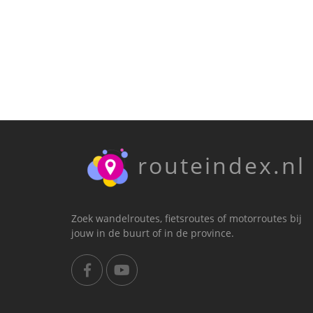
routeindex.nl
Zoek wandelroutes, fietsroutes of motorroutes bij
jouw in de buurt of in de province.