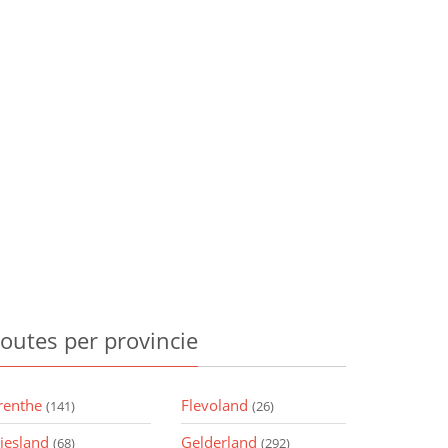
outes
per provincie
renthe
Flevoland
(141)
(26)
riesland
Gelderland
(68)
(292)