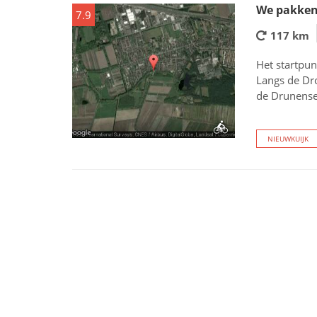
We pakken 
7.9
117 km
Het startpun
Langs de Dro
de Drunense
NIEUWKUIJK