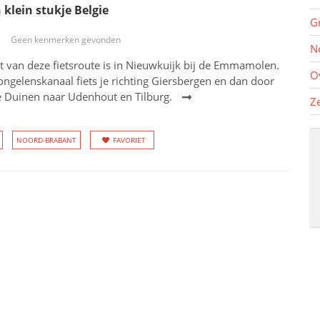
klein stukje Belgie
G
Geen kenmerken gevonden
N
t van deze fietsroute is in Nieuwkuijk bij de Emmamolen.
O
ngelenskanaal fiets je richting Giersbergen en dan door
 Duinen naar Udenhout en Tilburg.
Z
NOORD-BRABANT
FAVORIET