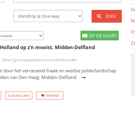
G
ZOEK
N
O
OP DE KAART
Z
 Holland op z’n mooist, Midden-Delfland
Bevat (goed begaanbare) onverharde paden
ht door het verrassend fraaie en weidse polderlandschap
uiden van Den Haag: Midden-Delfland.
ZUID-HOLLAND
FAVORIET