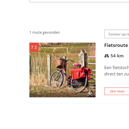
1 route gevonden
Fietsroute
7.5
54 km
Een fietstoc
direct ten z
DEN HAAG