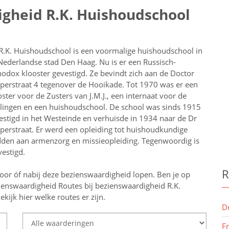
igheid R.K. Huishoudschool
R.K. Huishoudschool is een voormalige huishoudschool in
Nederlandse stad Den Haag. Nu is er een Russisch-
hodox klooster gevestigd. Ze bevindt zich aan de Doctor
perstraat 4 tegenover de Hooikade. Tot 1970 was er een
oster voor de Zusters van J.M.J., een internaat voor de
rlingen en een huishoudschool. De school was sinds 1915
estigd in het Westeinde en verhuisde in 1934 naar de Dr
perstraat. Er werd een opleiding tot huishoudkundige
dden aan armenzorg en missieopleiding. Tegenwoordig is
estigd.
R
oor óf nabij deze bezienswaardigheid lopen.
Ben je op
zienswaardigheid
Routes bij bezienswaardigheid R.K.
ijk hier welke routes er zijn.
D
F