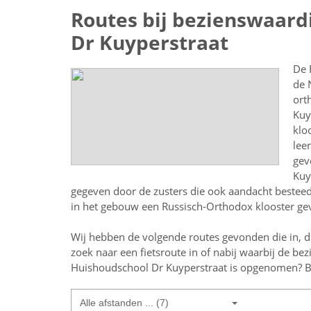
Routes bij bezienswaard
Dr Kuyperstraat
De 
de 
ort
Kuy
klo
lee
gev
Kuy
gegeven door de zusters die ook aandacht bestee
in het gebouw een Russisch-Orthodox klooster gev
Wij hebben de volgende routes gevonden die in, d
zoek naar een
fietsroute in of nabij
waarbij de be
Huishoudschool Dr Kuyperstraat
is opgenomen? Bek
Alle afstanden ... (7)