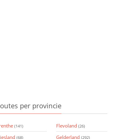
outes
per provincie
renthe
Flevoland
(141)
(26)
riesland
Gelderland
(68)
(292)