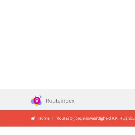
Routeindex
Home
Routes bij bezienswaardigheid R.K. Huisho