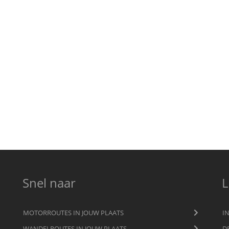
Snel naar
L
MOTORROUTES IN JOUW PLAATS
I
WANDELROUTES IN JOUW PLAATS
D