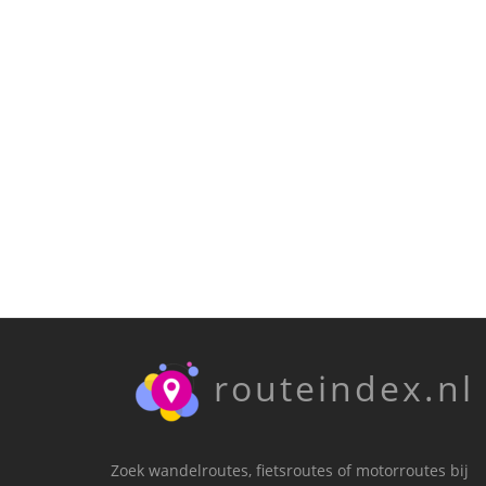
routeindex.nl
Zoek wandelroutes, fietsroutes of motorroutes bij