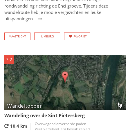
rondwandeling richting de Enci groeve. Tijdens deze
wandelroute heb je mooie vergezichten en leuke
uitspanningen.
MAASTRICHT
LIMBURG
FAVORIET
7.2
Wandeltopper
Wandeling over de Sint Pietersberg
Overwegend onverharde paden
10,4 km
Veel platteland, erg bosrijk gebied