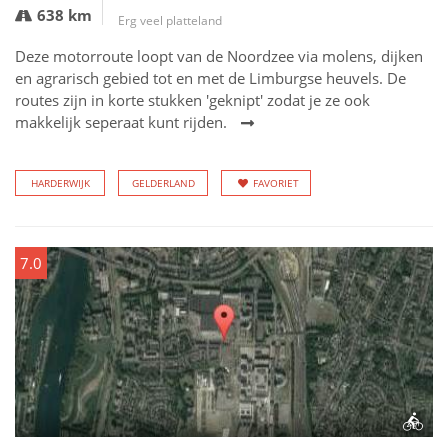
638 km
Erg veel platteland
Deze motorroute loopt van de Noordzee via molens, dijken
en agrarisch gebied tot en met de Limburgse heuvels. De
routes zijn in korte stukken 'geknipt' zodat je ze ook
makkelijk seperaat kunt rijden.
HARDERWIJK
GELDERLAND
FAVORIET
7.0