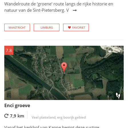
Wandelroute de 'groene' route langs de rijke historie en
natuur van de Sint-Pietersberg. V
MAASTRICHT
LIMBURG
FAVORIET
7.8
Enci groeve
7,9 km
Veel platteland, erg bosrijk gebied
Vanaf het kerkhof van Kanne begint deze rustige