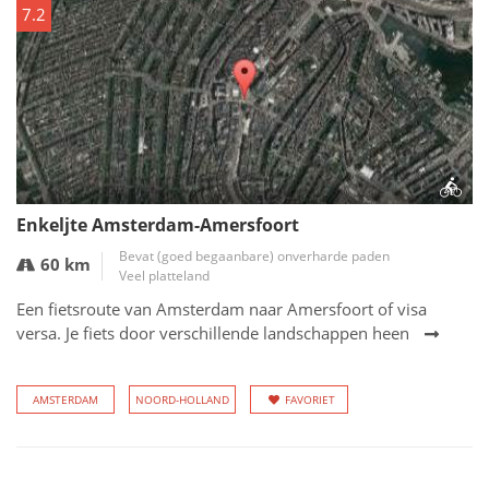
7.2
Enkeljte Amsterdam-Amersfoort
Bevat (goed begaanbare) onverharde paden
60 km
Veel platteland
Een fietsroute van Amsterdam naar Amersfoort of visa
versa. Je fiets door verschillende landschappen heen
AMSTERDAM
NOORD-HOLLAND
FAVORIET