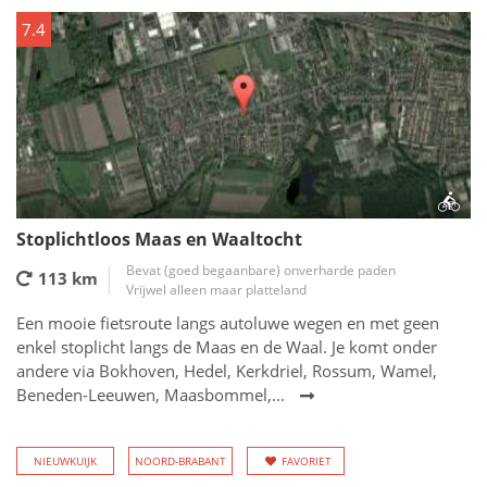
7.4
Stoplichtloos Maas en Waaltocht
Bevat (goed begaanbare) onverharde paden
113 km
Vrijwel alleen maar platteland
Een mooie fietsroute langs autoluwe wegen en met geen
enkel stoplicht langs de Maas en de Waal. Je komt onder
andere via Bokhoven, Hedel, Kerkdriel, Rossum, Wamel,
Beneden-Leeuwen, Maasbommel,...
NIEUWKUIJK
NOORD-BRABANT
FAVORIET