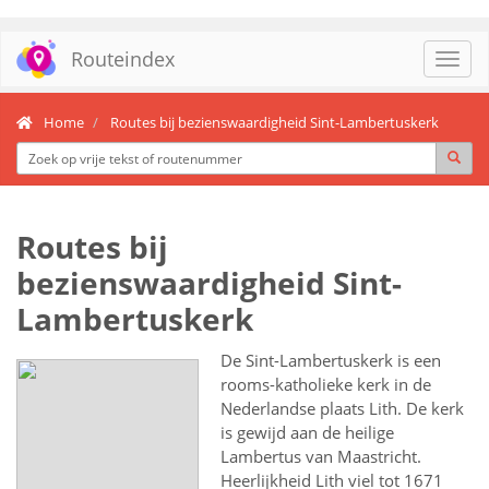
Routeindex
Toggl
navig
Home
Routes bij bezienswaardigheid Sint-Lambertuskerk
Routes bij
bezienswaardigheid Sint-
Lambertuskerk
De Sint-Lambertuskerk is een
rooms-katholieke kerk in de
Nederlandse plaats Lith. De kerk
is gewijd aan de heilige
Lambertus van Maastricht.
Heerlijkheid Lith viel tot 1671