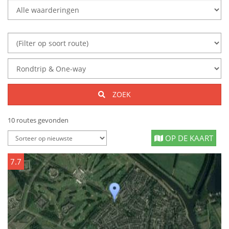
ZOEK
10 routes gevonden
OP DE KAART
7.7