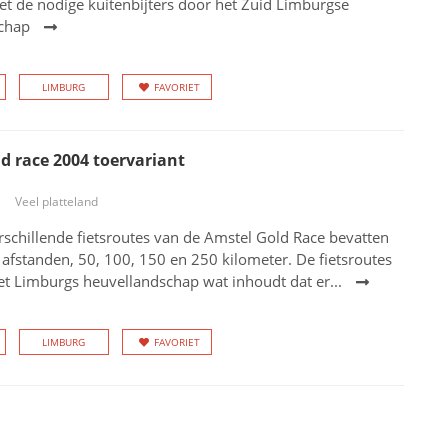
et de nodige kuitenbijters door het Zuid Limburgse
chap
LIMBURG
FAVORIET
d race 2004 toervariant
Veel platteland
rschillende fietsroutes van de Amstel Gold Race bevatten
afstanden, 50, 100, 150 en 250 kilometer. De fietsroutes
t Limburgs heuvellandschap wat inhoudt dat er...
LIMBURG
FAVORIET