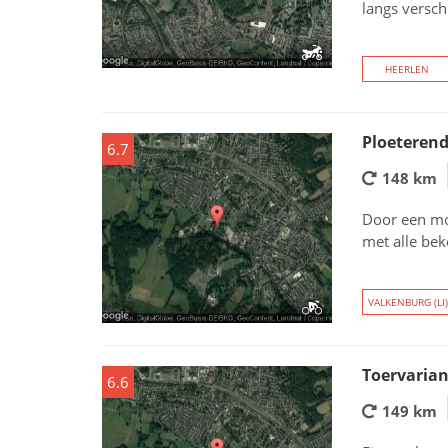
langs versch
HEERLEN
Ploeterend
6.7
148 km
Door een mo
met alle be
VALKENBURG (LI)
Toervarian
6.6
149 km