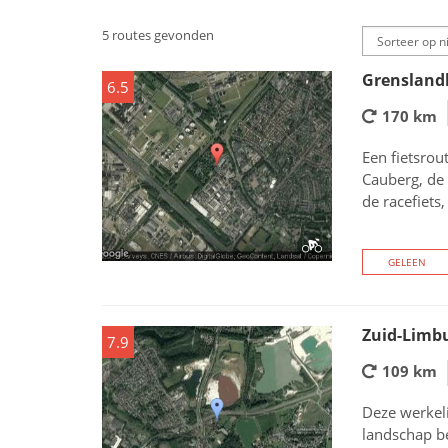
5 routes gevonden
Grenslandk
6.5
170 km
Een fietsrou
Cauberg, de 
de racefiets
GELEEN
Zuid-Limbu
7.9
109 km
Deze werkel
landschap be