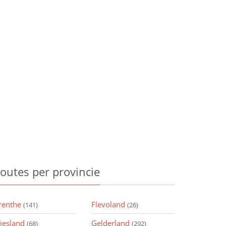
outes
per provincie
renthe
Flevoland
(141)
(26)
riesland
Gelderland
(68)
(292)