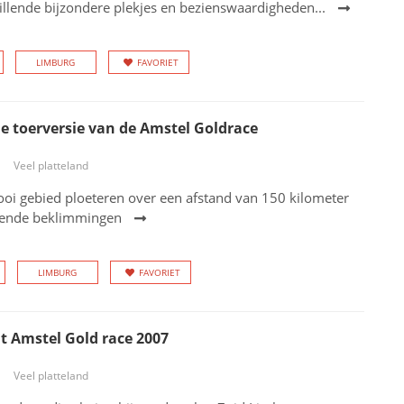
illende bijzondere plekjes en bezienswaardigheden...
LIMBURG
FAVORIET
e toerversie van de Amstel Goldrace
Veel platteland
oi gebied ploeteren over een afstand van 150 kilometer
kende beklimmingen
LIMBURG
FAVORIET
t Amstel Gold race 2007
Veel platteland