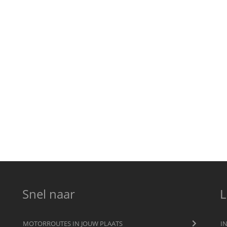
Snel naar
L
MOTORROUTES IN JOUW PLAATS
I