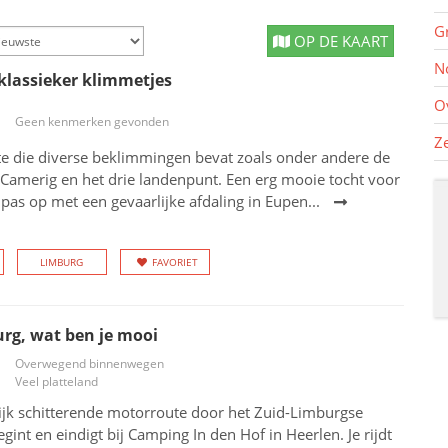
G
OP DE KAART
N
lassieker klimmetjes
O
Geen kenmerken gevonden
Z
te die diverse beklimmingen bevat zoals onder andere de
Camerig en het drie landenpunt. Een erg mooie tocht voor
, pas op met een gevaarlijke afdaling in Eupen...
LIMBURG
FAVORIET
rg, wat ben je mooi
Overwegend binnenwegen
Veel platteland
ijk schitterende motorroute door het Zuid-Limburgse
gint en eindigt bij Camping In den Hof in Heerlen. Je rijdt