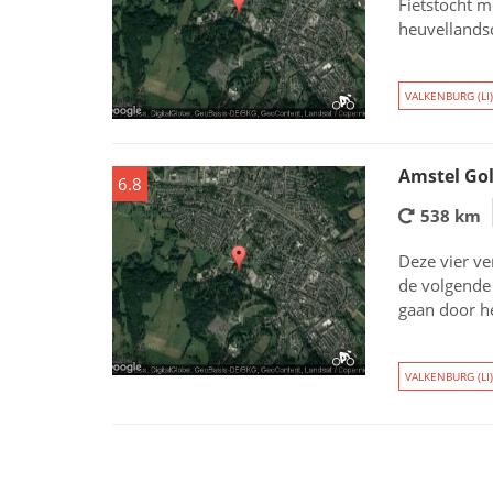
Fietstocht m
heuvellands
VALKENBURG (LI)
Amstel Gol
6.8
538 km
Deze vier ve
de volgende 
gaan door he
VALKENBURG (LI)