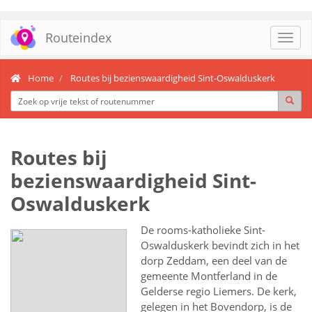
Routeindex
Toggl
navig
Home
Routes bij bezienswaardigheid Sint-Oswalduskerk
Routes bij
bezienswaardigheid Sint-
Oswalduskerk
De rooms-katholieke Sint-
Oswalduskerk bevindt zich in het
dorp Zeddam, een deel van de
gemeente Montferland in de
Gelderse regio Liemers. De kerk,
gelegen in het Bovendorp, is de