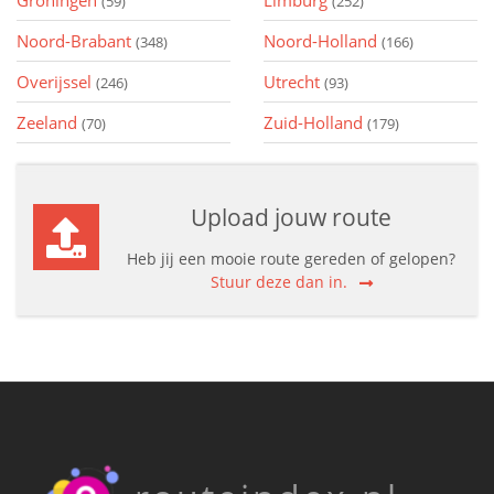
Groningen
Limburg
(59)
(252)
Noord-Brabant
Noord-Holland
(348)
(166)
Overijssel
Utrecht
(246)
(93)
Zeeland
Zuid-Holland
(70)
(179)
Upload jouw route
Heb jij een mooie route gereden of gelopen?
Stuur deze dan in.