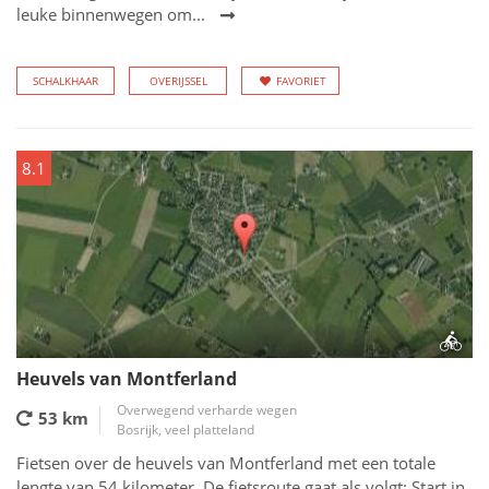
leuke binnenwegen om...
SCHALKHAAR
OVERIJSSEL
FAVORIET
8.1
Heuvels van Montferland
Overwegend verharde wegen
53 km
Bosrijk, veel platteland
Fietsen over de heuvels van Montferland met een totale
lengte van 54 kilometer. De fietsroute gaat als volgt: Start in