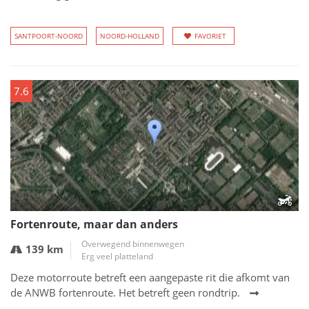
SANTPOORT-NOORD
NOORD-HOLLAND
FAVORIET
7.6
Fortenroute, maar dan anders
Overwegend binnenwegen
139 km
Erg veel platteland
Deze motorroute betreft een aangepaste rit die afkomt van
de ANWB fortenroute. Het betreft geen rondtrip.