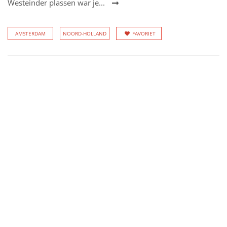
Westeinder plassen war je...
AMSTERDAM
NOORD-HOLLAND
FAVORIET