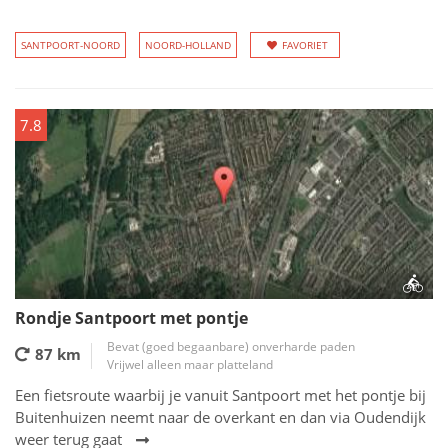
SANTPOORT-NOORD
NOORD-HOLLAND
FAVORIET
7.8
Rondje Santpoort met pontje
Bevat (goed begaanbare) onverharde paden
87 km
Vrijwel alleen maar platteland
Een fietsroute waarbij je vanuit Santpoort met het pontje bij
Buitenhuizen neemt naar de overkant en dan via Oudendijk
weer terug gaat