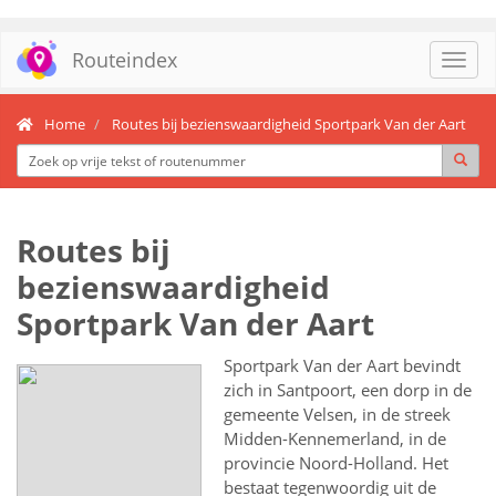
Routeindex
Toggl
navig
Home
Routes bij bezienswaardigheid Sportpark Van der Aart
Routes bij
bezienswaardigheid
Sportpark Van der Aart
Sportpark Van der Aart bevindt
zich in Santpoort, een dorp in de
gemeente Velsen, in de streek
Midden-Kennemerland, in de
provincie Noord-Holland. Het
bestaat tegenwoordig uit de