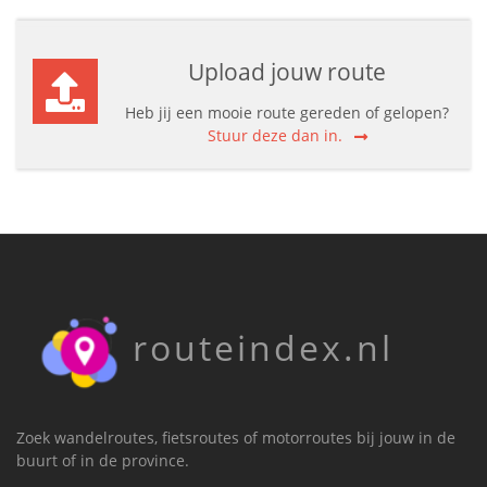
Upload jouw route
Heb jij een mooie route gereden of gelopen?
Stuur deze dan in.
routeindex.nl
Zoek wandelroutes, fietsroutes of motorroutes bij jouw in de
buurt of in de province.