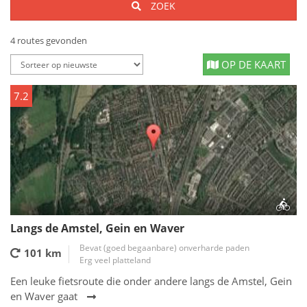
ZOEK
4 routes gevonden
OP DE KAART
7.2
Langs de Amstel, Gein en Waver
Bevat (goed begaanbare) onverharde paden
101 km
Erg veel platteland
Een leuke fietsroute die onder andere langs de Amstel, Gein
en Waver gaat