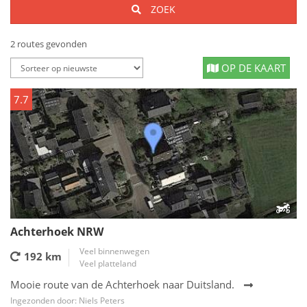
ZOEK
2 routes gevonden
OP DE KAART
7.7
Achterhoek NRW
Veel binnenwegen
192 km
Veel platteland
Mooie route van de Achterhoek naar Duitsland.
Ingezonden door: Niels Peters