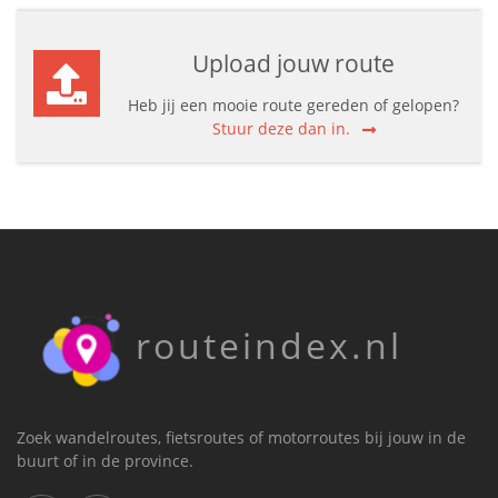
Upload jouw route
Heb jij een mooie route gereden of gelopen?
Stuur deze dan in.
routeindex.nl
Zoek wandelroutes, fietsroutes of motorroutes bij jouw in de
buurt of in de province.