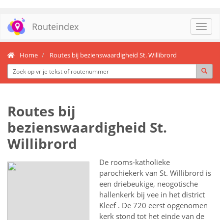
Routeindex
Toggl
navig
Home
Routes bij bezienswaardigheid St. Willibrord
Routes bij
bezienswaardigheid St.
Willibrord
De rooms-katholieke
parochiekerk van St. Willibrord is
een driebeukige, neogotische
hallenkerk bij vee in het district
Kleef . De 720 eerst opgenomen
kerk stond tot het einde van de