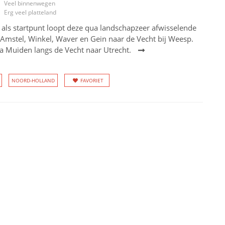
Veel binnenwegen
Erg veel platteland
als startpunt loopt deze qua landschapzeer afwisselende
 Amstel, Winkel, Waver en Gein naar de Vecht bij Weesp.
ia Muiden langs de Vecht naar Utrecht.
NOORD-HOLLAND
FAVORIET