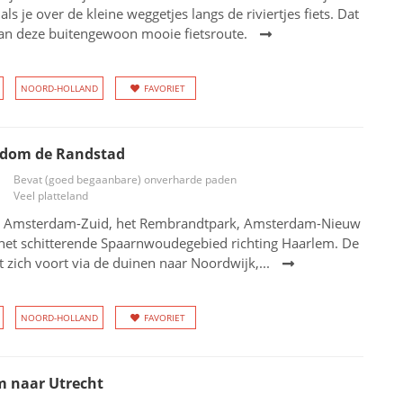
 als je over de kleine weggetjes langs de riviertjes fiets. Dat
van deze buitengewoon mooie fietsroute.
NOORD-HOLLAND
FAVORIET
dom de Randstad
Bevat (goed begaanbare) onverharde paden
Veel platteland
r Amsterdam-Zuid, het Rembrandtpark, Amsterdam-Nieuw
 het schitterende Spaarnwoudegebied richting Haarlem. De
et zich voort via de duinen naar Noordwijk,...
NOORD-HOLLAND
FAVORIET
 naar Utrecht