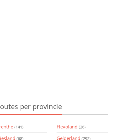
outes
per provincie
renthe
Flevoland
(141)
(26)
riesland
Gelderland
(68)
(292)