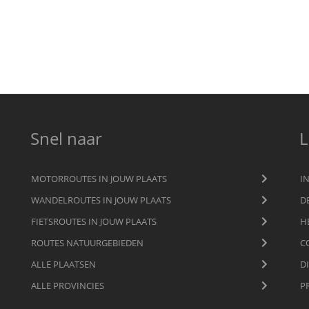
Snel naar
L
MOTORROUTES IN JOUW PLAATS
I
WANDELROUTES IN JOUW PLAATS
D
FIETSROUTES IN JOUW PLAATS
H
ROUTES NATUURGEBIEDEN
C
ALLE PLAATSEN
D
ALLE PROVINCIES
P