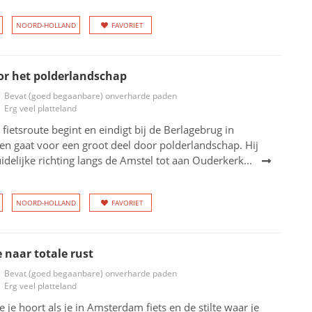
NOORD-HOLLAND
FAVORIET
or het polderlandschap
Bevat (goed begaanbare) onverharde paden
Erg veel platteland
 fietsroute begint en eindigt bij de Berlagebrug in
n gaat voor een groot deel door polderlandschap. Hij
uidelijke richting langs de Amstel tot aan Ouderkerk...
NOORD-HOLLAND
FAVORIET
 naar totale rust
Bevat (goed begaanbare) onverharde paden
Erg veel platteland
e je hoort als je in Amsterdam fiets en de stilte waar je