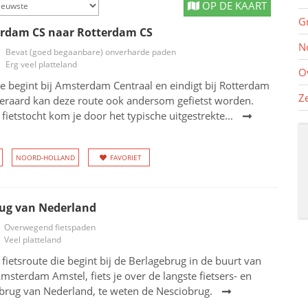
OP DE KAART
G
rdam CS naar Rotterdam CS
N
Bevat (goed begaanbare) onverharde paden
Erg veel platteland
O
ie begint bij Amsterdam Centraal en eindigt bij Rotterdam
Z
teraard kan deze route ook andersom gefietst worden.
 fietstocht kom je door het typische uitgestrekte...
NOORD-HOLLAND
FAVORIET
rug van Nederland
Overwegend fietspaden
Veel platteland
 fietsroute die begint bij de Berlagebrug in de buurt van
Amsterdam Amstel, fiets je over de langste fietsers- en
brug van Nederland, te weten de Nesciobrug.