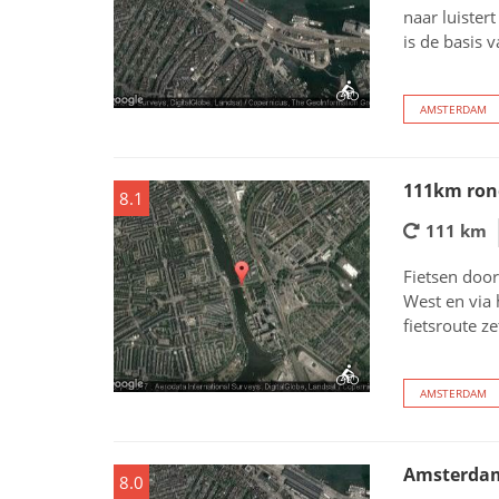
naar luistert
is de basis 
AMSTERDAM
111km ron
8.1
111 km
Fietsen doo
West en via
fietsroute z
AMSTERDAM
Amsterdam
8.0