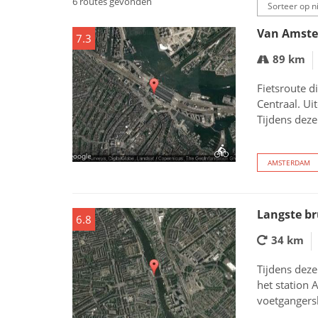
6 routes gevonden
Van Amste
7.3
89 km
Fietsroute d
Centraal. Ui
Tijdens deze
AMSTERDAM
Langste b
6.8
34 km
Tijdens deze
het station 
voetgangers