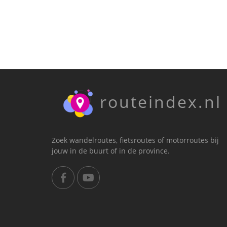
routeindex.nl
Zoek wandelroutes, fietsroutes of motorroutes bij
jouw in de buurt of in de province.