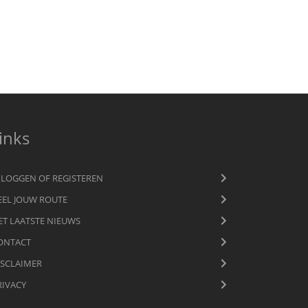
inks
NLOGGEN OF REGISTEREN
EEL JOUW ROUTE
ET LAATSTE NIEUWS
ONTACT
ISCLAIMER
RIVACY