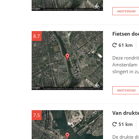
AMSTERDAM
Fietsen do
8.7
61 km
Deze rondrit
Amsterdam e
slingert in z
AMSTERDAM
Van drukte
7.5
51 km
De drukte di