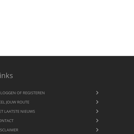
inks
NLOGGEN OF REGISTEREN
EEL JOUW ROUTE
ET LAATSTE NIEUWS
ONTACT
ISCLAIMER