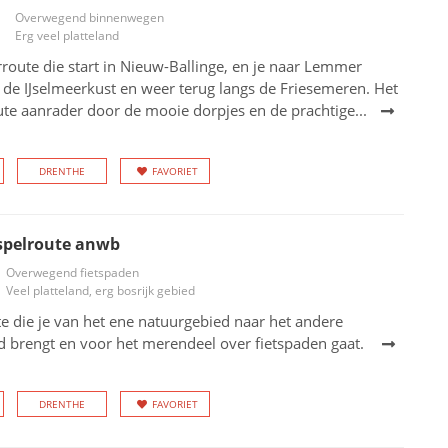
Overwegend binnenwegen
Erg veel platteland
oute die start in Nieuw-Ballinge, en je naar Lemmer
 de IJselmeerkust en weer terug langs de Friesemeren. Het
ute aanrader door de mooie dorpjes en de prachtige...
DRENTHE
FAVORIET
spelroute anwb
Overwegend fietspaden
Veel platteland, erg bosrijk gebied
te die je van het ene natuurgebied naar het andere
d brengt en voor het merendeel over fietspaden gaat.
DRENTHE
FAVORIET