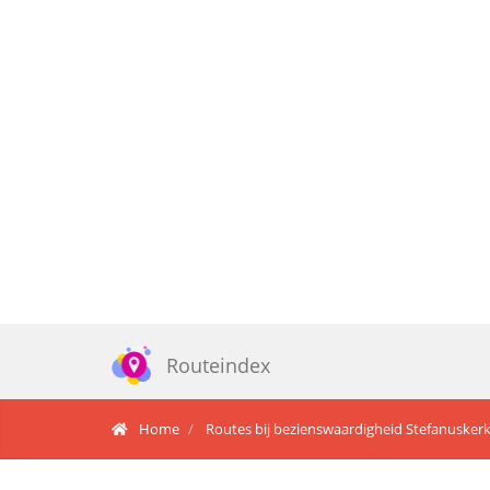
Routeindex
Home
Routes bij bezienswaardigheid Stefanusker