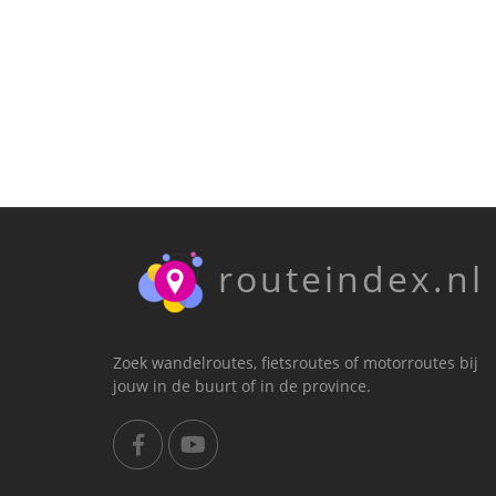
routeindex.nl
Zoek wandelroutes, fietsroutes of motorroutes bij
jouw in de buurt of in de province.