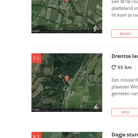
Een MTB-rou
platteland i
rit kom je o
BEILEN
Drentse l
7.1
55 km
Een mooie fi
plaatsen Wes
genieten van
SPIER
Dagje stur
8.2