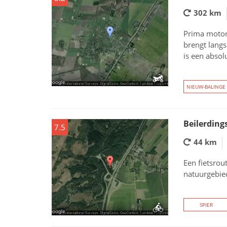
302 km
Prima motorr
brengt langs
is een absol
NIEUW-BALINGE
Beilerding
7.5
44 km
Een fietsrou
natuurgebie
SPIER