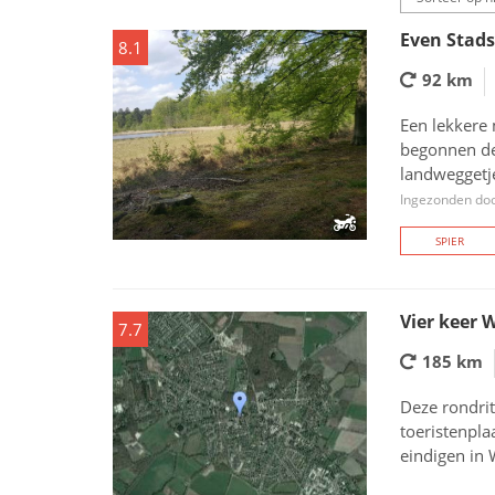
Even Stad
8.1
92 km
Een lekkere
begonnen de
landweggetje
Ingezonden doo
SPIER
Vier keer 
7.7
185 km
Deze rondrit
toeristenpla
eindigen in 