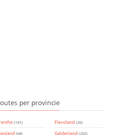
outes
per provincie
renthe
Flevoland
(141)
(26)
riesland
Gelderland
(68)
(292)