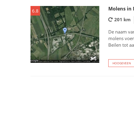
Molens in
6.8
201 km
De naam van 
molens voer
Beilen tot 
HOOGEVEEN