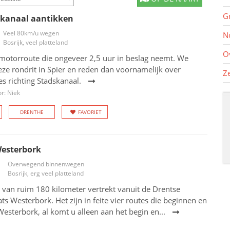
G
skanaal aantikken
Veel 80km/u wegen
N
Bosrijk, veel platteland
O
 motorroute die ongeveer 2,5 uur in beslag neemt. We
ze rondrit in Spier en reden dan voornamelijk over
Z
s richting Stadskanaal.
r: Niek
DRENTHE
FAVORIET
Westerbork
Overwegend binnenwegen
Bosrijk, erg veel platteland
 van ruim 180 kilometer vertrekt vanuit de Drentse
ats Westerbork. Het zijn in feite vier routes die beginnen en
Westerbork, al komt u alleen aan het begin en...