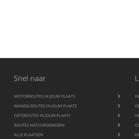
Snel naar
L
MOTORROUTES IN JOUW PLAATS
I
WANDELROUTES IN JOUW PLAATS
D
FIETSROUTES IN JOUW PLAATS
H
ROUTES NATUURGEBIEDEN
C
ALLE PLAATSEN
D