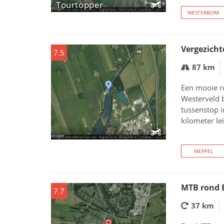
Tourtopper
WESTERBORK
Vergezicht
7.5
87 km
Een mooie r
Westerveld 
tussenstop i
kilometer lei
MEPPEL
MTB rond 
7.7
37 km