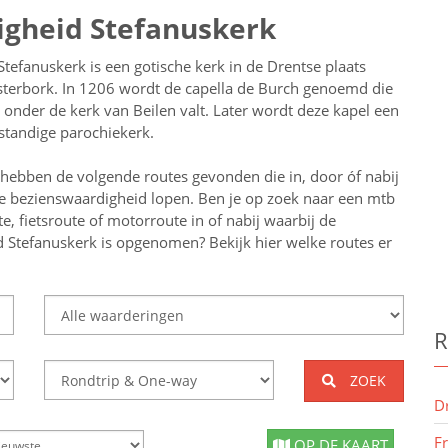
igheid Stefanuskerk
Stefanuskerk is een gotische kerk in de Drentse plaats
terbork. In 1206 wordt de capella de Burch genoemd die
 onder de kerk van Beilen valt. Later wordt deze kapel een
fstandige parochiekerk.
 hebben de volgende routes gevonden die in, door óf nabij
e bezienswaardigheid lopen.
Ben je op zoek naar een
mtb
te, fietsroute of motorroute in of nabij
waarbij de
d Stefanuskerk
is opgenomen? Bekijk hier welke routes er
R
ZOEK
D
F
OP DE KAART