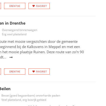
DRENTHE
FAVORIET
en in Drenthe
Overwegend binnenwegen
Erg veel platteland
oute met mooie vergezichten door de gemeente
beginnend bij de Kalkovens in Meppel en met een
n het mooie plaatsje Ruinen. Deze route van zo'n 90
dt...
DRENTHE
FAVORIET
Beilen
Bevat (goed begaanbare) onverharde paden
Veel platteland, erg bosrijk gebied