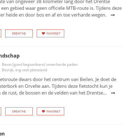
te van ongeveer 38 kilometer lang door het Drentse
n een gebied waar geen officiële MTB-route is. Tijdens deze
ver heide en door bos en af en toe verharde wegen.
DRENTHE
FAVORIET
andschap
Bevat (goed begaanbare) onverharde paden
Bosrijk, erg veel platteland
etsroute dwars door het centrum van Beilen. Je doet de
terbork en Orvelte aan. Tijdens deze fietstocht kun je
 de rust, de bossen en de velden van het Drentse...
DRENTHE
FAVORIET
en