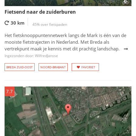
Fietsend naar de zuiderburen
30 km
45% over fietspaden
Het fietsknooppuntennetwerk langs de Mark is één van de
mooiste fietstrajecten in Nederland. Met Breda als
vertrekpunt maak je kennis met dit prachtig landschap.
Ingezonden door: WilfredJansse
BREDA ZUID-OOST
NOORD-BRABANT
FAVORIET
7.7