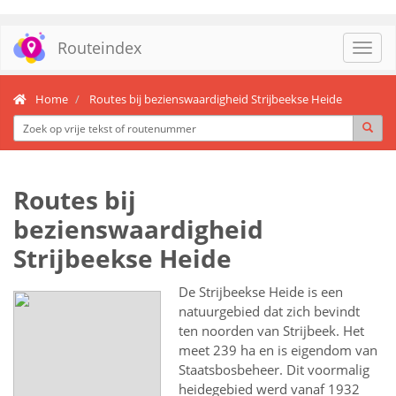
Routeindex
Toggl
navig
Home
Routes bij bezienswaardigheid Strijbeekse Heide
Routes bij
bezienswaardigheid
Strijbeekse Heide
De Strijbeekse Heide is een
natuurgebied dat zich bevindt
ten noorden van Strijbeek. Het
meet 239 ha en is eigendom van
Staatsbosbeheer. Dit voormalig
heidegebied werd vanaf 1932