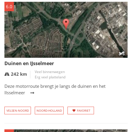
6.0
Duinen en IJsselmeer
Veel binnenwegen
242 km
Erg veel platteland
Deze motorroute brengt je langs de duinen en het
IIsselmeer
VELSEN-NOORD
NOORD-HOLLAND
FAVORIET