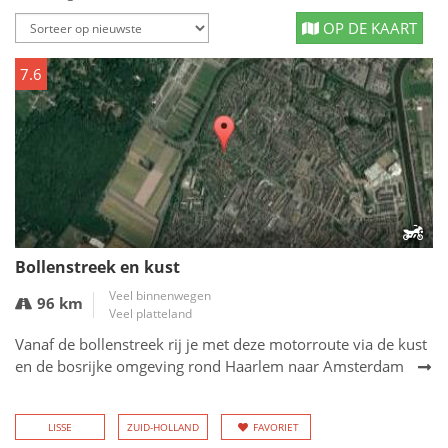
OP DE KAART
7.6
Bollenstreek en kust
Veel binnenwegen
96 km
Veel platteland
Vanaf de bollenstreek rij je met deze motorroute via de kust
en de bosrijke omgeving rond Haarlem naar Amsterdam
LISSE
ZUID-HOLLAND
FAVORIET