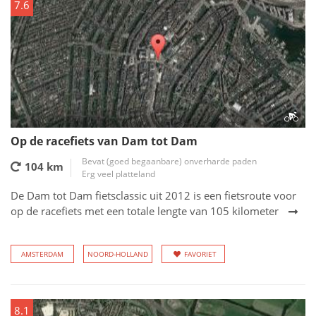
7.6
Op de racefiets van Dam tot Dam
Bevat (goed begaanbare) onverharde paden
104 km
Erg veel platteland
De Dam tot Dam fietsclassic uit 2012 is een fietsroute voor
op de racefiets met een totale lengte van 105 kilometer
AMSTERDAM
NOORD-HOLLAND
FAVORIET
8.1