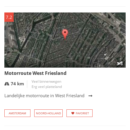
7.2
Motorroute West Friesland
Veel binnenwegen
74 km
Erg veel platteland
Landelijke motorroute in West Friesland
AMSTERDAM
NOORD-HOLLAND
FAVORIET