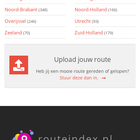
Noord-Brabant
Noord-Holland
(348)
(166)
Overijssel
Utrecht
(246)
(93)
Zeeland
Zuid-Holland
(70)
(179)
Upload jouw route
Heb jij een mooie route gereden of gelopen?
Stuur deze dan in.
routeindex.nl