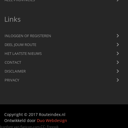
Links
INLOGGEN OF REGISTEREN
DEEL JOUW ROUTE
HET LAATSTE NIEUWS
CONTACT
DISCLAIMER
PRIVACY
Copyright © 2017 Routeindex.nl
Ontwikkeld door
Duo Webdesign
Iconfont van
flaticon.com
.
CC
:
Freepik