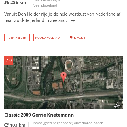
Veel binnenwegen
286 km
Veel platteland
Vanuit Den Helder rijd je de hele westkust van Nederland af
naar Zuid-Beijerland in Zeeland.
DEN HELDER
NOORD-HOLLAND
FAVORIET
7.0
Classic 2009 Gerrie Knetemann
Bevat (goed begaanbare) onverharde paden
103 km