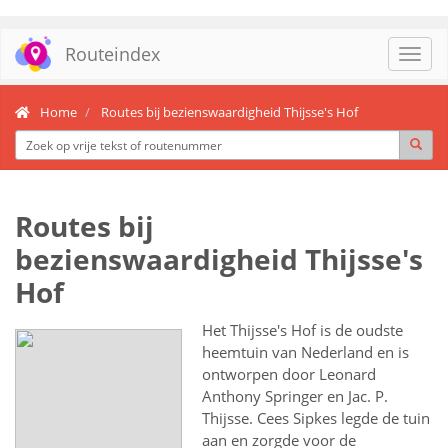
Routeindex
Toggl
navig
Home
Routes bij bezienswaardigheid Thijsse's Hof
Routes bij
bezienswaardigheid Thijsse's
Hof
Het Thijsse's Hof is de oudste
heemtuin van Nederland en is
ontworpen door Leonard
Anthony Springer en Jac. P.
Thijsse. Cees Sipkes legde de tuin
aan en zorgde voor de