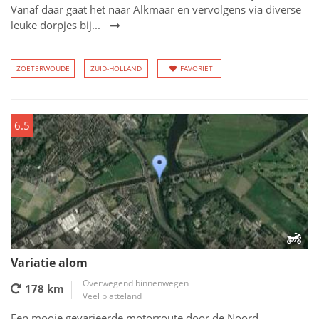
Vanaf daar gaat het naar Alkmaar en vervolgens via diverse
leuke dorpjes bij...
ZOETERWOUDE
ZUID-HOLLAND
FAVORIET
6.5
Variatie alom
Overwegend binnenwegen
178 km
Veel platteland
Een mooie gevarieerde motorroute door de Noord