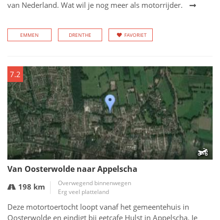
van Nederland. Wat wil je nog meer als motorrijder.
EMMEN
DRENTHE
FAVORIET
7.2
Van Oosterwolde naar Appelscha
Overwegend binnenwegen
198 km
Erg veel platteland
Deze motortoertocht loopt vanaf het gemeentehuis in
Oosterwolde en eindigt bij eetcafe Hulst in Appelscha. Je