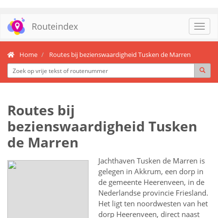
Routeindex
Toggl
navig
Home
Routes bij bezienswaardigheid Tusken de Marren
Routes bij
bezienswaardigheid Tusken
de Marren
Jachthaven Tusken de Marren is
gelegen in Akkrum, een dorp in
de gemeente Heerenveen, in de
Nederlandse provincie Friesland.
Het ligt ten noordwesten van het
dorp Heerenveen, direct naast