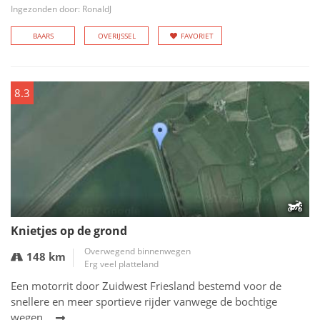
Ingezonden door: RonaldJ
BAARS
OVERIJSSEL
FAVORIET
8.3
Knietjes op de grond
Overwegend binnenwegen
148 km
Erg veel platteland
Een motorrit door Zuidwest Friesland bestemd voor de
snellere en meer sportieve rijder vanwege de bochtige
wegen.