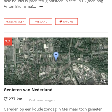
hele boudel is jaren terug ontstaan in café 1913 (toen nog
Anton Bruinsma)...
FRIESCHEPALEN
FRIESLAND
FAVORIET
7.2
Genieten van Nederland
277 km
Veel binnenwegen
Gereden op een koude zondag in Mei maar toch genieten