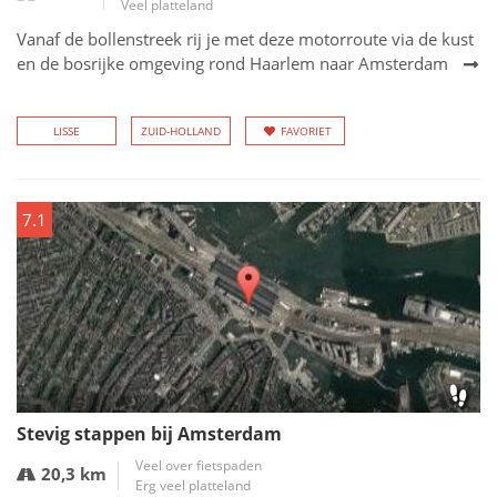
Veel platteland
Vanaf de bollenstreek rij je met deze motorroute via de kust
en de bosrijke omgeving rond Haarlem naar Amsterdam
LISSE
ZUID-HOLLAND
FAVORIET
7.1
Stevig stappen bij Amsterdam
Veel over fietspaden
20,3 km
Erg veel platteland