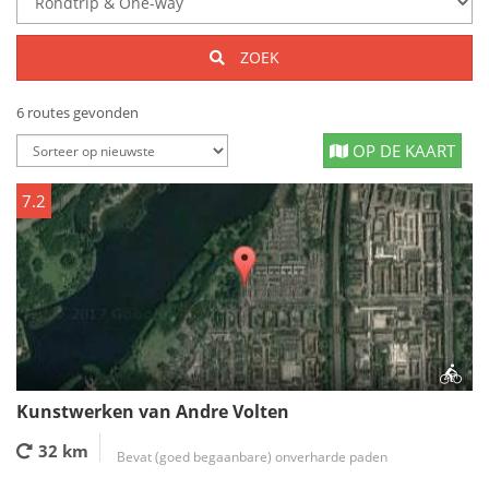
ZOEK
6 routes gevonden
OP DE KAART
7.2
Kunstwerken van Andre Volten
32 km
Bevat (goed begaanbare) onverharde paden