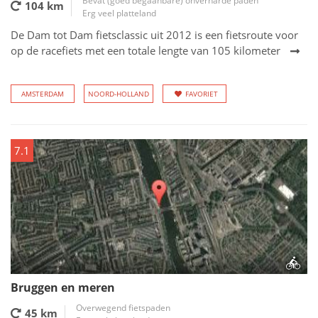
Bevat (goed begaanbare) onverharde paden
104 km
Erg veel platteland
De Dam tot Dam fietsclassic uit 2012 is een fietsroute voor
op de racefiets met een totale lengte van 105 kilometer
AMSTERDAM
NOORD-HOLLAND
FAVORIET
7.1
Bruggen en meren
Overwegend fietspaden
45 km