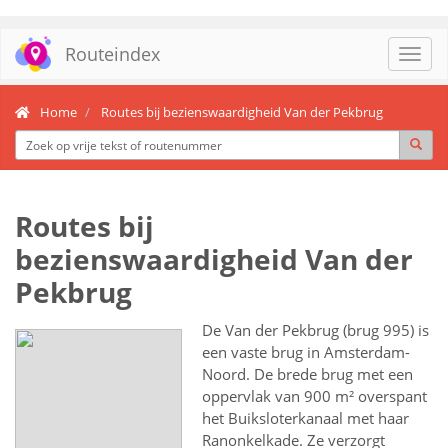
Routeindex
Toggl
navig
Home
Routes bij bezienswaardigheid Van der Pekbrug
Routes bij
bezienswaardigheid Van der
Pekbrug
De Van der Pekbrug (brug 995) is
een vaste brug in Amsterdam-
Noord. De brede brug met een
oppervlak van 900 m² overspant
het Buiksloterkanaal met haar
Ranonkelkade. Ze verzorgt