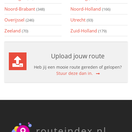
Noord-Brabant
Noord-Holland
(348)
(166)
Overijssel
Utrecht
(246)
(93)
Zeeland
Zuid-Holland
(70)
(179)
Upload jouw route
Heb jij een mooie route gereden of gelopen?
Stuur deze dan in.
routeindex.nl