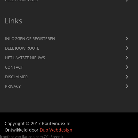
Links
INLOGGEN OF REGISTEREN
DEEL JOUW ROUTE
HET LAATSTE NIEUWS
CONTACT
DISCLAIMER
PRIVACY
Copyright © 2017 Routeindex.nl
Ontwikkeld door
Duo Webdesign
Iconfont van
flaticon.com
.
CC
:
Freepik