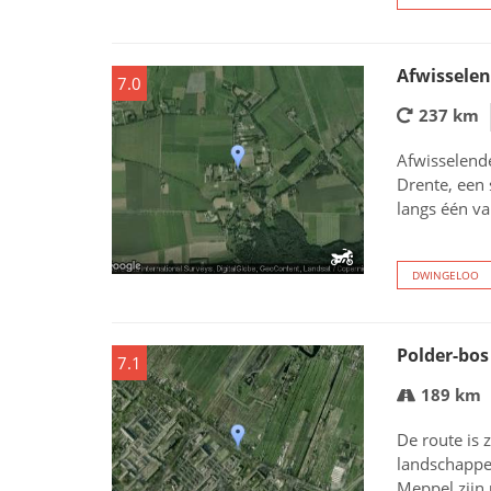
Afwissele
7.0
237 km
Afwisselend
Drente, een 
langs één v
DWINGELOO
Polder-bos
7.1
189 km
De route is 
landschappe
Meppel zijn 