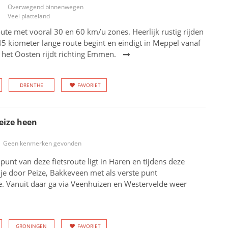
Overwegend binnenwegen
Veel platteland
te met vooral 30 en 60 km/u zones. Heerlijk rustig rijden
5 kiometer lange route begint en eindigt in Meppel vanaf
 het Oosten rijdt richting Emmen.
DRENTHE
FAVORIET
eize heen
Geen kenmerken gevonden
dpunt van deze fietsroute ligt in Haren en tijdens deze
je door Peize, Bakkeveen met als verste punt
. Vanuit daar ga via Veenhuizen en Westervelde weer
GRONINGEN
FAVORIET