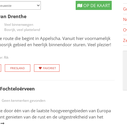
OP DE KAART
G
van Drenthe
N
Veel binnenwegen
O
Bosrijk, veel platteland
e route die begint in Appelscha. Vanuit hier voornamelijk
Z
bosrijk gebied en heerlijk binnendoor sturen. Veel plezier!
r: Rik
FRIESLAND
FAVORIET
 Fochteloërveen
Geen kenmerken gevonden
ute door één van de laatste hoogveengebieden van Europa
unt genieten van de rust en de uitgestrektheid van het