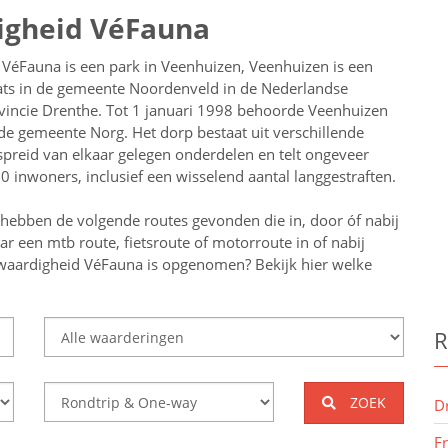
igheid VéFauna
 VéFauna is een park in Veenhuizen, Veenhuizen is een
ats in de gemeente Noordenveld in de Nederlandse
vincie Drenthe. Tot 1 januari 1998 behoorde Veenhuizen
 de gemeente Norg. Het dorp bestaat uit verschillende
spreid van elkaar gelegen onderdelen en telt ongeveer
0 inwoners, inclusief een wisselend aantal langgestraften.
 hebben de volgende routes gevonden die in, door óf nabij
aar een
mtb route, fietsroute of motorroute in of nabij
swaardigheid VéFauna
is opgenomen? Bekijk hier welke
R
ZOEK
D
F