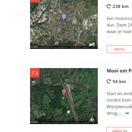
238 km
Een motorrou
dus. Deze 24
waar je naar
MEPPEL
Mooi om P
7.3
94 km
Start en ein
rondrit kom 
Wijnjewoude
terug...
HAREN GN