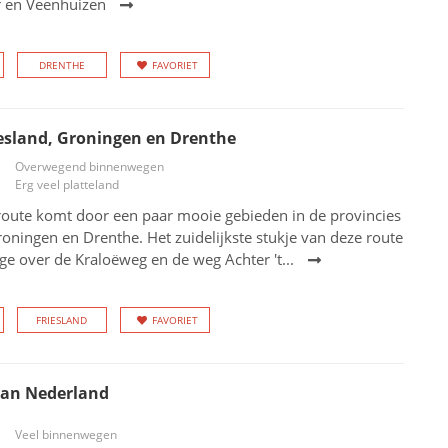
r en Veenhuizen
DRENTHE
FAVORIET
esland, Groningen en Drenthe
Overwegend binnenwegen
Erg veel platteland
oute komt door een paar mooie gebieden in de provincies
roningen en Drenthe. Het zuidelijkste stukje van deze route
ge over de Kraloëweg en de weg Achter 't...
FRIESLAND
FAVORIET
van Nederland
Veel binnenwegen