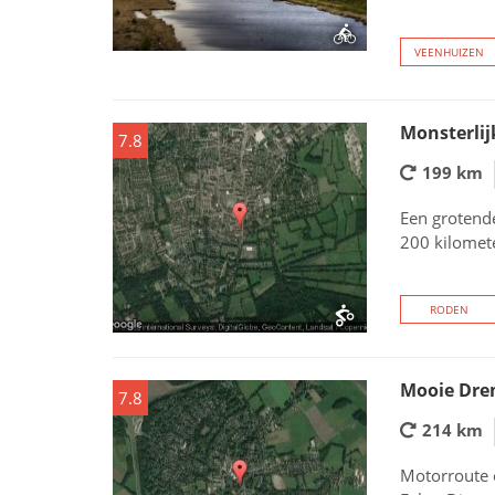
VEENHUIZEN
Monsterlij
7.8
199 km
Een grotend
200 kilomet
RODEN
Mooie Dre
7.8
214 km
Motorroute 