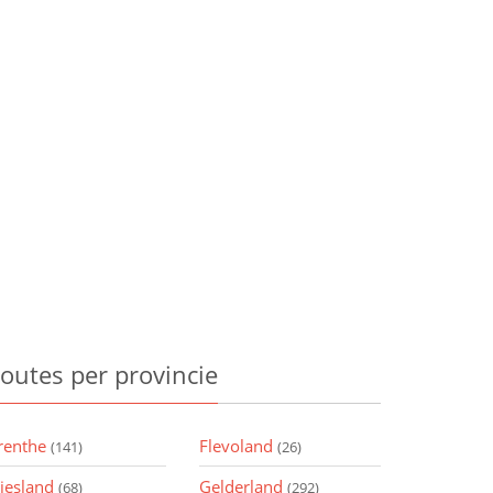
outes
per provincie
renthe
Flevoland
(141)
(26)
riesland
Gelderland
(68)
(292)