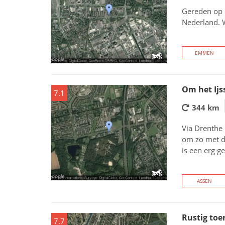
Gereden op 
Nederland. W
EMMEN
Om het Ijs
7.1
344 km
Via Drenthe 
om zo met de
is een erg g
ASSEN
Rustig toe
7.7