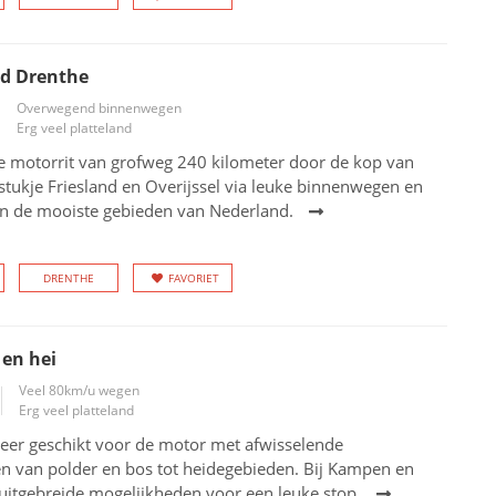
nd Drenthe
Overwegend binnenwegen
Erg veel platteland
e motorrit van grofweg 240 kilometer door de kop van
stukje Friesland en Overijssel via leuke binnenwegen en
an de mooiste gebieden van Nederland.
DRENTHE
FAVORIET
 en hei
Veel 80km/u wegen
Erg veel platteland
zeer geschikt voor de motor met afwisselende
n van polder en bos tot heidegebieden. Bij Kampen en
uitgebreide mogelijkheden voor een leuke stop.