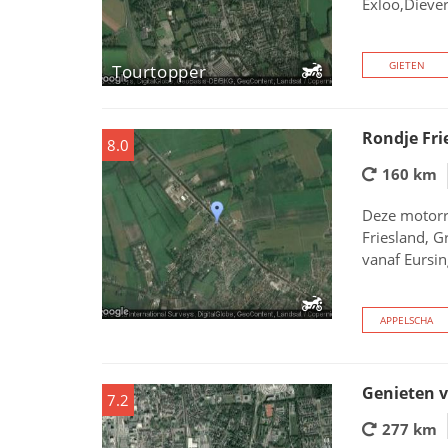
Exloo,Dieve
GIETEN
Tourtopper
Rondje Fri
8.0
160 km
Deze motorr
Friesland, G
vanaf Eursin
APPELSCHA
Genieten 
7.2
277 km