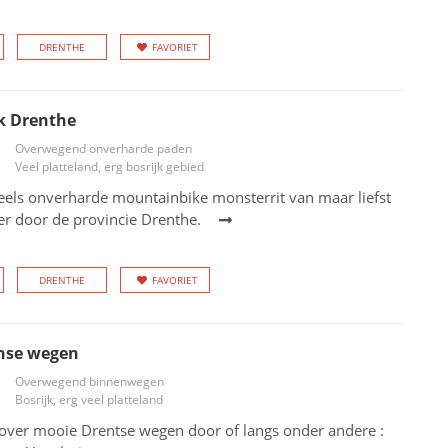
DRENTHE
FAVORIET
k Drenthe
Overwegend onverharde paden
Veel platteland, erg bosrijk gebied
eels onverharde mountainbike monsterrit van maar liefst
er door de provincie Drenthe.
DRENTHE
FAVORIET
nse wegen
Overwegend binnenwegen
Bosrijk, erg veel platteland
over mooie Drentse wegen door of langs onder andere :