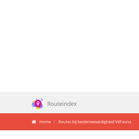
Routeindex
Home
Routes bij bezienswaardigheid VéFauna