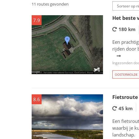
11 routes gevonden
Het beste 
7.9
180 km
Een prachtig
rijden door 
Ingezonden doo
OOSTERWOLDE
Fietsroute
8.6
45 km
Een fietsro
waarbij je k
landschap.