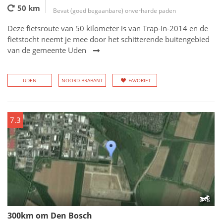
50 km
Bevat (goed begaanbare) onverharde paden
Deze fietsroute van 50 kilometer is van Trap-In-2014 en de
fietstocht neemt je mee door het schitterende buitengebied
van de gemeente Uden
UDEN
NOORD-BRABANT
FAVORIET
7.3
300km om Den Bosch