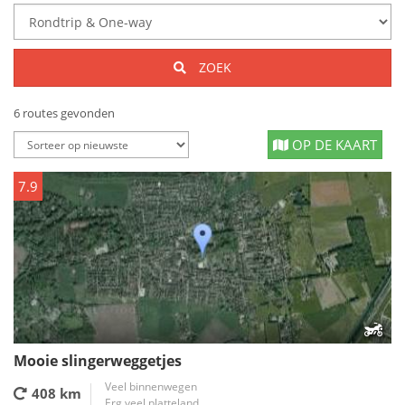
ZOEK
6 routes gevonden
OP DE KAART
7.9
Mooie slingerweggetjes
Veel binnenwegen
408 km
Erg veel platteland