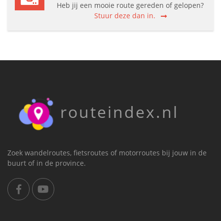
Heb jij een mooie route gereden of gelopen?
Stuur deze dan in.
routeindex.nl
Zoek wandelroutes, fietsroutes of motorroutes bij jouw in de
buurt of in de province.