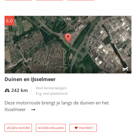
6.0
Duinen en IJsselmeer
Veel binnenwegen
242 km
Erg veel platteland
Deze motorroute brengt je langs de duinen en het
IIsselmeer
VELSEN-NOORD
NOORD-HOLLAND
FAVORIET