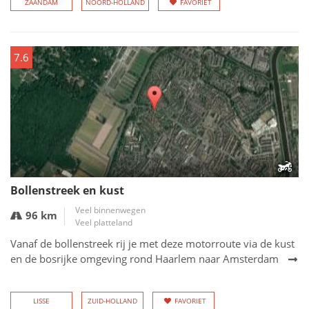
ZAANDAM
NOORD-HOLLAND
FAVORIET
7.6
Bollenstreek en kust
Veel binnenwegen
96 km
Veel platteland
Vanaf de bollenstreek rij je met deze motorroute via de kust
en de bosrijke omgeving rond Haarlem naar Amsterdam
LISSE
ZUID-HOLLAND
FAVORIET