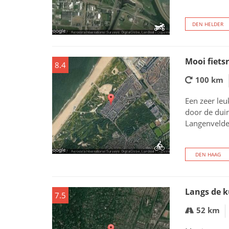
DEN HELDER
Mooi fiets
8.4
100 km
Een zeer leu
door de duin
Langenvelder
DEN HAAG
Langs de 
7.5
52 km