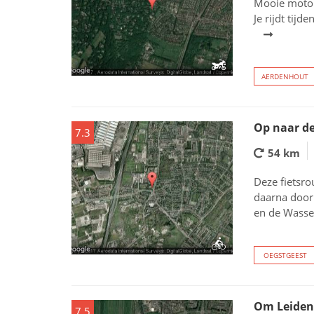
Mooie motor
Je rijdt tij
AERDENHOUT
Op naar de
7.3
54 km
Deze fietsro
daarna door
en de Wassen
OEGSTGEEST
Om Leiden
7.5