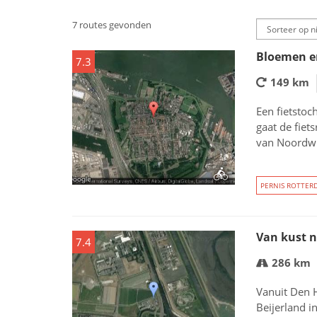
7 routes gevonden
Bloemen en
7.3
149 km
Een fietstoc
gaat de fiet
van Noordwi
PERNIS ROTTER
Van kust n
7.4
286 km
Vanuit Den H
Beijerland i