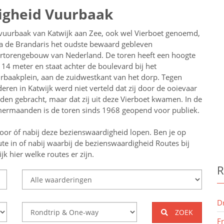
digheid Vuurbaak
vuurbaak van Katwijk aan Zee, ook wel Vierboet genoemd,
na de Brandaris het oudste bewaard gebleven
rtorengebouw van Nederland. De toren heeft een hoogte
 14 meter en staat achter de boulevard bij het
rbaakplein, aan de zuidwestkant van het dorp. Tegen
deren in Katwijk werd niet verteld dat zij door de ooievaar
den gebracht, maar dat zij uit deze Vierboet kwamen. In de
ermaanden is de toren sinds 1968 geopend voor publiek.
oor óf nabij deze bezienswaardigheid lopen.
Ben je op
te in of nabij
waarbij de bezienswaardigheid
Routes bij
k hier welke routes er zijn.
R
D
ZOEK
F