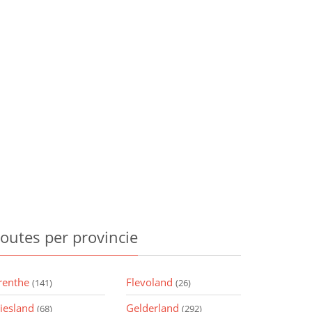
outes
per provincie
renthe
Flevoland
(141)
(26)
riesland
Gelderland
(68)
(292)