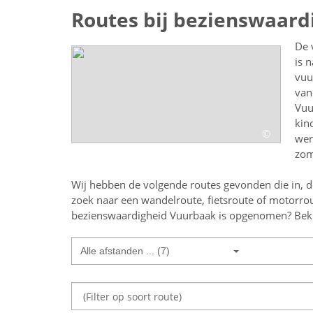
Routes bij bezienswaar
De 
is 
vuu
van
Vuu
kin
©
wer
zom
Wij hebben de volgende routes gevonden die in, d
zoek naar een
wandelroute, fietsroute of motorrou
bezienswaardigheid Vuurbaak
is opgenomen? Bekij
Alle afstanden ... (7)