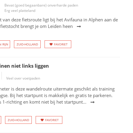
Bevat (goed begaanbare) onverharde paden
Erg veel platteland
t van deze fietsroute ligt bij het Avifauna in Alphen aan de
 fietstocht brengt je om Leiden heen
 RIJN
ZUID-HOLLAND
FAVORIET
inen niet links liggen
Veel over voetpaden
eter is deze wandelroute uitermate geschikt als training
gse. Bij het startpunt is makkelijk en gratis te parkeren.
 1-richting en komt niet bij het startpunt...
ZUID-HOLLAND
FAVORIET