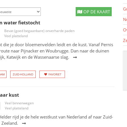
G
OP DE KAART
N
 water fietstocht
O
Bevat (goed begaanbare) onverharde paden
Veel platteland
Z
ht die je door bloemenvelden leidt en de kust. Vanaf Pernis
sroute naar Pijnacker en Woubrugge. Dan naar de duinen
jk, Katwijk en de Wassenaarse slag.
DAM
ZUID-HOLLAND
FAVORIET
aar kust
Veel binnenwegen
Veel platteland
elder rijd je de hele westkust van Nederland af naar Zuid-
n Zeeland.