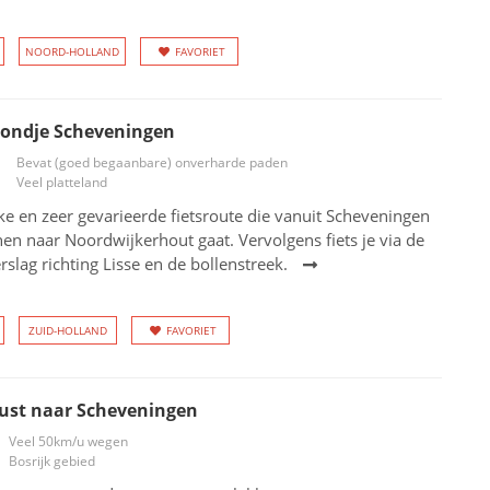
NOORD-HOLLAND
FAVORIET
rondje Scheveningen
Bevat (goed begaanbare) onverharde paden
Veel platteland
ke en zeer gevarieerde fietsroute die vanuit Scheveningen
en naar Noordwijkerhout gaat. Vervolgens fiets je via de
slag richting Lisse en de bollenstreek.
ZUID-HOLLAND
FAVORIET
kust naar Scheveningen
Veel 50km/u wegen
Bosrijk gebied