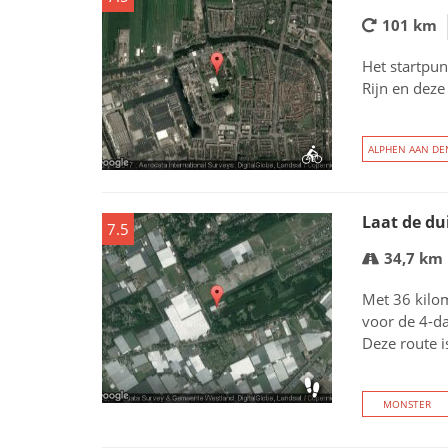
101 km
Het startpun
Rijn en deze
ALPHEN AAN DEN
Laat de du
7.5
34,7 km
Met 36 kilom
voor de 4-da
Deze route is
MONSTER