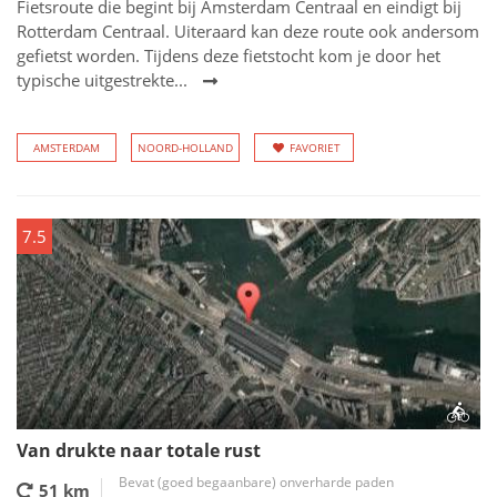
Fietsroute die begint bij Amsterdam Centraal en eindigt bij
Rotterdam Centraal. Uiteraard kan deze route ook andersom
gefietst worden. Tijdens deze fietstocht kom je door het
typische uitgestrekte...
AMSTERDAM
NOORD-HOLLAND
FAVORIET
7.5
Van drukte naar totale rust
Bevat (goed begaanbare) onverharde paden
51 km