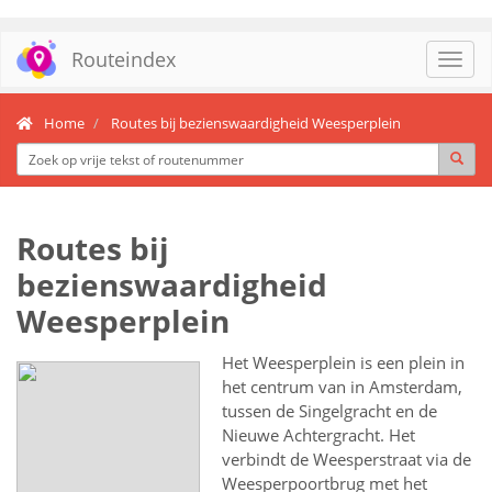
Routeindex
Toggl
navig
Home
Routes bij bezienswaardigheid Weesperplein
Routes bij
bezienswaardigheid
Weesperplein
Het Weesperplein is een plein in
het centrum van in Amsterdam,
tussen de Singelgracht en de
Nieuwe Achtergracht. Het
verbindt de Weesperstraat via de
Weesperpoortbrug met het