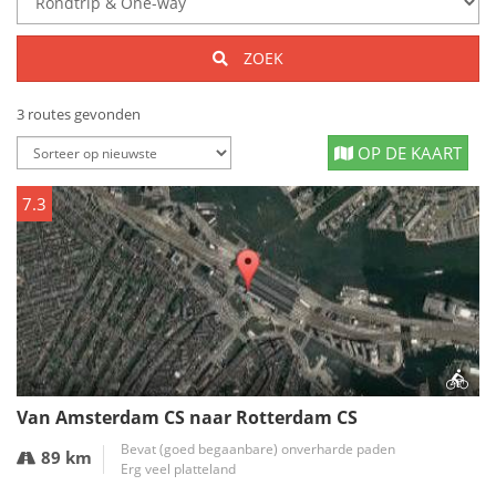
ZOEK
3 routes gevonden
OP DE KAART
7.3
Van Amsterdam CS naar Rotterdam CS
Bevat (goed begaanbare) onverharde paden
89 km
Erg veel platteland