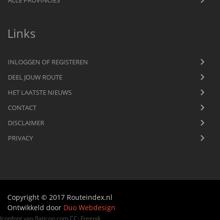
Links
INLOGGEN OF REGISTEREN
DEEL JOUW ROUTE
HET LAATSTE NIEUWS
CONTACT
DISCLAIMER
PRIVACY
Copyright © 2017 Routeindex.nl
Ontwikkeld door
Duo Webdesign
Iconfont van
flaticon.com
.
CC
:
Freepik