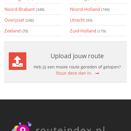
Noord-Brabant
Noord-Holland
(348)
(166)
Overijssel
Utrecht
(246)
(93)
Zeeland
Zuid-Holland
(70)
(179)
Upload jouw route
Heb jij een mooie route gereden of gelopen?
Stuur deze dan in.
routeindex.nl