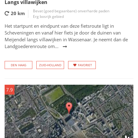
Langs villawijken
Bevat (goed begaanbare) onverharde paden
20 km
Erg bosrijk gebied
Het startpunt en eindpunt van deze fietsroute ligt in
Scheveningen en vanaf hier fiets je door de duinen van
Meijendel langs villawijken in Wassenaar. Je neemt dan de
Landgoederenroute om...
DEN HAAG
ZUID-HOLLAND
FAVORIET
7.9