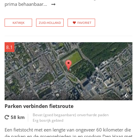
prima behaanbaar...
KATWIJK
ZUID-HOLLAND
FAVORIET
8.1
Parken verbinden fietsroute
Bevat (goed begaanbare) onverharde paden
58 km
Erg bosrijk gebied
Een fietstocht met een lengte van ongeveer 60 kilometer die
de parken en de groengebieden in en rondom Den Haag met