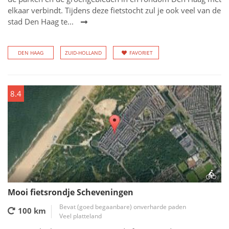
elkaar verbindt. Tijdens deze fietstocht zul je ook veel van de
stad Den Haag te...
DEN HAAG
ZUID-HOLLAND
FAVORIET
8.4
Mooi fietsrondje Scheveningen
Bevat (goed begaanbare) onverharde paden
100 km
Veel platteland