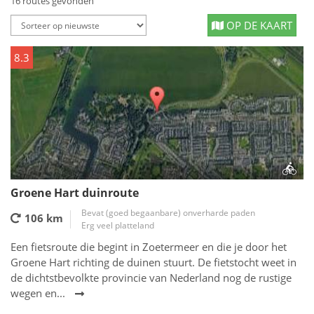
16 routes gevonden
OP DE KAART
8.3
Groene Hart duinroute
Bevat (goed begaanbare) onverharde paden
106 km
Erg veel platteland
Een fietsroute die begint in Zoetermeer en die je door het
Groene Hart richting de duinen stuurt. De fietstocht weet in
de dichtstbevolkte provincie van Nederland nog de rustige
wegen en...