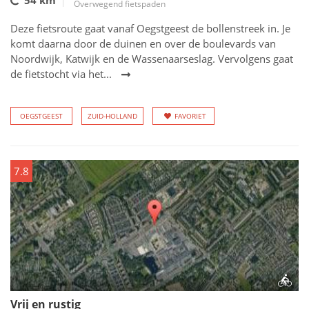
54 km
Overwegend fietspaden
Deze fietsroute gaat vanaf Oegstgeest de bollenstreek in. Je
komt daarna door de duinen en over de boulevards van
Noordwijk, Katwijk en de Wassenaarseslag. Vervolgens gaat
de fietstocht via het...
OEGSTGEEST
ZUID-HOLLAND
FAVORIET
7.8
Vrij en rustig