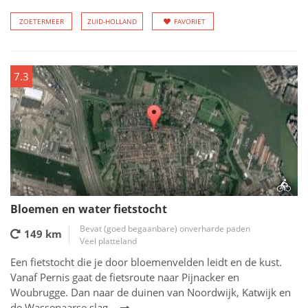
ZOETERMEER
ZUID-HOLLAND
FAVORIET
7.3
Bloemen en water fietstocht
Bevat (goed begaanbare) onverharde paden
149 km
Veel platteland
Een fietstocht die je door bloemenvelden leidt en de kust.
Vanaf Pernis gaat de fietsroute naar Pijnacker en
Woubrugge. Dan naar de duinen van Noordwijk, Katwijk en
de Wassenaarse slag.