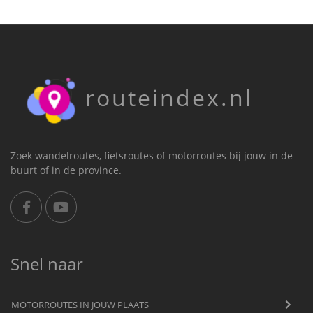
routeindex.nl
Zoek wandelroutes, fietsroutes of motorroutes bij jouw in de
buurt of in de province.
Snel naar
MOTORROUTES IN JOUW PLAATS