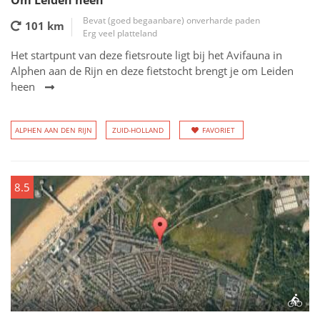
Om Leiden heen
Bevat (goed begaanbare) onverharde paden
101 km
Erg veel platteland
Het startpunt van deze fietsroute ligt bij het Avifauna in
Alphen aan de Rijn en deze fietstocht brengt je om Leiden
heen
ALPHEN AAN DEN RIJN
ZUID-HOLLAND
FAVORIET
8.5