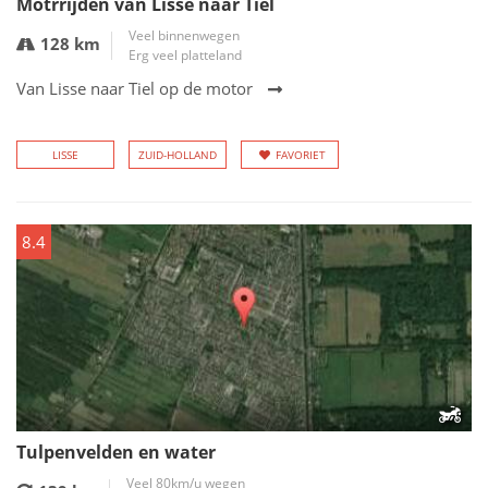
Motrrijden van Lisse naar Tiel
Veel binnenwegen
128 km
Erg veel platteland
Van Lisse naar Tiel op de motor
LISSE
ZUID-HOLLAND
FAVORIET
8.4
Tulpenvelden en water
Veel 80km/u wegen