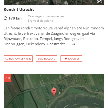
Rondrit Utrecht
Overwegend binnenwegen
170 km
Erg veel platteland
Een fraaie rondrit motorroute vanaf Alphen a/d Rijn rondom
Utrecht. Je vertrekt vanaf de Zaagmolenweg en gaat via
Rijnwoude, Boskoop, Tempel, langs Bodegraven,
Driebruggen, Hekendorp, Haastrecht,...
ALPHEN AAN DEN RIJN
ZUID-HOLLAND
FAVORIET
7.0