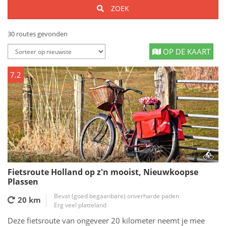
ZOEK
30 routes gevonden
OP DE KAART
7.2
Fietsroute Holland op z'n mooist, Nieuwkoopse
Plassen
Bevat (goed begaanbare) onverharde paden
20 km
Erg veel platteland
Deze fietsroute van ongeveer 20 kilometer neemt je mee