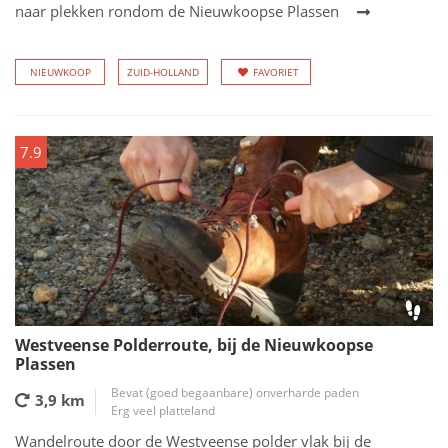
naar plekken rondom de Nieuwkoopse Plassen
NIEUWKOOP
ZUID-HOLLAND
FAVORIET
7.9
Westveense Polderroute, bij de Nieuwkoopse
Plassen
Bevat (goed begaanbare) onverharde paden
3,9 km
Erg veel platteland
Wandelroute door de Westveense polder vlak bij de