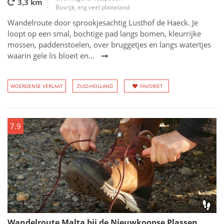
3,3 km
Bosrijk, erg veel platteland
Wandelroute door sprookjesachtig Lusthof de Haeck. Je
loopt op een smal, bochtige pad langs bomen, kleurrijke
mossen, paddenstoelen, over bruggetjes en langs watertjes
waarin gele lis bloeit en...
WOERDENSE VERLAAT
ZUID-HOLLAND
FAVORIET
7.9
Wandelroute Malta bij de Nieuwkoopse Plassen,