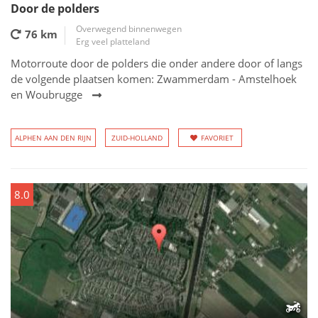
Door de polders
Overwegend binnenwegen
76 km
Erg veel platteland
Motorroute door de polders die onder andere door of langs
de volgende plaatsen komen: Zwammerdam - Amstelhoek
en Woubrugge
ALPHEN AAN DEN RIJN
ZUID-HOLLAND
FAVORIET
8.0