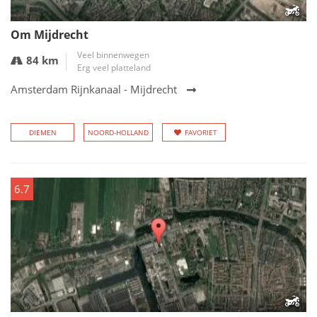
Om Mijdrecht
Veel binnenwegen
84 km
Erg veel platteland
Amsterdam Rijnkanaal - Mijdrecht
DIEMEN
NOORD-HOLLAND
FAVORIET
6.7