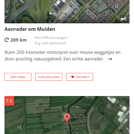
Aanrader om Muiden
Veel 50km/u wegen
209 km
Erg veel platteland
Ruim 200 kilometer motorpret over mooie weggetjes en
door prachtig natuurgebied. Een echte aanrader.
DEN HAAG
ZUID-HOLLAND
FAVORIET
7.0