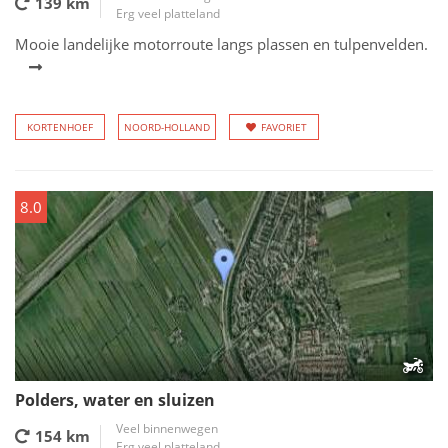
139 km
Erg veel platteland
Mooie landelijke motorroute langs plassen en tulpenvelden.
KORTENHOEF
NOORD-HOLLAND
FAVORIET
8.0
Polders, water en sluizen
Veel binnenwegen
154 km
Erg veel platteland