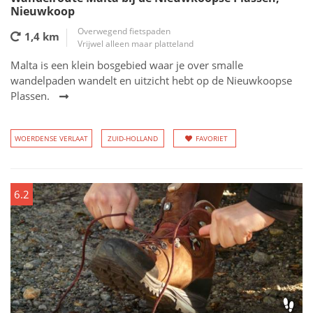
Nieuwkoop
Overwegend fietspaden
1,4 km
Vrijwel alleen maar platteland
Malta is een klein bosgebied waar je over smalle
wandelpaden wandelt en uitzicht hebt op de Nieuwkoopse
Plassen.
WOERDENSE VERLAAT
ZUID-HOLLAND
FAVORIET
6.2