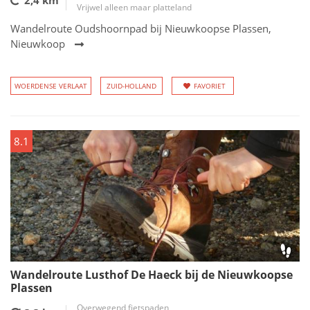
2,4 km
Vrijwel alleen maar platteland
Wandelroute Oudshoornpad bij Nieuwkoopse Plassen,
Nieuwkoop
WOERDENSE VERLAAT
ZUID-HOLLAND
FAVORIET
8.1
Wandelroute Lusthof De Haeck bij de Nieuwkoopse
Plassen
Overwegend fietspaden