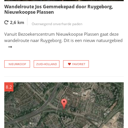
Wandelroute Jos Gemmekepad door Ruygeborg,
Nieuwkoopse Plassen
2,6 km
Overwegend onverharde paden
Vanuit Bezoekerscentrum Nieuwkoopse Plassen gaat deze
wandelroute naar Ruygeborg. Dit is een nieuw natuurgebied
NIEUWKOOP
ZUID-HOLLAND
FAVORIET
8.2