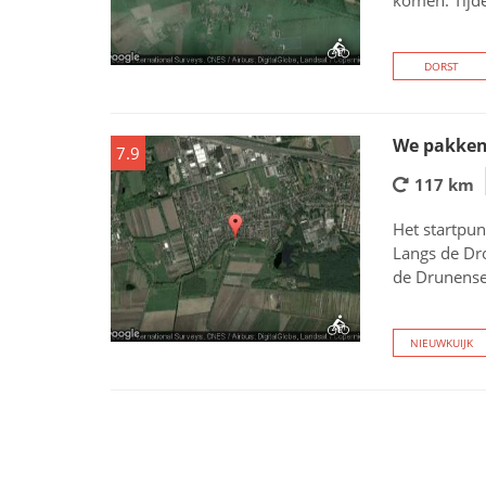
komen. Tijd
DORST
We pakken 
7.9
117 km
Het startpun
Langs de Dro
de Drunense
NIEUWKUIJK