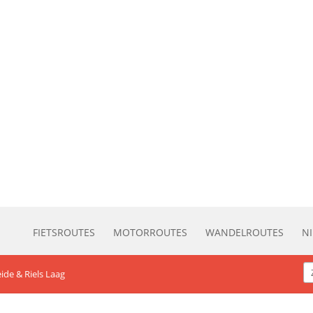
FIETSROUTES
MOTORROUTES
WANDELROUTES
N
de & Riels Laag