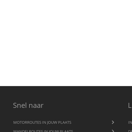
Snel naar
L
MOTORROUTES IN JOUW PLAATS
I
WANDELROUTES IN JOUW PLAATS
D