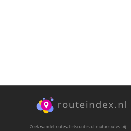
routeindex.nl
Zoek wandelroutes, fietsroutes of motorroutes bij