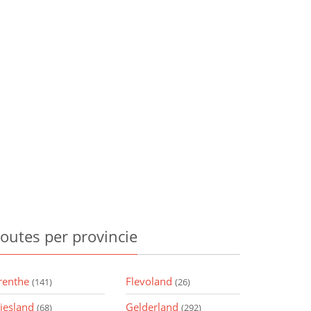
outes
per provincie
renthe
Flevoland
(141)
(26)
riesland
Gelderland
(68)
(292)