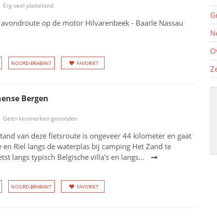
Erg veel platteland
G
 avondroute op de motor Hilvarenbeek - Baarle Nassau
N
O
NOORD-BRABANT
FAVORIET
Z
hense Bergen
Geen kenmerken gevonden
stand van deze fietsroute is ongeveer 44 kilometer en gaat
e en Riel langs de waterplas bij camping Het Zand te
etst langs typisch Belgische villa's en langs...
NOORD-BRABANT
FAVORIET