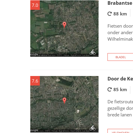
Brabantse
7.0
88 km
Fietsen door
onder andere
Wilhelminak
BLADEL
Door de K
7.6
85 km
De fietsrou
gezellige do
brede lanen
VELDHOVEN