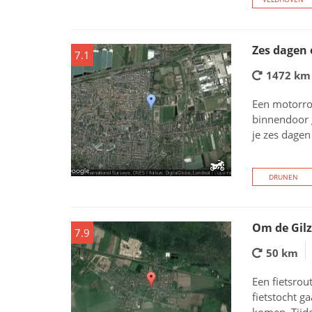
Zes dagen
7.1
1472 km
Een motorro
binnendoor g
je zes dagen
DRUNEN
Om de Gilz
7.9
50 km
Een fietsrou
fietstocht g