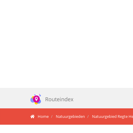
Routeindex
Home
Natuurgebieden
Natuurgebied Regte Hei