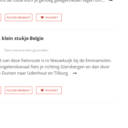
ens de route kom je genoeg gelegenheden tegen om...
NOORD-BRABANT
FAVORIET
klein stukje Belgie
Geen kenmerken gevonden
t van deze fietsroute is in Nieuwkuijk bij de Emmamolen.
ngelenskanaal fiets je richting Giersbergen en dan door
 Duinen naar Udenhout en Tilburg.
NOORD-BRABANT
FAVORIET