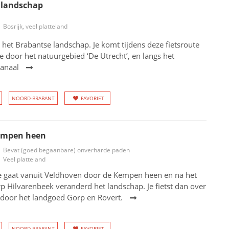
 landschap
Bosrijk, veel platteland
 het Brabantse landschap. Je komt tijdens deze fietsroute
 door het natuurgebied ‘De Utrecht’, en langs het
anaal
NOORD-BRABANT
FAVORIET
empen heen
Bevat (goed begaanbare) onverharde paden
Veel platteland
te gaat vanuit Veldhoven door de Kempen heen en na het
rp Hilvarenbeek veranderd het landschap. Je fietst dan over
 door het landgoed Gorp en Rovert.
NOORD-BRABANT
FAVORIET