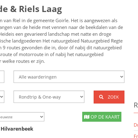
e & Riels Laag
en van Riel in de gemeente Goirle. Het is aangewezen als
angen van de heide met vennen naar de beekdalen van de
Heideis een gevarieerd landschap met natte en droge
torische landgoederen Het natuurgebied Natuurgebied Regte
 9 routes gevonden die in, door óf nabij dit natuurgebied
tsroute of motorroute in of nabij
het natuurgebied
r welke routes er zijn.
ZOEK
R
OP DE KAART
D
 Hilvarenbeek
F