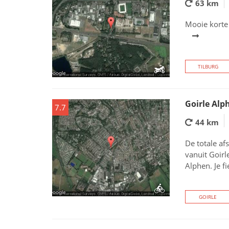
63 km
Mooie korte
TILBURG
Goirle Alp
7.7
44 km
De totale af
vanuit Goirl
Alphen. Je fi
GOIRLE