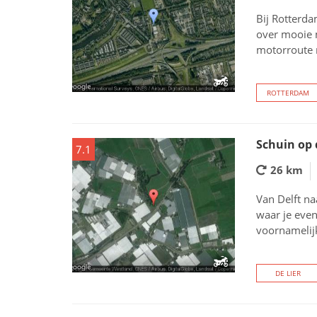
Bij Rotterda
over mooie 
motorroute r
ROTTERDAM
Schuin op
7.1
26 km
Van Delft na
waar je even
voornamelijk
DE LIER