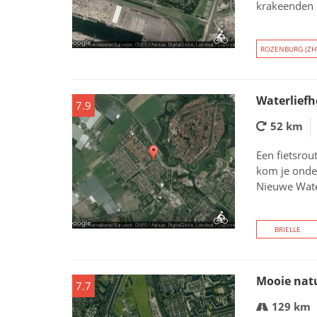
krakeenden 
ROZENBURG (ZH
Waterliefh
7.9
52 km
Een fietsrou
kom je onder
Nieuwe Water
BRIELLE
Mooie nat
7.7
129 km