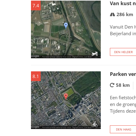
Van kust n
7.4
286 km
Vanuit Den H
Beijerland i
DEN HELDER
Parken ver
8.1
58 km
Een fietstoc
en de groen
Tijdens deze
DEN HAAG