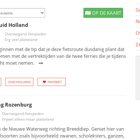
G
OP DE KAART
N
uid Holland
O
Overwegend fietspaden
Erg veel platteland
Z
innen met de tip dat je deze fietsroute dusdanig plant dat
komen met de vertrektijden van de twee ferries die je tijdens
ocht moet nemen.
ZUID-HOLLAND
FAVORIET
ng Rozenburg
Overwegend fietspaden
Vrijwel alleen maar platteland
s de Nieuwe Waterweg richting Breeddiep. Geniet hier van
lsoorten zoals bijvoorbeeld zwanen, scholeksters, ganzen,