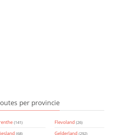
outes
per provincie
renthe
Flevoland
(141)
(26)
riesland
Gelderland
(68)
(292)