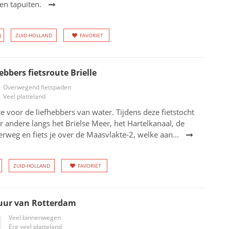
en tapuiten.
)
ZUID-HOLLAND
FAVORIET
ebbers fietsroute Brielle
Overwegend fietspaden
Veel platteland
te voor de liefhebbers van water. Tijdens deze fietstocht
 andere langs het Brielse Meer, het Hartelkanaal, de
weg en fiets je over de Maasvlakte-2, welke aan...
ZUID-HOLLAND
FAVORIET
uur van Rotterdam
Veel binnenwegen
Erg veel platteland