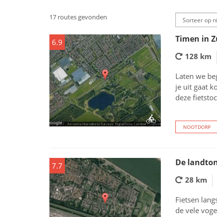
17 routes gevonden
Timen in Z
6.9
128 km
Laten we beg
je uit gaat 
deze fietst
NOOTDORP
De landto
7.7
28 km
Fietsen lang
de vele voge