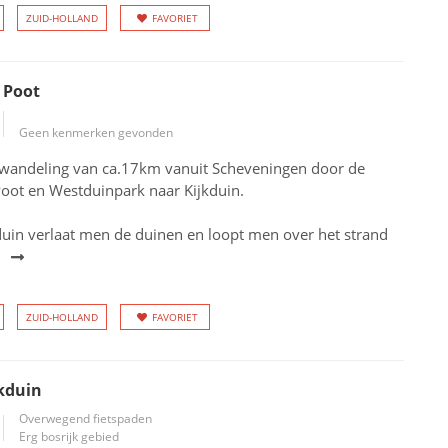
ZUID-HOLLAND
FAVORIET
 Poot
Geen kenmerken gevonden
 wandeling van ca.17km vanuit Scheveningen door de
Poot en Westduinpark naar Kijkduin.
duin verlaat men de duinen en loopt men over het strand
ZUID-HOLLAND
FAVORIET
kduin
Overwegend fietspaden
Erg bosrijk gebied