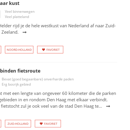
aar kust
Veel binnenwegen
Veel platteland
elder rijd je de hele westkust van Nederland af naar Zuid-
n Zeeland.
NOORD-HOLLAND
FAVORIET
binden fietsroute
Bevat (goed begaanbare) onverharde paden
Erg bosrijk gebied
ht met een lengte van ongeveer 60 kilometer die de parken
gebieden in en rondom Den Haag met elkaar verbindt.
 fietstocht zul je ook veel van de stad Den Haag te...
ZUID-HOLLAND
FAVORIET