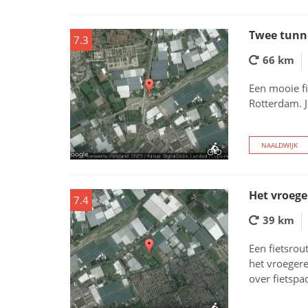
Twee tunn
7.3
66 km
Een mooie f
Rotterdam. 
NAALDWIJK
Het vroege
7.4
39 km
Een fietsrou
het vroegere
over fietspa