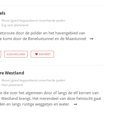
els
Bevat (goed begaanbare) onverharde paden
Erg veel platteland
ietsroute door de polder en het havengebied van
Je komt door de Beneluxtunnel en de Maastunnel
ZUID-HOLLAND
FAVORIET
re Westland
Bevat (goed begaanbare) onverharde paden
Veel platteland
te die over het algemeen door of langs de elf kernen van
 Westland brengt. Het merendeel van deze fietstocht gaat
den en langs rustige weggetjes en water.