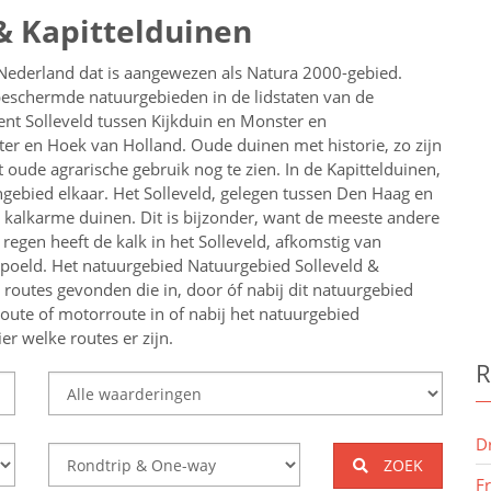
& Kapittelduinen
 Nederland dat is aangewezen als Natura 2000-gebied.
eschermde natuurgebieden in de lidstaten van de
nt Solleveld tussen Kijkduin en Monster en
r en Hoek van Holland. Oude duinen met historie, zo zijn
et oude agrarische gebruik nog te zien. In de Kapittelduinen,
ngebied elkaar. Het Solleveld, gelegen tussen Den Haag en
 kalkarme duinen. Dit is bijzonder, want de meeste andere
 regen heeft de kalk in het Solleveld, afkomstig van
poeld. Het natuurgebied Natuurgebied Solleveld &
routes gevonden die in, door óf nabij dit natuurgebied
route of motorroute in of nabij
het natuurgebied
ier welke routes er zijn.
R
D
ZOEK
F