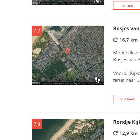
DE LIER
Bosjes van
7.7
16,7 km
Mooie fikse
Bosjes van 
Voorbij Kijk
terug naar...
DEN HAAG
Rondje Kij
7.8
12,9 km