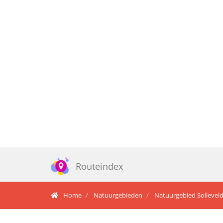
Routeindex
Home
Natuurgebieden
Natuurgebied Solleveld