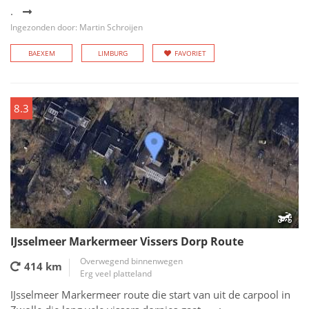
.
Ingezonden door: Martin Schroijen
BAEXEM
LIMBURG
FAVORIET
8.3
IJsselmeer Markermeer Vissers Dorp Route
Overwegend binnenwegen
414 km
Erg veel platteland
IJsselmeer Markermeer route die start van uit de carpool in