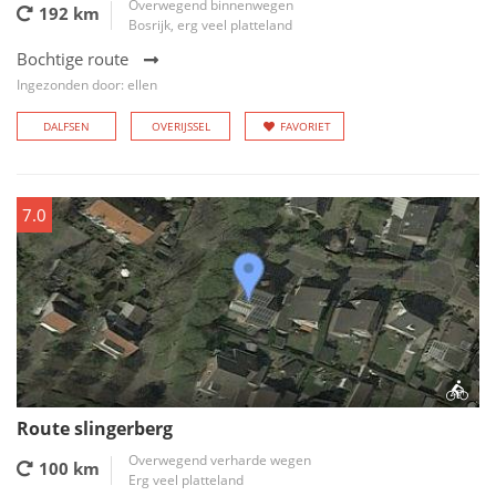
Overwegend binnenwegen
192 km
Bosrijk, erg veel platteland
Bochtige route
Ingezonden door: ellen
DALFSEN
OVERIJSSEL
FAVORIET
7.0
Route slingerberg
Overwegend verharde wegen
100 km
Erg veel platteland