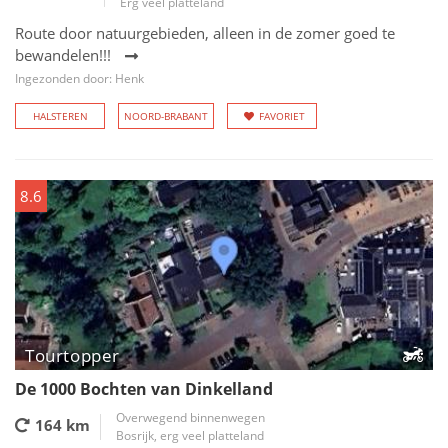
Erg veel platteland
Route door natuurgebieden, alleen in de zomer goed te
bewandelen!!!
Ingezonden door: Henk
HALSTEREN
NOORD-BRABANT
FAVORIET
8.6
Tourtopper
De 1000 Bochten van Dinkelland
Overwegend binnenwegen
164 km
Bosrijk, erg veel platteland