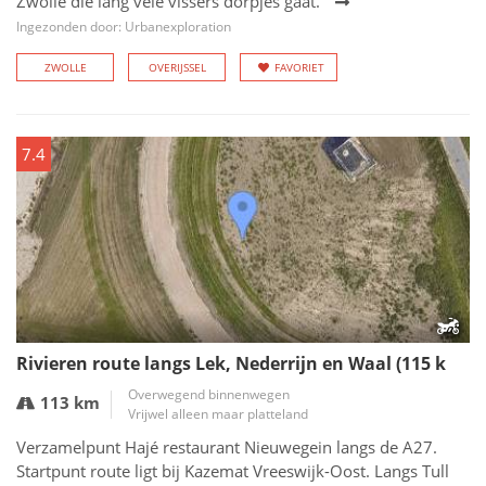
Zwolle die lang vele vissers dorpjes gaat.
Ingezonden door: Urbanexploration
ZWOLLE
OVERIJSSEL
FAVORIET
7.4
Rivieren route langs Lek, Nederrijn en Waal (115 k
Overwegend binnenwegen
113 km
Vrijwel alleen maar platteland
Verzamelpunt Hajé restaurant Nieuwegein langs de A27.
Startpunt route ligt bij Kazemat Vreeswijk-Oost. Langs Tull