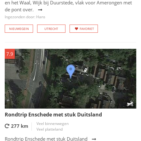
en het Waal, Wijk bij Duurstede, vlak voor Amerongen met
de pont over.
Ingezonden door: Hans
NIEUWEGEIN
UTRECHT
FAVORIET
7.9
Rondtrip Enschede met stuk Duitsland
Veel binnenwegen
277 km
Veel platteland
Rondtrip Enschede met stuk Duitsland