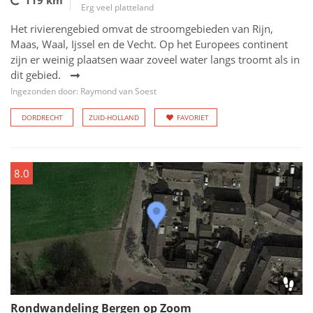
119 km
Erg veel platteland
Het rivierengebied omvat de stroomgebieden van Rijn,
Maas, Waal, Ijssel en de Vecht. Op het Europees continent
zijn er weinig plaatsen waar zoveel water langs troomt als in
dit gebied.
Ingezonden door: Raymond van Soest
DORDRECHT
ZUID-HOLLAND
FAVORIET
8.0
Rondwandeling Bergen op Zoom