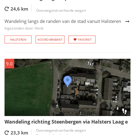
24,6 km
Overwegend verharde wegen
Wandeling langs de randen van de stad vanuit Halsteren
Ingezonden door: Henk
HALSTEREN
NOORD-BRABANT
FAVORIET
9.0
Wandeling richting Steenbergen via Halsters Laag e
Overwegend verharde wegen
23,3 km