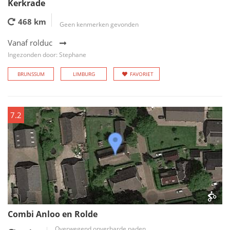
Kerkrade
468 km
Geen kenmerken gevonden
Vanaf rolduc
Ingezonden door: Stephane
BRUNSSUM
LIMBURG
FAVORIET
7.2
Combi Anloo en Rolde
Overwegend onverharde paden