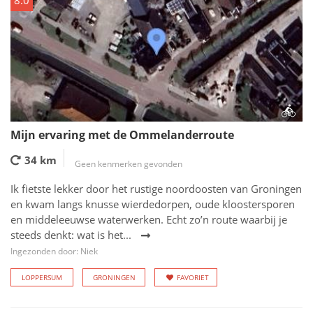
8.0
Mijn ervaring met de Ommelanderroute
34 km
Geen kenmerken gevonden
Ik fietste lekker door het rustige noordoosten van Groningen
en kwam langs knusse wierdedorpen, oude kloostersporen
en middeleeuwse waterwerken. Echt zo’n route waarbij je
steeds denkt: wat is het...
Ingezonden door: Niek
LOPPERSUM
GRONINGEN
FAVORIET