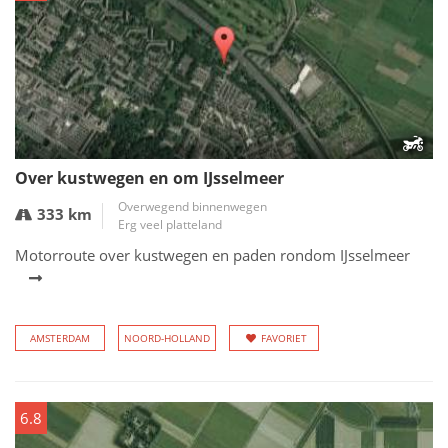
Over kustwegen en om IJsselmeer
Overwegend binnenwegen
333 km
Erg veel platteland
Motorroute over kustwegen en paden rondom IJsselmeer
AMSTERDAM
NOORD-HOLLAND
FAVORIET
6.8