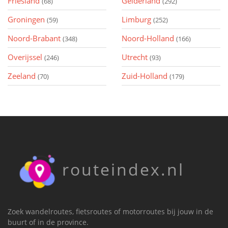
Friesland
Gelderland
(68)
(292)
Groningen
Limburg
(59)
(252)
Noord-Brabant
Noord-Holland
(348)
(166)
Overijssel
Utrecht
(246)
(93)
Zeeland
Zuid-Holland
(70)
(179)
routeindex.nl
Zoek wandelroutes, fietsroutes of motorroutes bij jouw in de
buurt of in de province.