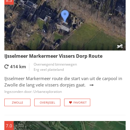
8.3
IJsselmeer Markermeer Vissers Dorp Route
Overwegend binnenwegen
414 km
Erg veel platteland
IJsselmeer Markermeer route die start van uit de carpool in
Zwolle die lang vele vissers dorpjes gaat.
Ingezonden door: Urbanexploration
ZWOLLE
OVERIJSSEL
FAVORIET
7.0