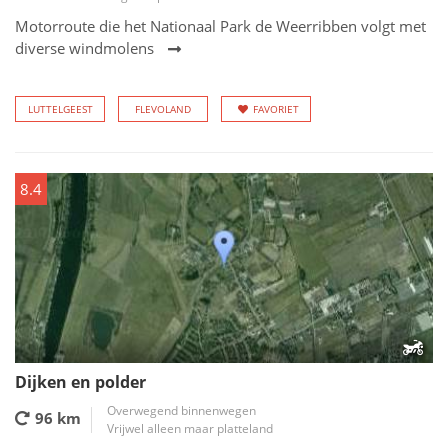
Motorroute die het Nationaal Park de Weerribben volgt met
diverse windmolens
LUTTELGEEST
FLEVOLAND
FAVORIET
8.4
Dijken en polder
Overwegend binnenwegen
96 km
Vrijwel alleen maar platteland