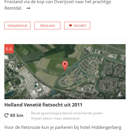
Friesland via de kop van Overijssel naar het prachtige
Reestdal.
ORANJEWOUD
FRIESLAND
FAVORIET
6.6
Holland Venetië fietsocht uit 2011
Bevat (goed begaanbare) onverharde paden
80 km
Vrijwel alleen maar platteland
Voor de fietsroute kun je parkeren bij hotel Hiddengerberg