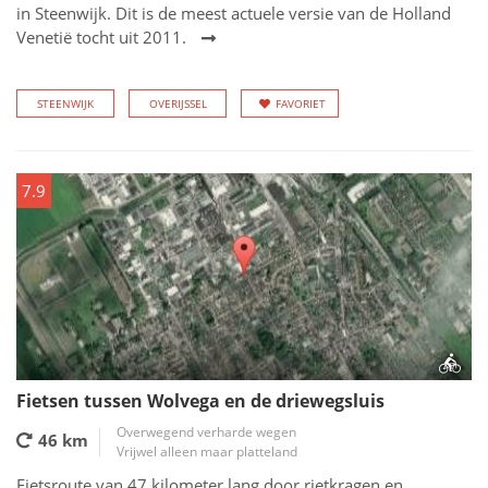
in Steenwijk. Dit is de meest actuele versie van de Holland
Venetië tocht uit 2011.
STEENWIJK
OVERIJSSEL
FAVORIET
7.9
Fietsen tussen Wolvega en de driewegsluis
Overwegend verharde wegen
46 km
Vrijwel alleen maar platteland
Fietsroute van 47 kilometer lang door rietkragen en