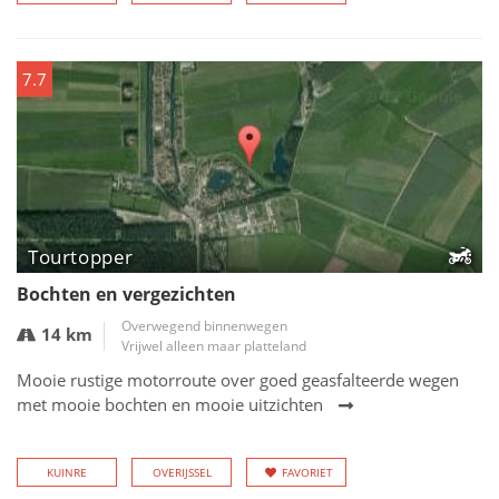
7.7
Tourtopper
Bochten en vergezichten
Overwegend binnenwegen
14 km
Vrijwel alleen maar platteland
Mooie rustige motorroute over goed geasfalteerde wegen
met mooie bochten en mooie uitzichten
KUINRE
OVERIJSSEL
FAVORIET