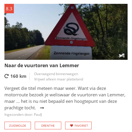
8.3
Naar de vuurtoren van Lemmer
Overwegend binnenwegen
160 km
Vrijwel alleen maar platteland
Vergeet die titel meteen maar weer. Want via deze
motorroute bezoek je weliswaar de vuurtoren van Lemmer,
maar ... het is nu niet bepaald een hoogtepunt van deze
prachtige tocht.
Ingezonden door: PaulJ
ZUIDWOLDE
DRENTHE
FAVORIET