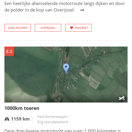
Een heerlijke afwisselende motorroute langs dijken en door
de polder in de kop van Overijssel.
IJSSELMUIDEN
OVERIJSSEL
FAVORIET
8.0
1000km toeren
Veel binnenwegen
1159 km
Erg veel platteland
Deze drie-daagse motortocht van ruim 1.000 kilometer is