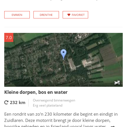
EMMEN
DRENTHE
FAVORIET
7.0
Kleine dorpen, bos en water
Overwegend binnenwegen
232 km
Erg veel platteland
Een rondrit van zo'n 230 kilometer die begint en eindigt in
Zuidlaren. Deze motorrit brengt je door kleine dorpen,
bosrijke gebieden en in Friesland vooral langs water.