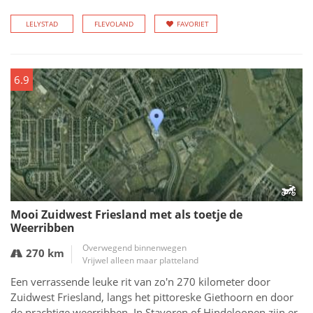
LELYSTAD
FLEVOLAND
FAVORIET
6.9
Mooi Zuidwest Friesland met als toetje de
Weerribben
Overwegend binnenwegen
270 km
Vrijwel alleen maar platteland
Een verrassende leuke rit van zo'n 270 kilometer door
Zuidwest Friesland, langs het pittoreske Giethoorn en door
de prachtige weerribben. In Stavoren of Hindeloopen zijn er