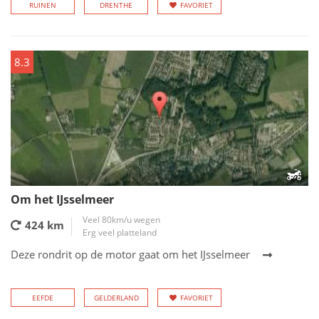
RUINEN
DRENTHE
FAVORIET
8.3
Om het IJsselmeer
Veel 80km/u wegen
424 km
Erg veel platteland
Deze rondrit op de motor gaat om het IJsselmeer
EEFDE
GELDERLAND
FAVORIET