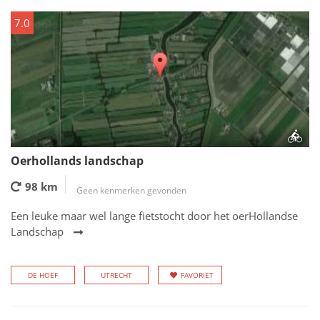
7.0
Oerhollands landschap
98 km
Geen kenmerken gevonden
Een leuke maar wel lange fietstocht door het oerHollandse
Landschap
DE HOEF
UTRECHT
FAVORIET