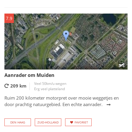
7.9
Aanrader om Muiden
Veel 50km/u wegen
209 km
Erg veel platteland
Ruim 200 kilometer motorpret over mooie weggetjes en
door prachtig natuurgebied. Een echte aanrader.
DEN HAAG
ZUID-HOLLAND
FAVORIET