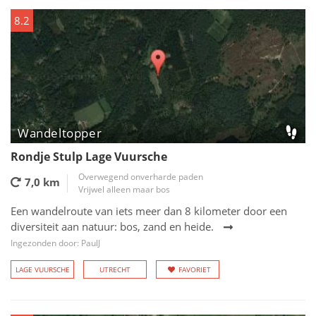
8.2
Wandeltopper
Rondje Stulp Lage Vuursche
Overwegend onverharde paden
7,0 km
Vrijwel alleen maar bos
Een wandelroute van iets meer dan 8 kilometer door een
diversiteit aan natuur: bos, zand en heide.
Ingezonden door: PaulJ
LAGE VUURSCHE
UTRECHT
FAVORIET