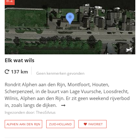
8.2
Elk wat wils
137 km
Geen kenmerken gevonden
Rondrit Alphen aan den Rijn, Montfoort, Houten,
Scherpenzeel, in de buurt van Lage Vuursche, Loosdrecht,
Wilnis, Alphen aan den Rijn. Er zit geen weekend rijverbod
in, zoals langs de dijken.
Ingezonden door: TheoSilvius
ALPHEN AAN DEN RIJN
ZUID-HOLLAND
FAVORIET