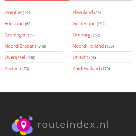
Drenthe
Flevoland
(141)
(26)
Friesland
Gelderland
(68)
(292)
Groningen
Limburg
(59)
(252)
Noord-Brabant
Noord-Holland
(348)
(166)
Overijssel
Utrecht
(246)
(93)
Zeeland
Zuid-Holland
(70)
(179)
routeindex.nl