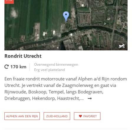
Rondrit Utrecht
Overwegend binnenwegen
170 km
Erg veel platteland
Een fraaie rondrit motorroute vanaf Alphen a/d Rijn rondom
Utrecht. Je vertrekt vanaf de Zaagmolenweg en gaat via
Rijnwoude, Boskoop, Tempel, langs Bodegraven,
Driebruggen, Hekendorp, Haastrecht,...
ALPHEN AAN DEN RIJN
ZUID-HOLLAND
FAVORIET