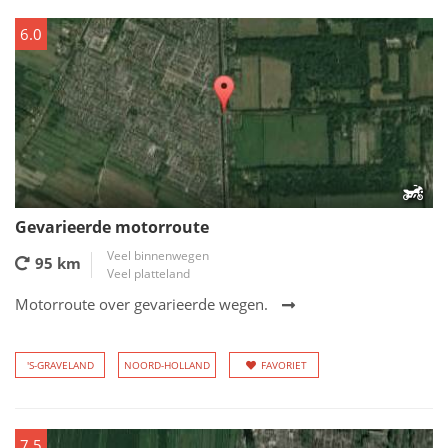
6.0
Gevarieerde motorroute
Veel binnenwegen
95 km
Veel platteland
Motorroute over gevarieerde wegen.
'S-GRAVELAND
NOORD-HOLLAND
FAVORIET
7.5