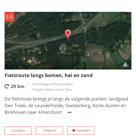
6.8
Fietsroute langs bomen, hei en zand
Overwegend fietspaden
29 km
Vrijwel alleen maar bos
De fietsroute brengt je langs de volgende punten: landgoed
Den Treek, de Leusderheide, Soesterberg, Korte duinen en
Birkhoven naar Amersfoort
LEUSDEN
UTRECHT
FAVORIET