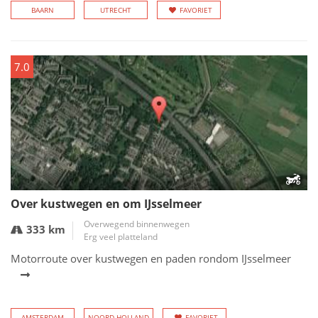
BAARN
UTRECHT
FAVORIET
7.0
Over kustwegen en om IJsselmeer
Overwegend binnenwegen
333 km
Erg veel platteland
Motorroute over kustwegen en paden rondom IJsselmeer
AMSTERDAM
NOORD-HOLLAND
FAVORIET