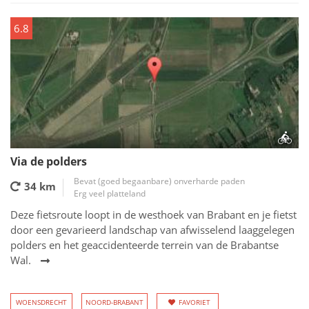
6.8
Via de polders
Bevat (goed begaanbare) onverharde paden
34 km
Erg veel platteland
Deze fietsroute loopt in de westhoek van Brabant en je fietst
door een gevarieerd landschap van afwisselend laaggelegen
polders en het geaccidenteerde terrein van de Brabantse
Wal.
WOENSDRECHT
NOORD-BRABANT
FAVORIET