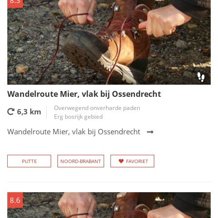
8.3
Wandelroute Mier, vlak bij Ossendrecht
Overwegend onverharde paden
6,3 km
Erg bosrijk gebied
Wandelroute Mier, vlak bij Ossendrecht
PUTTE
NOORD-BRABANT
FAVORIET
8.6