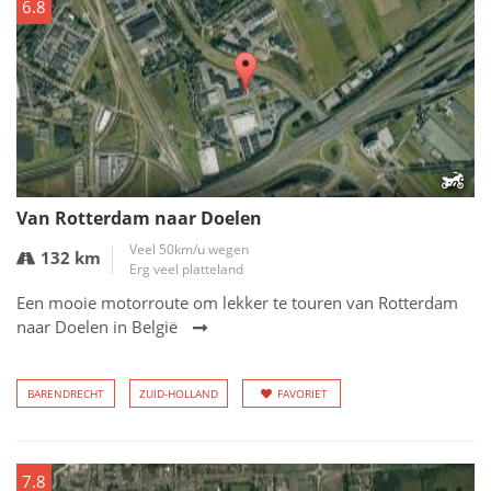
6.8
Van Rotterdam naar Doelen
Veel 50km/u wegen
132 km
Erg veel platteland
Een mooie motorroute om lekker te touren van Rotterdam
naar Doelen in België
BARENDRECHT
ZUID-HOLLAND
FAVORIET
7.8