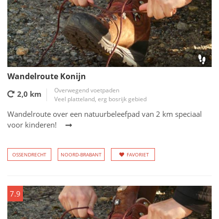
Wandelroute Konijn
Overwegend voetpaden
2,0 km
Veel platteland, erg bosrijk gebied
Wandelroute over een natuurbeleefpad van 2 km speciaal
voor kinderen!
OSSENDRECHT
NOORD-BRABANT
FAVORIET
7.9