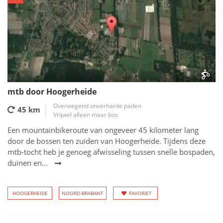
mtb door Hoogerheide
Overwegend onverharde paden
45 km
Vrijwel alleen maar bos
Een mountainbikeroute van ongeveer 45 kilometer lang
door de bossen ten zuiden van Hoogerheide. Tijdens deze
mtb-tocht heb je genoeg afwisseling tussen snelle bospaden,
duinen en...
HOOGERHEIDE
NOORD-BRABANT
FAVORIET