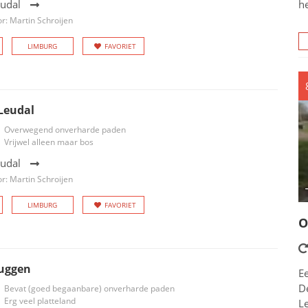
eudal
h
r: Martin Schroijen
LIMBURG
FAVORIET
Leudal
Overwegend onverharde paden
Vrijwel alleen maar bos
eudal
r: Martin Schroijen
LIMBURG
FAVORIET
O
ruggen
E
De
Bevat (goed begaanbare) onverharde paden
Erg veel platteland
L