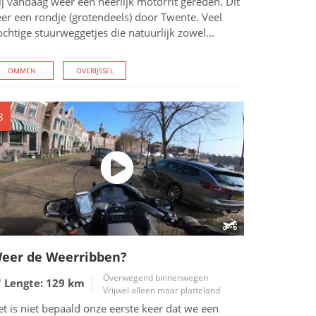
j vandaag weer een heerlijk motorrit gereden. Dit
er een rondje (grotendeels) door Twente. Veel
chtige stuurweggetjes die natuurlijk zowel...
OMMEN
OVERIJSSEL
8
eer de Weerribben?
Overwegend binnenwegen
Lengte: 129
km
Vrijwel alleen maar platteland
t is niet bepaald onze eerste keer dat we een