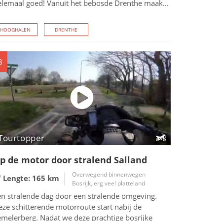
elemaal goed! Vanuit het bebosde Drenthe maak...
HOOGHALEN
DRENTHE
8
Tourtopper
p de motor door stralend Salland
Overwegend binnenwegen
Lengte: 165
km
Bosrijk, erg veel platteland
en stralende dag door een stralende omgeving.
ze schitterende motorroute start nabij de
emelerberg. Nadat we deze prachtige bosrijke