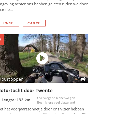
mgeving achter ons hebben gelaten rijden we door
ar de...
LEMELE
OVERIJSSEL
8
Tourtopper
otortocht door Twente
Overwegend binnenwegen
Lengte: 132
km
Bosrijk, erg veel platteland
et het voorjaarszonnetje door ons vizier hebben