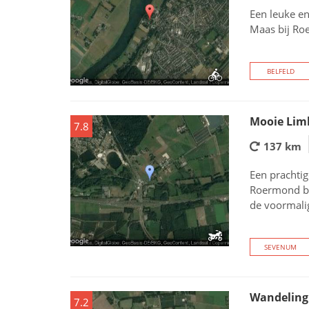
Een leuke en
Maas bij Ro
BELFELD
Mooie Lim
7.8
137 km
Een prachtig
Roermond br
de voormali
SEVENUM
Wandeling
7.2