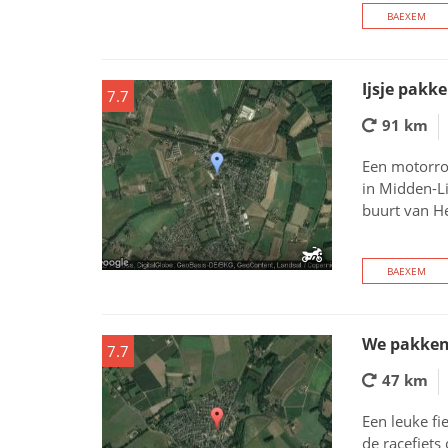
BAEXEM
Ijsje pakk
7.7
91 km
Een motorro
in Midden-Li
buurt van He
BAEXEM
We pakken
7.7
47 km
Een leuke fi
de racefiets