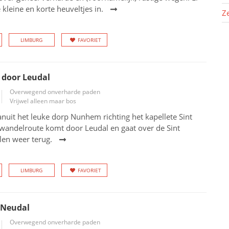
 kleine en korte heuveltjes in.
Z
LIMBURG
FAVORIET
 door Leudal
Overwegend onverharde paden
Vrijwel alleen maar bos
uit het leuke dorp Nunhem richting het kapellete Sint
 wandelroute komt door Leudal en gaat over de Sint
len weer terug.
LIMBURG
FAVORIET
 Neudal
Overwegend onverharde paden