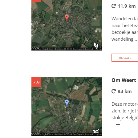
11,9 km
Wandelen la
naar het Bez
bezoekje aa
wandeling...
ROGGEL
Om Weert
7.9
93 km
Deze motor-
zien. Je rij
stukje Belgi