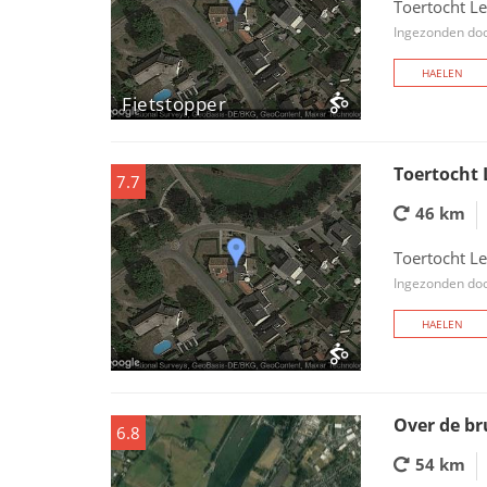
Toertocht L
Ingezonden doo
HAELEN
Fietstopper
Toertocht 
7.7
46 km
Toertocht L
Ingezonden doo
HAELEN
Over de b
6.8
54 km