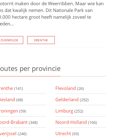
otorrit maken door de Weerribben. Maar wie kan
ns dat kwalijk nemen. Dit Nationale Park van
.000 hectare groot heeft namelijk zoveel te
eden...
ZUIDWOLDE
DRENTHE
outes
per provincie
renthe
Flevoland
(141)
(26)
riesland
Gelderland
(68)
(292)
roningen
Limburg
(59)
(252)
oord-Brabant
Noord-Holland
(348)
(166)
verijssel
Utrecht
(246)
(93)