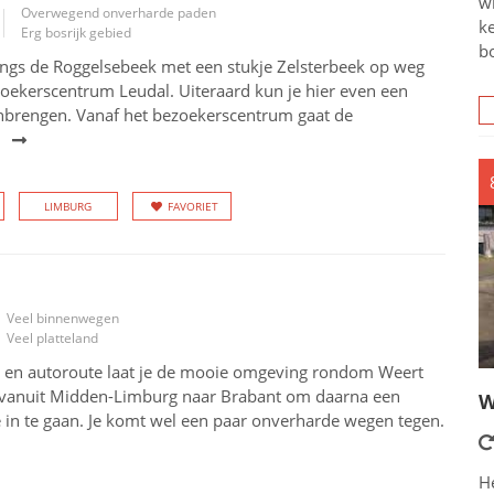
wi
Overwegend onverharde paden
ke
Erg bosrijk gebied
bo
ngs de Roggelsebeek met een stukje Zelsterbeek op weg
oekerscentrum Leudal. Uiteraard kun je hier even een
nbrengen. Vanaf het bezoekerscentrum gaat de
LIMBURG
FAVORIET
Veel binnenwegen
Veel platteland
 en autoroute laat je de mooie omgeving rondom Weert
dt vanuit Midden-Limburg naar Brabant om daarna een
W
ë in te gaan. Je komt wel een paar onverharde wegen tegen.
He