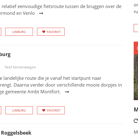
o
 relatief eenvoudige fietsroute tussen de bruggen over de
na
ermond en Venlo
LIMBURG
FAVORIET
burg
Veel binnenwegen
e landelijke route die je vanaf het startpunt naar
engt. Daarna verder door verschillende mooie dorpjes in
ge gemeente Ambt Montfort.
M
LIMBURG
FAVORIET
M
 Roggelsbeek