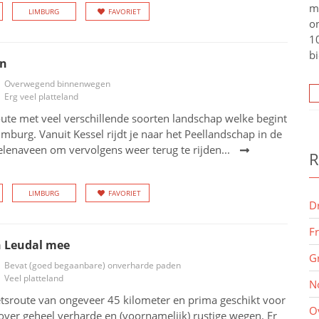
m
LIMBURG
FAVORIET
o
10
bi
en
Overwegend binnenwegen
Erg veel platteland
ute met veel verschillende soorten landschap welke begint
mburg. Vanuit Kessel rijdt je naar het Peellandschap in de
lenaveen om vervolgens weer terug te rijden...
R
LIMBURG
FAVORIET
D
F
 Leudal mee
G
Bevat (goed begaanbare) onverharde paden
Veel platteland
N
etsroute van ongeveer 45 kilometer en prima geschikt voor
O
 over geheel verharde en (voornamelijk) rustige wegen. Er