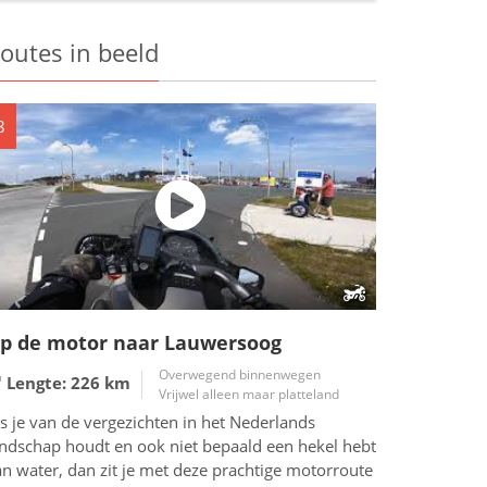
outes in beeld
8
p de motor naar Lauwersoog
Overwegend binnenwegen
Lengte: 226
km
Vrijwel alleen maar platteland
s je van de vergezichten in het Nederlands
andschap houdt en ook niet bepaald een hekel hebt
n water, dan zit je met deze prachtige motorroute