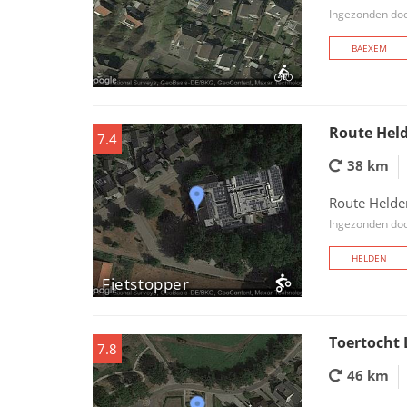
Ingezonden doo
BAEXEM
Route Hel
7.4
38 km
Route Held
Ingezonden doo
HELDEN
Fietstopper
Toertocht 
7.8
46 km