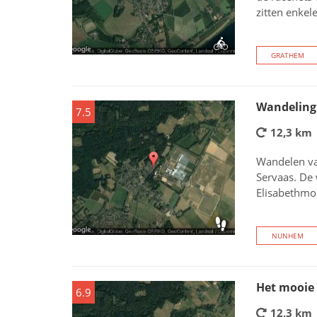
zitten enkele
GRATHEM
Wandeling
7.5
12,3 km
Wandelen van
Servaas. De
Elisabethmo
NUNHEM
Het mooie
6.9
12,3 km