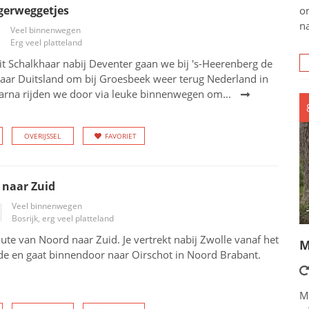
gerweggetjes
o
na
Veel binnenwegen
Erg veel platteland
it Schalkhaar nabij Deventer gaan we bij 's-Heerenberg de
naar Duitsland om bij Groesbeek weer terug Nederland in
aarna rijden we door via leuke binnenwegen om...
OVERIJSSEL
FAVORIET
 naar Zuid
Veel binnenwegen
Bosrijk, erg veel platteland
te van Noord naar Zuid. Je vertrekt nabij Zwolle vanaf het
M
de en gaat binnendoor naar Oirschot in Noord Brabant.
M