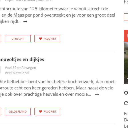
h
otorroute van 125 kilometer waar je vanuit Utrecht de
 en de Maas per pond oversteekt en je voor een groot deel
jken rijdt.
UTRECHT
FAVORIET
euveltjes en dijkjes
Veel 80km/u wegen
Veel platteland
chte liefhebber bent van het betere bochtenwerk, dan moet
orroute echt een keer gereden hebben. Maar naast de vele
O
 je ook over prachtige heuvels en over mooie...
GELDERLAND
FAVORIET
E
De
L