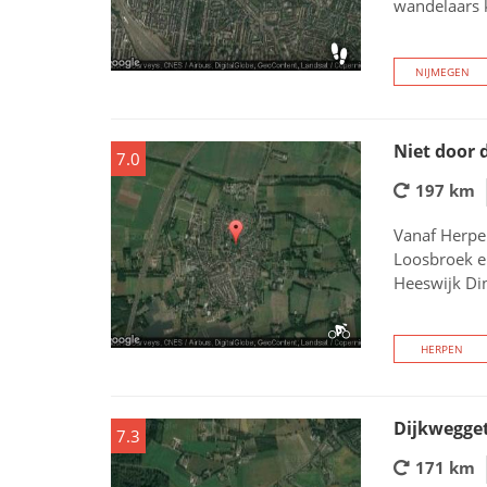
wandelaars k
NIJMEGEN
Niet door 
7.0
197 km
Vanaf Herpen
Loosbroek en
Heeswijk Di
HERPEN
Dijkwegget
7.3
171 km