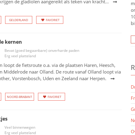
rijgen de gladiolen aangereikt als teken van kracht...
m
o
10
GELDERLAND
FAVORIET
bi
de kernen
Bevat (goed begaanbare) onverharde paden
Erg veel platteland
 loopt de fietsroute o.a. via de plaatsen Haren, Heesch,
R
 Middelrode naar Olland. De route vanaf Olland loopt via
nther, Vorstenbosch, Uden en Zeeland naar Herpen.
D
NOORD-BRABANT
FAVORIET
F
G
jes
N
Veel binnenwegen
O
Erg veel platteland