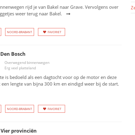
nnenwegen rijd je van Bakel naar Grave. Vervolgens over
Z
getjes weer terug naar Bakel.
NOORD-BRABANT
FAVORIET
Den Bosch
Overwegend binnenwegen
Erg veel platteland
e is bedoeld als een dagtocht voor op de motor en deze
t een lengte van bijna 300 km en eindigd weer bij de start.
NOORD-BRABANT
FAVORIET
 Vier provinciën