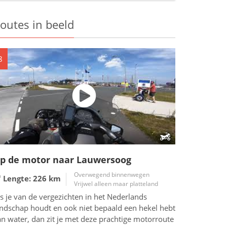
outes in beeld
8
p de motor naar Lauwersoog
Overwegend binnenwegen
Lengte: 226
km
Vrijwel alleen maar platteland
s je van de vergezichten in het Nederlands
andschap houdt en ook niet bepaald een hekel hebt
n water, dan zit je met deze prachtige motorroute