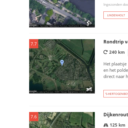
Ingezonden doo
LINDENHOLT
Rondtrip v
7.7
240 km
Het plaatsje
en het polde
direct naar 
'S-HERTOGENBO
Dijkenrou
7.6
125 km