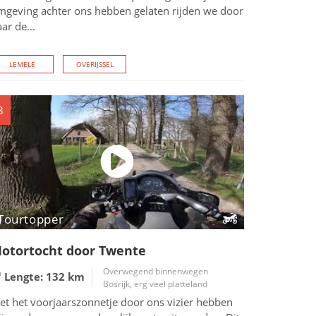
mgeving achter ons hebben gelaten rijden we door
ar de...
LEMELE
OVERIJSSEL
8
Tourtopper
otortocht door Twente
Overwegend binnenwegen
Lengte: 132
km
Bosrijk, erg veel platteland
et het voorjaarszonnetje door ons vizier hebben