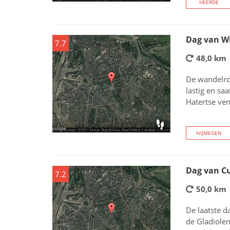
HEERDE
Dag van W
7.7
48,0 km
De wandelro
lastig en sa
Hatertse ven
NIJMEGEN
Dag van Cu
7.2
50,0 km
De laatste d
de Gladiolen