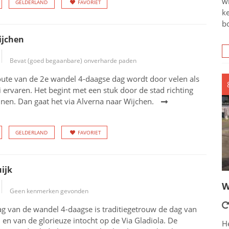
wi
GELDERLAND
FAVORIET
ke
bo
ijchen
Bevat (goed begaanbare) onverharde paden
ute van de 2e wandel 4-daagse dag wordt door velen als
ai ervaren. Het begint met een stuk door de stad richting
nen. Dan gaat het via Alverna naar Wijchen.
GELDERLAND
FAVORIET
ijk
W
Geen kenmerken gevonden
ag van de wandel 4-daagse is traditiegetrouw de dag van
 en van de glorieuze intocht op de Via Gladiola. De
He