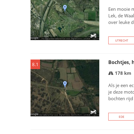
Een mooie m
Lek, de Waal
over leuke di
UTRECHT
Bochtjes, h
8.1
178 km
Als je een e
je deze mot
bochten rijd
EDE