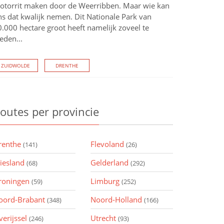
otorrit maken door de Weerribben. Maar wie kan
ns dat kwalijk nemen. Dit Nationale Park van
.000 hectare groot heeft namelijk zoveel te
eden...
ZUIDWOLDE
DRENTHE
outes
per provincie
renthe
Flevoland
(141)
(26)
riesland
Gelderland
(68)
(292)
roningen
Limburg
(59)
(252)
oord-Brabant
Noord-Holland
(348)
(166)
verijssel
Utrecht
(246)
(93)