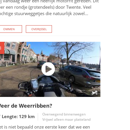
j vandaag weer een heerlijk motorrit gereden. Dit
er een rondje (grotendeels) door Twente. Veel
chtige stuurweggetjes die natuurlijk zowel...
OMMEN
OVERIJSSEL
8
eer de Weerribben?
Overwegend binnenwegen
Lengte: 129
km
Vrijwel alleen maar platteland
t is niet bepaald onze eerste keer dat we een