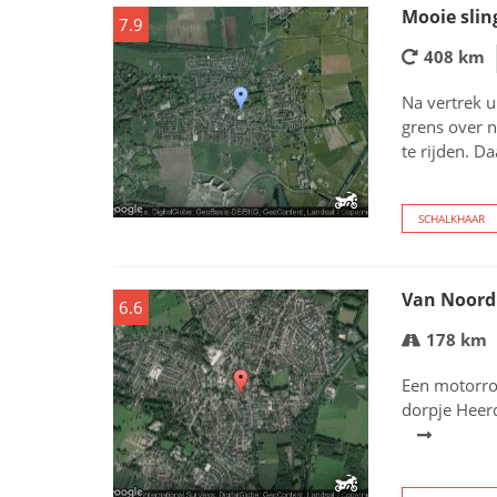
Mooie slin
7.9
408 km
Na vertrek u
grens over 
te rijden. D
SCHALKHAAR
Van Noord
6.6
178 km
Een motorrou
dorpje Heer