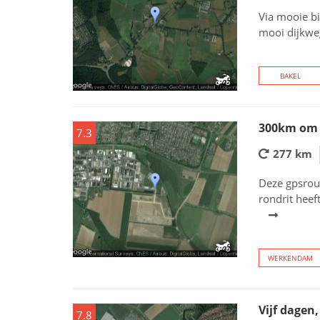
Via mooie bi
mooi dijkweg
BAKEL
300km om 
7.3
277 km
Deze gpsrout
rondrit heef
WERKENDAM
Vijf dagen,
7.8