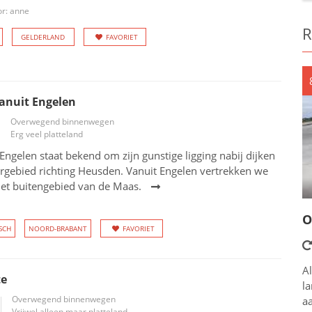
r: anne
R
GELDERLAND
FAVORIET
anuit Engelen
Overwegend binnenwegen
Erg veel platteland
 Engelen staat bekend om zijn gunstige ligging nabij dijken
rgebied richting Heusden. Vanuit Engelen vertrekken we
het buitengebied van de Maas.
O
SCH
NOORD-BRABANT
FAVORIET
Al
te
l
Overwegend binnenwegen
aa
Vrijwel alleen maar platteland