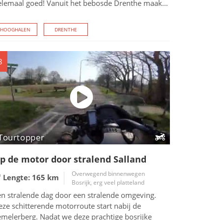
elemaal goed! Vanuit het bebosde Drenthe maak...
HOOGHALEN
DRENTHE
8
Tourtopper
p de motor door stralend Salland
Overwegend binnenwegen
Lengte: 165
km
Bosrijk, erg veel platteland
en stralende dag door een stralende omgeving.
ze schitterende motorroute start nabij de
emelerberg. Nadat we deze prachtige bosrijke