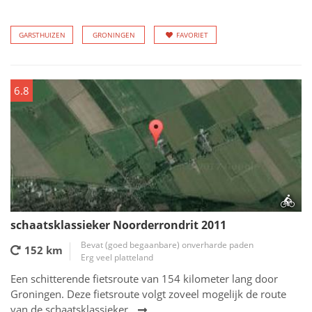
GARSTHUIZEN
GRONINGEN
FAVORIET
6.8
schaatsklassieker Noorderrondrit 2011
Bevat (goed begaanbare) onverharde paden
152 km
Erg veel platteland
Een schitterende fietsroute van 154 kilometer lang door
Groningen. Deze fietsroute volgt zoveel mogelijk de route
van de schaatsklassieker