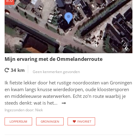
8.0
Mijn ervaring met de Ommelanderroute
34 km
Geen kenmerken gevonden
Ik fietste lekker door het rustige noordoosten van Groningen
en kwam langs knusse wierdedorpen, oude kloostersporen
en middeleeuwse waterwerken. Echt zo’n route waarbij je
steeds denkt: wat is het...
Ingezonden door: Niek
LOPPERSUM
GRONINGEN
FAVORIET