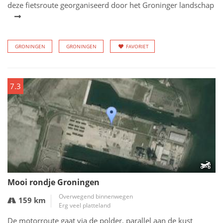
deze fietsroute georganiseerd door het Groninger landschap
GRONINGEN
GRONINGEN
FAVORIET
7.3
Mooi rondje Groningen
Overwegend binnenwegen
159 km
Erg veel platteland
De motorroute gaat via de polder, parallel aan de kust