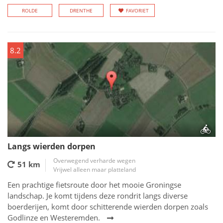
ROLDE
DRENTHE
FAVORIET
8.2
Langs wierden dorpen
Overwegend verharde wegen
51 km
Vrijwel alleen maar platteland
Een prachtige fietsroute door het mooie Groningse
landschap. Je komt tijdens deze rondrit langs diverse
boerderijen, komt door schitterende wierden dorpen zoals
Godlinze en Westeremden.