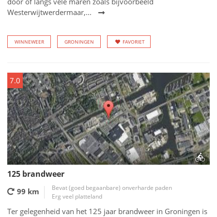
door of langs vele maren zoals bijvoorbeeld
Westerwijtwerdermaar,...
WINNEWEER
GRONINGEN
FAVORIET
7.0
125 brandweer
Bevat (goed begaanbare) onverharde paden
99 km
Erg veel platteland
Ter gelegenheid van het 125 jaar brandweer in Groningen is