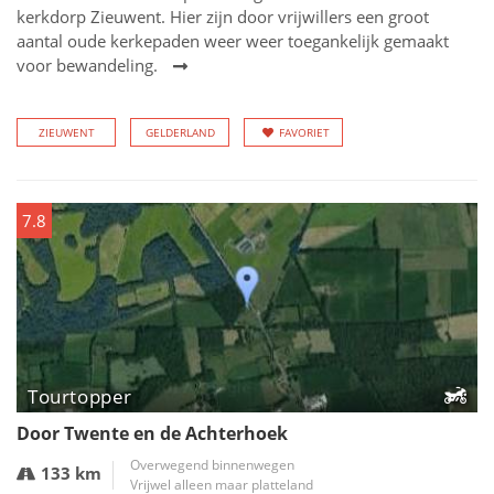
kerkdorp Zieuwent. Hier zijn door vrijwillers een groot
aantal oude kerkepaden weer weer toegankelijk gemaakt
voor bewandeling.
ZIEUWENT
GELDERLAND
FAVORIET
7.8
Tourtopper
Door Twente en de Achterhoek
Overwegend binnenwegen
133 km
Vrijwel alleen maar platteland