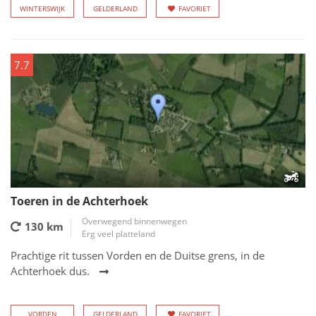
WINTERSWIJK
GELDERLAND
FAVORIET
7.7
Toeren in de Achterhoek
Overwegend binnenwegen
130 km
Erg veel platteland
Prachtige rit tussen Vorden en de Duitse grens, in de
Achterhoek dus.
VORDEN
GELDERLAND
FAVORIET