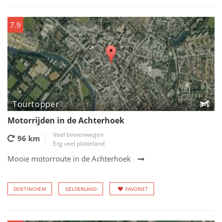
7.9
Tourtopper
Motorrijden in de Achterhoek
Veel binnenwegen
96 km
Erg veel platteland
Mooie motorroute in de Achterhoek
DOETINCHEM
GELDERLAND
FAVORIET