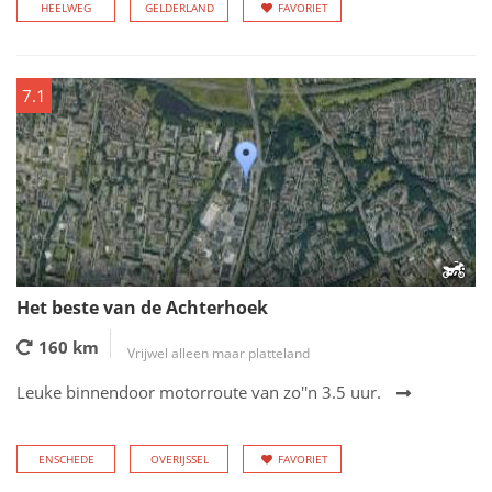
HEELWEG
GELDERLAND
FAVORIET
7.1
Het beste van de Achterhoek
160 km
Vrijwel alleen maar platteland
Leuke binnendoor motorroute van zo''n 3.5 uur.
ENSCHEDE
OVERIJSSEL
FAVORIET