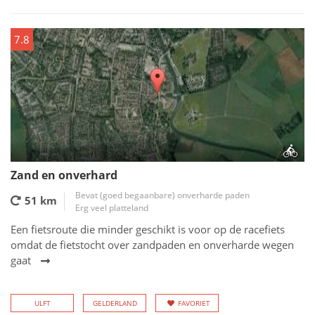
7.8
Zand en onverhard
Bevat (goed begaanbare) onverharde paden
51 km
Erg veel platteland
Een fietsroute die minder geschikt is voor op de racefiets
omdat de fietstocht over zandpaden en onverharde wegen
gaat
ULFT
GELDERLAND
FAVORIET