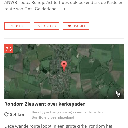
ANWB-route: Rondje Achterhoek ook bekend als de Kastelen
route van Oost Gelderland.
ZUTPHEN
GELDERLAND
FAVORIET
7.5
Rondom Zieuwent over kerkepaden
Bevat (goed begaanbare) onverharde paden
8,4 km
Bosrijk, erg veel platteland
Deze wandelroute loopt in een grote cirkel rondom het