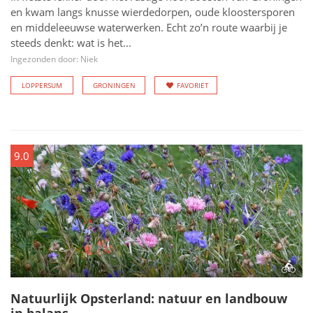
en kwam langs knusse wierdedorpen, oude kloostersporen
en middeleeuwse waterwerken. Echt zo’n route waarbij je
steeds denkt: wat is het...
Ingezonden door: Niek
LOPPERSUM
GRONINGEN
FAVORIET
9.0
Natuurlijk Opsterland: natuur en landbouw