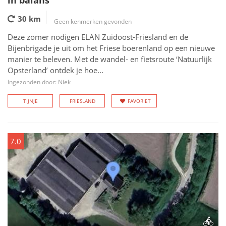
in balans
30 km
Geen kenmerken gevonden
Deze zomer nodigen ELAN Zuidoost-Friesland en de
Bijenbrigade je uit om het Friese boerenland op een nieuwe
manier te beleven. Met de wandel- en fietsroute ‘Natuurlijk
Opsterland’ ontdek je hoe...
Ingezonden door: Niek
TIJNJE
FRIESLAND
FAVORIET
7.0