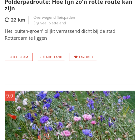
Polderpadroute: Hoe fijn zo'n rotte route kan
zijn
Overwegend fietspaden
22 km
Erg veel platteland
Het 'buiten-groen' blijkt verrassend dicht bij de stad
Rotterdam te liggen
ROTTERDAM
ZUID-HOLLAND
FAVORIET
9.0