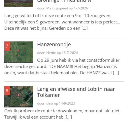
door: Meltingspeed op 1-7-2026
Lang getwijfeld of ik deze route een 9 of 10 zou geven.
Uiteindelijk een 9 geworden, want wanneer is iets perfect...
Deze rit was het bijna. Gereden op een [...]
Hanzenrondje
7
door: Nettie op 16-7-2024
Op 29 juni heb ik via het contactformulier
deze reactie gestuurd: "DE NAAM!!! Het begrip 'Hanzen' is
onzin, want dat bestaat helemaal niet. De HANZE was i [...]
Lang en afwisselend Lobith naar
8
Tolkamer
door: dina op 14-9-2023
Ook ik probeer de route te downloaden, maar dat lukt niet.
Terwijl ik wel een account heb. [...]