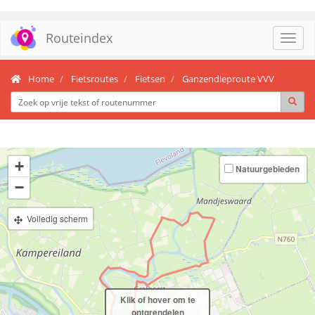
Routeindex
Toggl
navig
Home
Fietsroutes
Fietsen
Ganzendieproute VVV
+
Natuurgebieden
−
Volledig scherm
Klik of hover om te
ontgrendelen