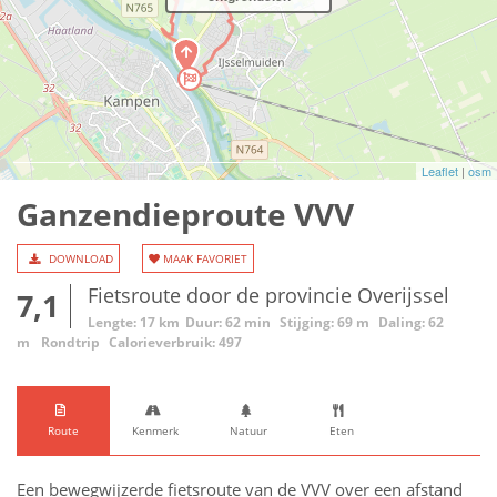
Leaflet
|
osm
Ganzendieproute VVV
DOWNLOAD
MAAK FAVORIET
Fietsroute door de provincie Overijssel
7,1
Lengte: 17 km
Duur: 62 min
Stijging: 69 m
Daling: 62
m
Rondtrip
Calorieverbruik: 497
Route
Kenmerk
Natuur
Eten
Een bewegwijzerde fietsroute van de VVV over een afstand