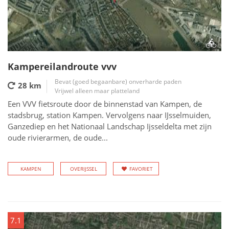
Kampereilandroute vvv
Bevat (goed begaanbare) onverharde paden
28 km
Vrijwel alleen maar platteland
Een VVV fietsroute door de binnenstad van Kampen, de
stadsbrug, station Kampen. Vervolgens naar IJsselmuiden,
Ganzediep en het Nationaal Landschap Ijsseldelta met zijn
oude rivierarmen, de oude...
KAMPEN
OVERIJSSEL
FAVORIET
7.1