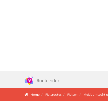
Routeindex
Home
Fietsroutes
Fietsen
Meidoorntocht u