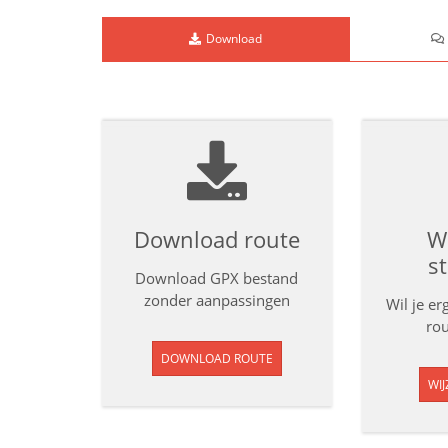
Download
Download route
Wi
s
Download GPX bestand
zonder aanpassingen
Wil je e
rou
DOWNLOAD ROUTE
WIJ