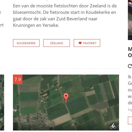
Een van de mooiste fietstochten door Zeeland is de
k
bloesemtocht. De fietsroute start in Koudekerke en
gaat door de zak van Zuid Beverland naar
rt
Kruiningen en Yerseke.
KOUDEKERKE
ZEELAND
FAVORIET
M
O
Ik
7.9
G
o
wa
de
In