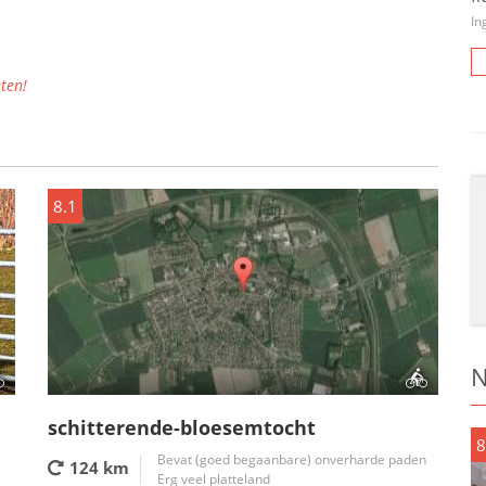
In
ten!
8.1
N
schitterende-bloesemtocht
8
Bevat (goed begaanbare) onverharde paden
124 km
Erg veel platteland