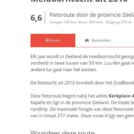
Fietsroute door de provincie Zee
6,6
Lengte: 102 km
Duur: 363 min
Stijging: 278 m
Route
Kenmerken
Elk jaar wordt in Zeeland de meidoorntocht georgan
verdeeld in twee lussen van 50 km. Lus één gaat n
andere lus gaat naar het westen.
De fietstocht uit 2010 kronkelt door het ZuidBeve
Deze fietsroute begint nabij het adres
Kerkplein 
Kapelle en ligt in de provincie
Zeeland
. De totale 
rondtrip. De maximale hoogte van deze fietsroute i
van in totaal 277 meter. Deze route krijgt een ge
Waardeer deze route