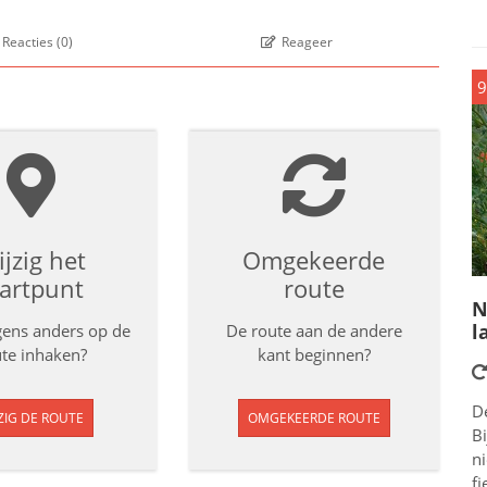
Reacties
(
0
)
Reageer
9
jzig het
Omgekeerde
tartpunt
route
N
l
rgens anders op de
De route aan de andere
te inhaken?
kant beginnen?
D
ZIG DE ROUTE
OMGEKEERDE ROUTE
Bi
n
fi