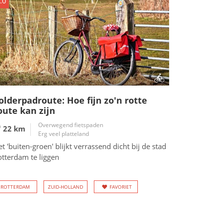
.0
olderpadroute: Hoe fijn zo'n rotte
oute kan zijn
Overwegend fietspaden
22 km
Erg veel platteland
t 'buiten-groen' blijkt verrassend dicht bij de stad
otterdam te liggen
ROTTERDAM
ZUID-HOLLAND
FAVORIET