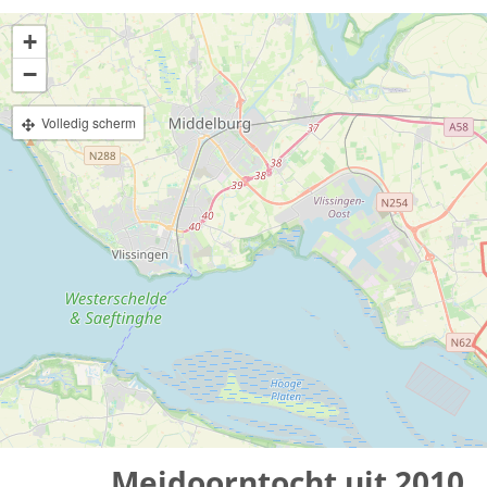
+
−
Volledig scherm
Meidoorntocht uit 2010