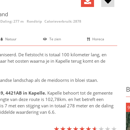
land
Daling: 277 m
Rondtrip
Calorieverbruik: 2878
Natuur
Te zien
Horeca
iseerd. De fietstocht is totaal 100 kilometer lang, en
aar het oosten waarna je in Kapelle terug komt en de
landse landschap als de meidoorns in bloei staan.
B
49, 4421AB in
Kapelle
.
Kapelle behoort tot de gemeente
lengte van deze route is 102,78km. en het betreft een
s 7 met een stijging van in totaal 278 meter en de daling
9
middelde waardering van 6.6.
★★★★★★★★★★
★★★★★★★★★★
★★★★★★★★★★