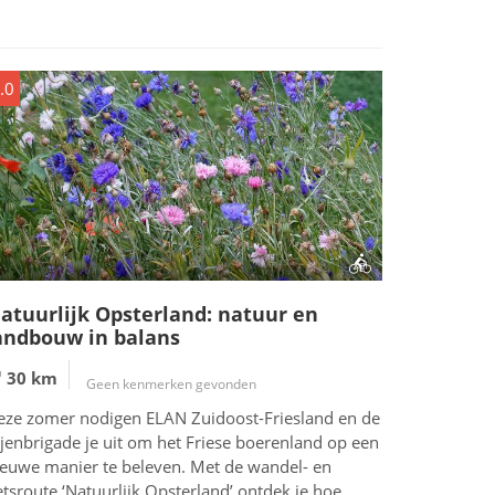
.0
atuurlijk Opsterland: natuur en
andbouw in balans
30 km
Geen kenmerken gevonden
eze zomer nodigen ELAN Zuidoost-Friesland en de
jenbrigade je uit om het Friese boerenland op een
ieuwe manier te beleven. Met de wandel- en
etsroute ‘Natuurlijk Opsterland’ ontdek je hoe...