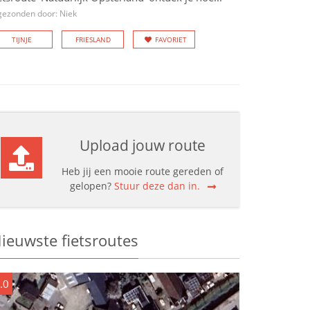
gezonden door: Niek
TIJNJE
FRIESLAND
FAVORIET
Upload jouw route
Heb jij een mooie route gereden of
gelopen?
Stuur deze dan in.
ieuwste fietsroutes
.0