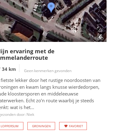
ijn ervaring met de
mmelanderroute
34 km
Geen kenmerken gevonden
 fietste lekker door het rustige noordoosten van
roningen en kwam langs knusse wierdedorpen,
ude kloostersporen en middeleeuwse
terwerken. Echt zo’n route waarbij je steeds
nkt: wat is het...
gezonden door: Niek
LOPPERSUM
GRONINGEN
FAVORIET