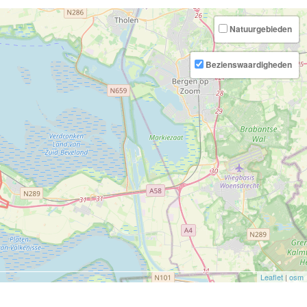
Natuurgebieden
Bezienswaardigheden
Leaflet
|
osm