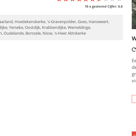
16
x gestemd Cijfer:
6.6
arland, Hoedekenskerke, 's-Gravenpolder, Goes, Hansweert,
dijke, Yerseke, Oostdijk, Krabbendijke, Wemeldinge,
, Oudelande, Borssele, Nisse, 's-Heer Abtskerke
W
Ee
d
g
vi