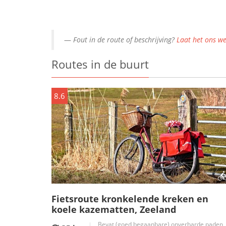
Fout in de route of beschrijving?
Laat het ons we
Routes in de buurt
8.6
Fietsroute kronkelende kreken en
koele kazematten, Zeeland
Bevat (goed begaanbare) onverharde paden