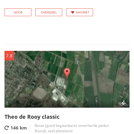
GOOR
OVERIJSSEL
FAVORIET
7.8
Theo de Rooy classic
Bevat (goed begaanbare) onverharde paden
146 km
Bosrijk, veel platteland