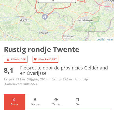
Leaflet
|
osm
Rustig rondje Twente
DOWNLOAD
MAAK FAVORIET
Fietsroute door de provincies Gelderland
8,1
en Overijssel
Lengte: 79 km
Stijging: 265 m
Daling: 270 m
Rondtrip
Calorieverbruik: 2224
Route
Natuur
Te zien
Eten