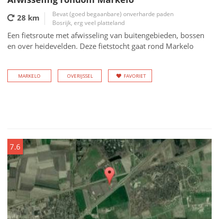
Bevat (goed begaanbare) onverharde paden
28 km
Bosrijk, erg veel platteland
Een fietsroute met afwisseling van buitengebieden, bossen
en over heidevelden. Deze fietstocht gaat rond Markelo
MARKELO
OVERIJSSEL
FAVORIET
7.6