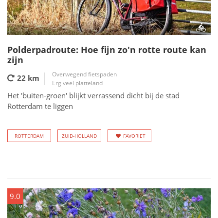
Polderpadroute: Hoe fijn zo'n rotte route kan
zijn
Overwegend fietspaden
22 km
Erg veel platteland
Het 'buiten-groen' blijkt verrassend dicht bij de stad
Rotterdam te liggen
ROTTERDAM
ZUID-HOLLAND
FAVORIET
9.0