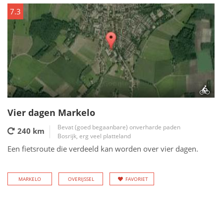
7.3
Vier dagen Markelo
Bevat (goed begaanbare) onverharde paden
240 km
Bosrijk, erg veel platteland
Een fietsroute die verdeeld kan worden over vier dagen.
MARKELO
OVERIJSSEL
FAVORIET