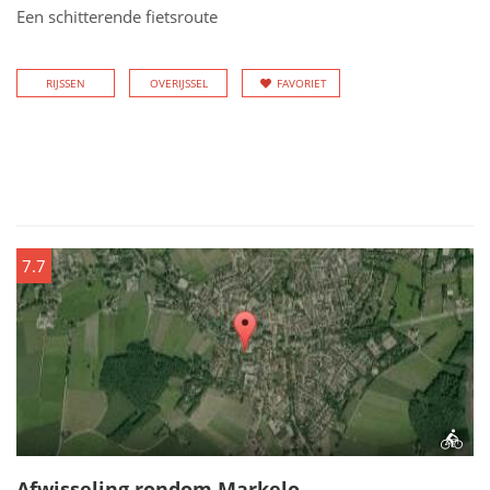
Een schitterende fietsroute
RIJSSEN
OVERIJSSEL
FAVORIET
7.7
Afwisseling rondom Markelo