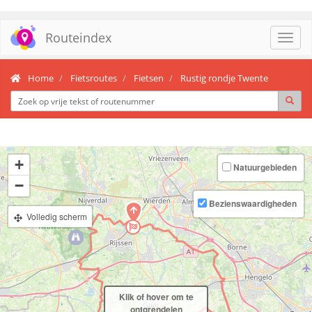
Routeindex
Toggl
navig
Home
Fietsroutes
Fietsen
Rustig rondje Twente
+
Natuurgebieden
−
Bezienswaardigheden
Volledig scherm
Klik of hover om te
ontgrendelen