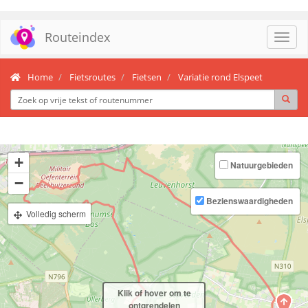
Routeindex
Toggl
navig
Home
Fietsroutes
Fietsen
Variatie rond Elspeet
+
Natuurgebieden
−
Bezienswaardigheden
Volledig scherm
Klik of hover om te
ontgrendelen