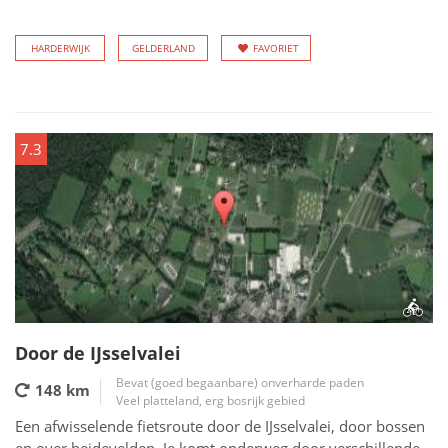
HARDERWIJK
GELDERLAND
FAVORIET
7.3
Door de IJsselvalei
Bevat (goed begaanbare) onverharde paden
148 km
Veel platteland, erg bosrijk gebied
Een afwisselende fietsroute door de IJsselvalei, door bossen