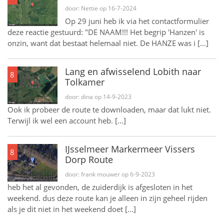
door: Nettie op 16-7-2024
Op 29 juni heb ik via het contactformulier
deze reactie gestuurd: "DE NAAM!!! Het begrip 'Hanzen' is
onzin, want dat bestaat helemaal niet. De HANZE was i [...]
Lang en afwisselend Lobith naar
8
Tolkamer
door: dina op 14-9-2023
Ook ik probeer de route te downloaden, maar dat lukt niet.
Terwijl ik wel een account heb. [...]
IJsselmeer Markermeer Vissers
8
Dorp Route
door: frank mouwer op 6-9-2023
heb het al gevonden, de zuiderdijk is afgesloten in het
weekend. dus deze route kan je alleen in zijn geheel rijden
als je dit niet in het weekend doet [...]