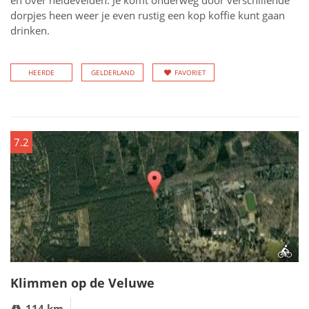
en over heidevelden. Je komt onderweg door verschillende
dorpjes heen weer je even rustig een kop koffie kunt gaan
drinken.
HEERDE
GELDERLAND
FAVORIET
7.2
Klimmen op de Veluwe
114 km