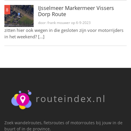
IJsselmeer Markermeer Vissers
8
Dorp Route
door: frank mouwer op 6-9-2023
zitten hier ook wegen in die gesloten zijn voor motorrijders
in het weekend? [...]
routeindex.nl
Zoek wandelroutes, fietsroutes of motorroutes bij jouw in de
buurt of in de province.