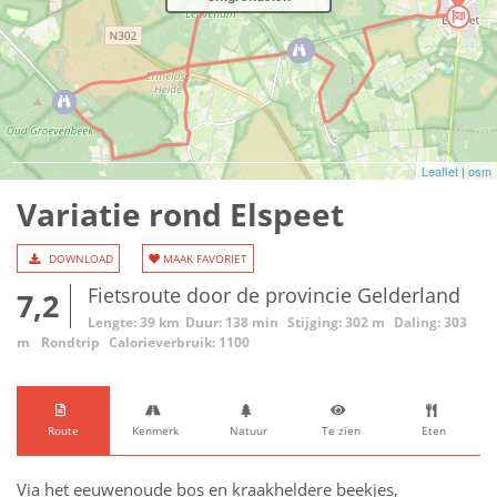
Leaflet
|
osm
Variatie rond Elspeet
DOWNLOAD
MAAK FAVORIET
Fietsroute door de provincie Gelderland
7,2
Lengte: 39 km
Duur: 138 min
Stijging: 302 m
Daling: 303
m
Rondtrip
Calorieverbruik: 1100
Route
Kenmerk
Natuur
Te zien
Eten
Via het eeuwenoude bos en kraakheldere beekjes,