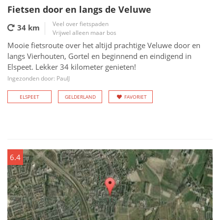
Fietsen door en langs de Veluwe
Veel over fietspaden
34 km
Vrijwel alleen maar bos
Mooie fietsroute over het altijd prachtige Veluwe door en
langs Vierhouten, Gortel en beginnend en eindigend in
Elspeet. Lekker 34 kilometer genieten!
Ingezonden door: PaulJ
ELSPEET
GELDERLAND
FAVORIET
6.4