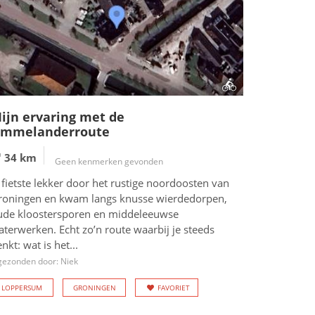
ijn ervaring met de
mmelanderroute
34 km
Geen kenmerken gevonden
 fietste lekker door het rustige noordoosten van
roningen en kwam langs knusse wierdedorpen,
ude kloostersporen en middeleeuwse
terwerken. Echt zo’n route waarbij je steeds
nkt: wat is het...
gezonden door: Niek
LOPPERSUM
GRONINGEN
FAVORIET