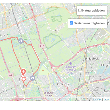
Natuurgebieden
Bezienswaardigheden
Leaflet
|
osm