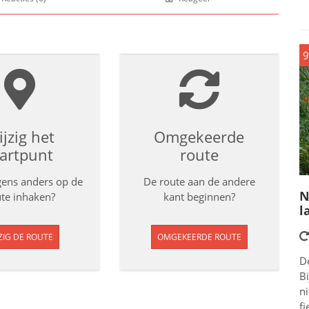
9
jzig het
Omgekeerde
tartpunt
route
rgens anders op de
De route aan de andere
N
te inhaken?
kant beginnen?
l
ZIG DE ROUTE
OMGEKEERDE ROUTE
D
Bi
n
fi