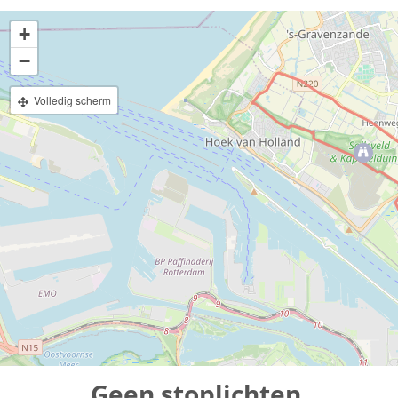
+
−
Volledig scherm
Geen stoplichten