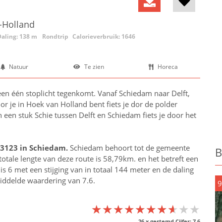
d-Holland
Daling: 138 m
Rondtrip
Calorieverbruik: 1646
Natuur
Te zien
Horeca
een één stoplicht tegenkomt. Vanaf Schiedam naar Delft,
r je in Hoek van Holland bent fiets je dor de polder
 een stuk Schie tussen Delft en Schiedam fiets je door het
 3123 in
Schiedam
.
Schiedam behoort tot de gemeente
B
 totale lengte van deze route is 58,79km. en het betreft een
s 6 met een stijging van in totaal 144 meter en de daling
middelde waardering van 7.6.
9
★★★★★★★★★★
★★★★★★★★★★
★★★★★★★★★★
26
x gestemd Cijfer:
7.6