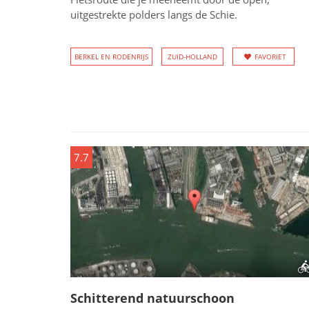
uitgestrekte polders langs de Schie.
BERKEL EN RODENRIJS
ZUID-HOLLAND
FAVORIET
7.7
Schitterend natuurschoon