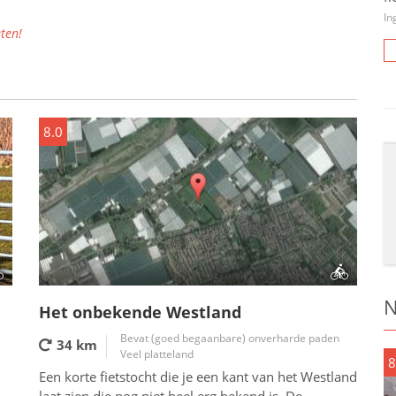
In
ten!
8.0
N
Het onbekende Westland
Bevat (goed begaanbare) onverharde paden
34 km
Veel platteland
8
Een korte fietstocht die je een kant van het Westland