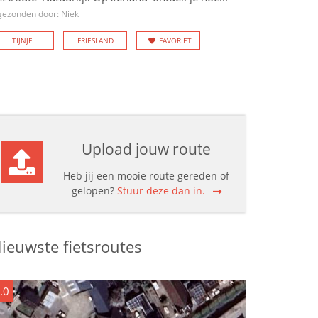
gezonden door: Niek
TIJNJE
FRIESLAND
FAVORIET
Upload jouw route
Heb jij een mooie route gereden of
gelopen?
Stuur deze dan in.
ieuwste fietsroutes
.0