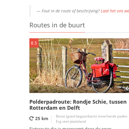
Fout in de route of beschrijving?
Laat het ons we
Routes in de buurt
8.5
Polderpadroute: Rondje Schie, tussen
Rotterdam en Delft
Bevat (goed begaanbare) onverharde paden
25 km
Erg veel platteland
Fietsroute die je meeneemt door de open,