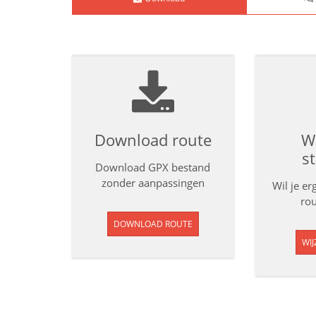
Download route
Wi
s
Download GPX bestand
zonder aanpassingen
Wil je e
rou
DOWNLOAD ROUTE
WIJ