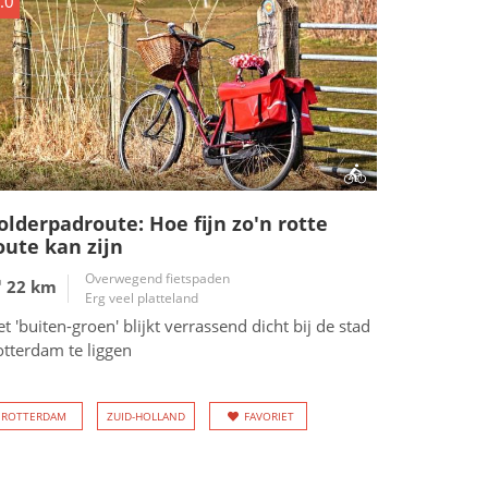
.0
olderpadroute: Hoe fijn zo'n rotte
oute kan zijn
Overwegend fietspaden
22 km
Erg veel platteland
t 'buiten-groen' blijkt verrassend dicht bij de stad
otterdam te liggen
ROTTERDAM
ZUID-HOLLAND
FAVORIET