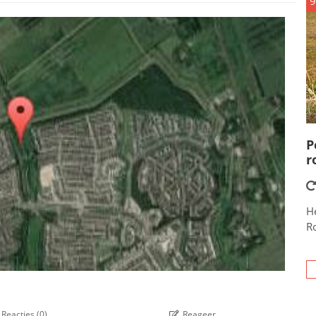
9
P
r
He
R
Reacties
(
0
)
Reageer