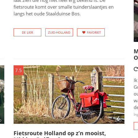
laat zien die nog niet heel erg bekend is. De
fietsroute komt over smalle tuinderslaantjes en
langs het oude Staalduinse Bos.
DE LIER
ZUID-HOLLAND
FAVORIET
M
O
7.5
Ik
G
o
wa
de
In
Fietsroute Holland op z’n mooist,