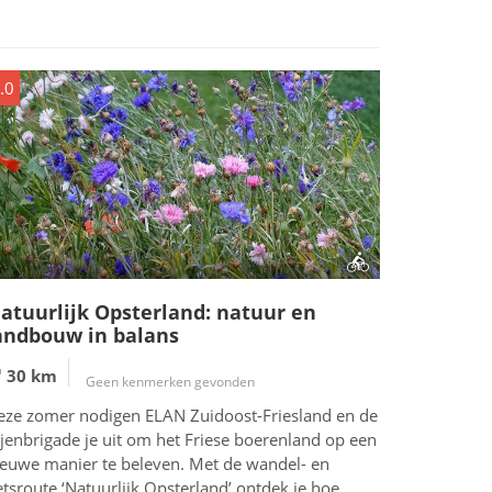
.0
atuurlijk Opsterland: natuur en
andbouw in balans
30 km
Geen kenmerken gevonden
eze zomer nodigen ELAN Zuidoost-Friesland en de
jenbrigade je uit om het Friese boerenland op een
ieuwe manier te beleven. Met de wandel- en
etsroute ‘Natuurlijk Opsterland’ ontdek je hoe...